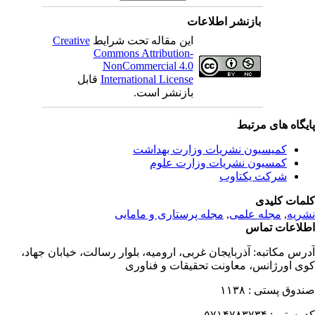
بازنشر اطلاعات
این مقاله تحت شرایط
Creative
Commons Attribution-
NonCommercial 4.0
International License
قابل
بازنشر است.
یگاه های مرتبط
کمیسیون نشریات وزارت بهداشت
کمسیون نشریات وزارت علوم
شرکت یکتاوب
مات کلیدی
ریه
,
مجله علمی
,
مجله پرستاری و مامایی
لاعات تماس
رس مکاتبه:
آذربایجان غربی، ارومیه، بلوار رسالت، خیابان جهاد،
ی اورژانس، معاونت تحقیقات و فناوری
دوق پستی :
۱۱۳۸
 پستی :
۵۷۱۴۷۸۳۷۳۴