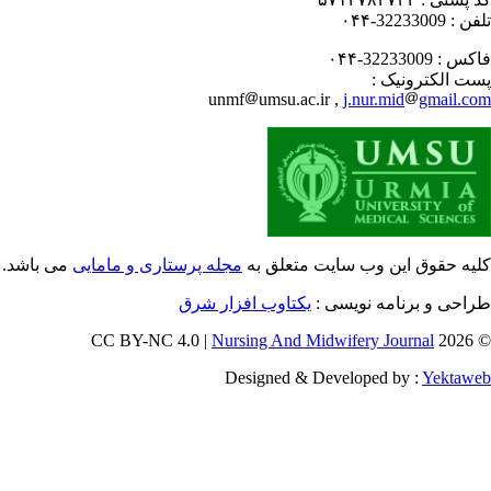
فن :
32233009-۰۴۴
کس :
32233009-۰۴۴
ت الکترونیک :
unmf
umsu.ac.ir ,
j.nur.mid
gmail.c
یه حقوق این وب سایت متعلق به
مجله پرستاری و مامایی
می باشد.
احی و برنامه نویسی :
یکتاوب افزار شرق
Nursing And Midwifery Journal
© 202
Designed & Developed by :
Yektaw