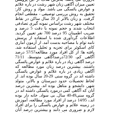
تعیین میزان آگاهی زنان شهر رشت در باره علائم
و عوارض یائسگی می باشد. مواد و روش کار:
تحقیق به روش بررسی توصیفی - مقطعی انجام
گرفت. و زنان بالاتر از 20 سال ساکن در نقاط
مختلف شهر رشت براساس نمونه گیری تصادفی
انتخاب شدند و حجم نمونه با دقت 5 درصد و
ضریب اطمینان 95 درصد 700 نفر تعیین گردید.
اطلاعات گردآوری شده با استفاده از پرسش
نامه توام با مصاحبه بدست آمد. از آزمون آماری
کای اسکوئر برای تجزیه و تحلیل استفاده شد.
یافته ها: از کل افراد مورد مطالعه57/57 درصد
آگاهی کم، 72/30درصدآگاهی متوسط، 71/11
درصد آگاهی زیاد در باره علائم و عوارض یائسگی
داشتند. بیشترین درصد زنان مورد مطالعه که
آگاهی زیادی در باره علائم و عوارض یائسگی
داشته اند در گروه سنی 29-20 سال بوده اند. از
لحاظ تحصیلات حدود دبیرستان و بالاتر، متولد
شهر, دانشجو و متاهل بوده اند. بیشترین درصد
آنان که آگاهی کمی درمورد یائسگی داشته اند در
گروه سنی49-40 سال, بی سواد, خانه دار بوده
اند.، 14/95 درصد از افراد مورد مطالعه، آموزش
در زمینه علائم و عوارض یائسگی را برای افراد
لازم و ضروری می دانند و بیشترین درصد آنان