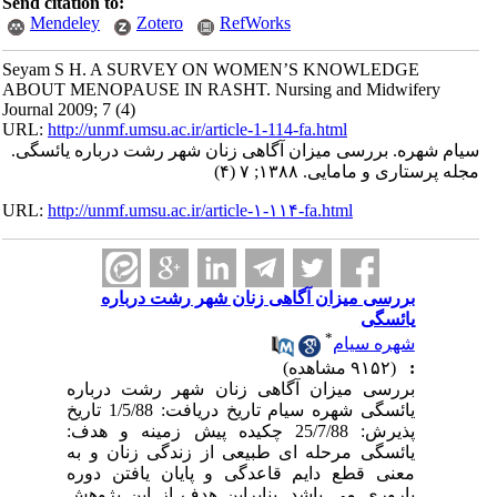
Send citation to:
Mendeley
Zotero
RefWorks
Seyam S H. A SURVEY ON WOMEN’S KNOWLEDGE
ABOUT MENOPAUSE IN RASHT. Nursing and Midwifery
Journal 2009; 7 (4)
URL:
http://unmf.umsu.ac.ir/article-1-114-fa.html
سیام شهره. بررسی میزان آگاهی زنان شهر رشت درباره یائسگی.
مجله پرستاری و مامایی. ۱۳۸۸; ۷ (۴)
URL:
http://unmf.umsu.ac.ir/article-۱-۱۱۴-fa.html
بررسی میزان آگاهی زنان شهر رشت درباره
یائسگی
*
شهره سیام
:
(۹۱۵۲ مشاهده)
بررسی میزان آگاهی زنان شهر رشت درباره
یائسگی شهره سیام تاریخ دریافت: 1/5/88 تاریخ
پذیرش: 25/7/88 چکیده پیش زمینه و هدف:
یائسگی مرحله ای طبیعی از زندگی زنان و به
معنی قطع دایم قاعدگی و پایان یافتن دوره
باروری می باشد. بنابراین هدف از این پژوهش