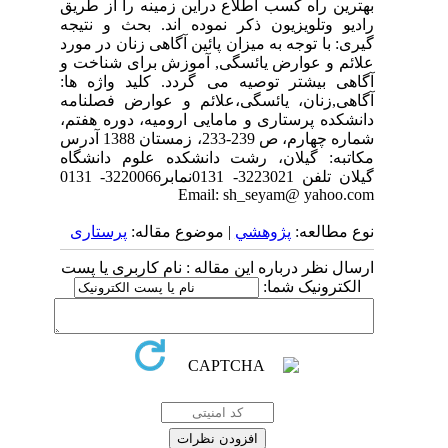
بهترین راه کسب اطلاع دراین زمینه را از طریق
رادیو وتلویزیون ذکر نموده اند. بحث و نتیجه
گیری: با توجه به میزان پائین آگاهی زنان در مورد
علائم و عوارض یائسگی, آموزش برای شناخت و
آگاهی بیشتر توصیه می گردد. کلید واژه ها:
آگاهی,زنان، یائسگی،علائم و عوارض فصلنامه
دانشکده پرستاری و مامایی ارومیه، دوره هفتم،
شماره چهارم، ص 239-233، زمستان 1388 آدرس
مکاتبه: گیلان، رشت دانشکده علوم دانشگاه
گیلان تلفن 3223021- 0131نمابر3220066- 0131
Email: sh_seyam@ yahoo.com
نوع مطالعه:
پژوهشي
| موضوع مقاله:
پرستاری
ارسال نظر درباره این مقاله : نام کاربری یا پست
الکترونیک شما: