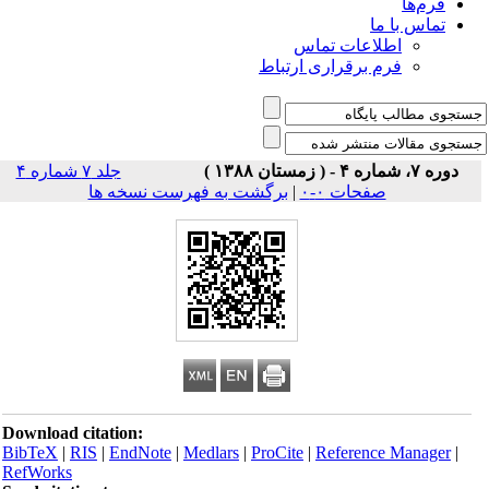
فرم‌ها
تماس با ما
اطلاعات تماس
فرم برقراری ارتباط
دوره ۷، شماره ۴ - ( زمستان ۱۳۸۸ )
جلد ۷ شماره ۴
صفحات ۰-۰
|
برگشت به فهرست نسخه ها
Download citation:
BibTeX
|
RIS
|
EndNote
|
Medlars
|
ProCite
|
Reference Manager
|
RefWorks