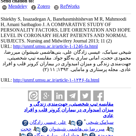
Send citation to:
Mendeley
Zotero
RefWorks
Shiekhy S, Issazadegan A, Banehasmishishevan M R, Mahmoodi
H, Amani Saribagloo J. A COMPARATIVE STUDY OF
PERSONALITY FACTORS, LIFE ORIENTATION AND HOPE
LEVEL IN CORONARY HEART PATIENTS AND NORMAL
SUBJECTS. Nursing and Midwifery Journal 2013; 11 (2)
URL:
http://unmf.umsu.ac.ir/article-1-1246-fa.html
شیخی سیامک، عیسی زادگان علی، بنی‌هاشمی شیشوان میررضا،
محمودی حجت، امانی ساری به‌گلو جواد. مقایسه تیپ شخصیتی،
جهت‌مندی زندگی و میزان امیدواری در بیماران کرونر قلب و افراد
عادی. مجله پرستاری و مامایی. ۱۳۹۲; ۱۱ (۲)
URL:
http://unmf.umsu.ac.ir/article-۱-۱۲۴۶-fa.html
مقایسه تیپ شخصیتی، جهت‌مندی زندگی و
میزان امیدواری در بیماران کرونر قلب و افراد
عادی
*
سیامک شیخی
،
علی عیسی زادگان
،
میررضا بنی‌هاشمی شیشوان
،
حجت
محمودی
،
جواد امانی ساری به‌گلو