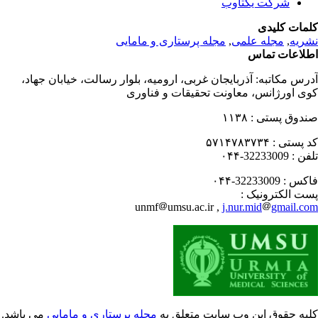
شرکت یکتاوب
مات کلیدی
ریه
,
مجله علمی
,
مجله پرستاری و مامایی
لاعات تماس
رس مکاتبه:
آذربایجان غربی، ارومیه، بلوار رسالت، خیابان جهاد،
ی اورژانس، معاونت تحقیقات و فناوری
دوق پستی :
۱۱۳۸
 پستی :
۵۷۱۴۷۸۳۷۳۴
فن :
32233009-۰۴۴
کس :
32233009-۰۴۴
ت الکترونیک :
unmf
umsu.ac.ir ,
j.nur.mid
gmail.c
یه حقوق این وب سایت متعلق به
مجله پرستاری و مامایی
می باشد.