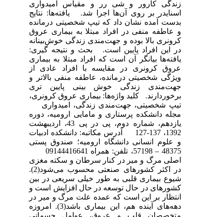
زندگی کارور و شی رر و مقیاس امیدواری
اسنایدر بر روی آن‌ها اجرا شد. یافته‌ها: نتایج
بدست آمده نشان داد که تیپ شخصیتی درمانده
و عاطفه منفی در افراد مبتلا به بیماری عروق
کرونری بالا بوده و جهت‌مندی زندگی خوش‌بینانه
در این افراد پایین است. بحث و نتیجه گیری:
یافته‌ها بیانگر آن است که افراد مبتلا به بیماری
عروق کرونری در مقایسه با افراد عادی از
ویژگی شخصیتی درمانده، عاطفه منفی بالاتر و
جهت‌مندی زندگی خوش بینی پایین تری
برخوردارند. کلید واژه‌ها: بیماری عروق کرونری،
تیپ شخصیتی، جهت‌مندی زندگی، امیدواری
مجله دانشکده پرستاری و مامایی ارومیه، دوره
یازدهم، شماره دوم، پی در پی 43، اردیبهشت
1392، 137-127 آدرس مکاتبه: دانشکده ادبیات
و علوم انسانی دانشگاه ارومیه؛ صندوق پستی
48375 – 57198، تلفن: همراه 09144416641
اصلی مرگ و میر در کنار سرطان و سکته مغزی
در اکثر کشورهای صنعتی محسوب می‌شود(2).
شیوع بیماری قلبی به طور خیلی سریعی در بین
کشورهای در حال توسعه در حال افزایش است و
انتظار بر این است که عمده علت مرگ و میر در
دهه‌های آینده هم، این بیماری باشد(3). امروزه
متخصصان قلب و عروق، عوامل جسمانی