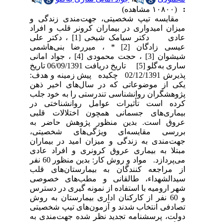
:
(۱۰۸۰۰ مشاهده)
مقایسه تیپ شخصیتی، جهت‌مندی زندگی و
میزان امیدواری در بیماران کرونر قلب و افراد
عادی دکتر سیامک شیخی [1] ، دکتر علی
عیسی زادگان [2] * ، میررضا بنی‌هاشمی
شیشوان [3] ، حجت محمودی [4] ، جواد امانی
ساری به‌گلو [5] تاریخ دریافت 06/09/1391 تاریخ
پذیرش 02/12/1391 چکیده پیش زمینه و هدف:
یکی از موضوعاتی که در سال‌های اخیر ذهن
پژوهشگران روانشناسی تندرستی را به خود جلب
کرده است تأثیرات عوامل روانشناختی در
بیماری‌های جسمانی همچون اختلالات قلبی
عروق است. بدین منظور پژوهش حاضر به
بررسی مقایسه‌ای ویژگی‌های شخصیتی،
جهت‌مندی به زندگی و میزان امید در بیماران
مبتلا به بیماری عروق کرونری و افراد عادی
می‌پردازد. مواد و روش کار: بدین منظور 60 نفر
از مراجعه کنندگان به بیمارستان‌های قلب
سیدالشهداء، طالقانی و مطب‌های خصوصی
شهر ارومیه با استفاده از نمونه گیری در دسترس
و 60 نفر از کارکنان اداری بیمارستان به روش
تصادفی انتخاب شدند و آزمون‌های تیپ شخصیتی
دولت، پرسشنامه تجدید نظر شده جهت‌مندی به