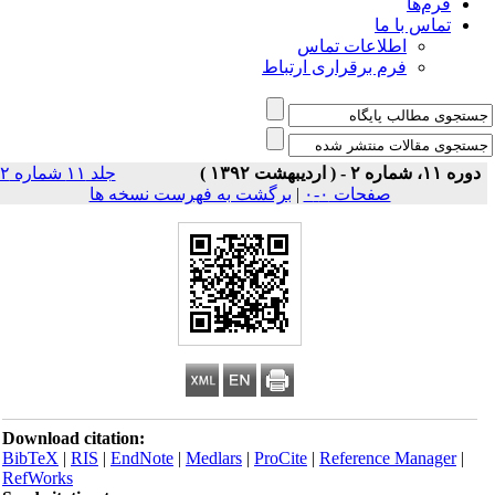
فرم‌ها
تماس با ما
اطلاعات تماس
فرم برقراری ارتباط
دوره ۱۱، شماره ۲ - ( اردیبهشت ۱۳۹۲ )
جلد ۱۱ شماره ۲
صفحات ۰-۰
|
برگشت به فهرست نسخه ها
Download citation:
BibTeX
|
RIS
|
EndNote
|
Medlars
|
ProCite
|
Reference Manager
|
RefWorks