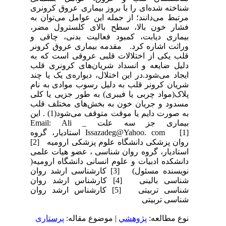
شناخته شده‌ای را با بروز بیماری عروق کرونری
مرتبط می‌دانند؛ از جمله این عوامل می‌توان به
فشار خون بالا، سطح بالای کلسترول مضر،
بیماری دیابت، کمبود فعالیت بدنی، چاقی و
وراثت اشاره کرد. مقدمه بیماری عروق کرونر
قلب یکی از اختلالات قلبی عروقی است که به
دلیل ضایعه و انسداد شریان‌های کرونری قلب
ایجاد می‌شود.در این اختلال، دیواره‌ی یک یا چند
شریان کرونر قلب به دلیل رسوب موادی به نام
پلاک(مواد چربی یا فیبری) به طور جزیی یا کلی
مسدود و جریان خون به بخش‌های مختلف قلب
به صورت دایم یا موقت متوقف می‌شود(1) . این
بیماری جز سه علت Email: Ali _
Issazadeg@Yahoo. com [1] استادیار، گروه
روان پزشکی دانشگاه علوم پزشکی ارومیه [2]
استادیار، گروه روان شناسی ، عضو هیات علمی
دانشکده ادبیات و علوم انسانی دانشگاه ارومیه(
نویسنده مسئول) [3] کارشناسی ارشد روان
شناسی بالینی [4] کارشناس ارشد روان
شناسی تربیتی [5] کارشناس ارشد روان
شناسی تربیتی
نوع مطالعه:
پژوهشي
| موضوع مقاله:
پرستاری