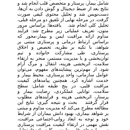
شامل بیمار، پرستار و متخصص قلب انجام شد و
نتایج بعد از ضبط دیجیتال و گوش دادن به آن‌ها،
دست‌نویس شد و تحلیل محتوی کیفی صورت
گرفت. در مرحله نهایی از تلفیق دو مرحله قبلی،
تحلیل کلی انجام شد. یافته‌ها: براساس مرور
متون، تعریف عملیاتی زیر مطرح شد: فرآیند
مداوم ارائه مراقبت ایمن و بیمار-محور که
براساس ارتباط درمانی و پرستاری مبتنی بر
شواهد، با تکیه بر نظریه، تخصص و اخلاق
پرستاری، طی مشارکت خانواده و تیم
توان‌بخشی و با مدیریت مستمر، منجر به ارتقاء
سلامت، اثربخشی هزینه، انتقال و مرگ آرام
شود. از مهم‌ترین پیشایندهای مفهوم، می‌توان
عوامل سازمانی، واحد پرستاری، محیط بیمار و
خدمت اشاره کرد. همچنین پیامدهای کیفیت
مراقبت قلبی، در پنج طبقه شامل: سطح
سلامت، توانایی عملکردی، رضایت بیمار و
پرستار، اثربخشی هزینه و فرآیندهای مطلوب
قرار گرفتند بحث و نتیجه گیری: نتایج این
مطالعه مطرح می‌کند که مدیریت مداوم و مبتنی
بر شواهد بیماری، بهبود دانش بیماران از شرایط
خود و توجه به ابعاد روانی-اجتماعی مراقبت،
نقش مهمی در ارتقاء کیفیت مراقبت پرستاری
در بیماری‌های قلبی دارند. کلید واژه‌ها: تحلیل