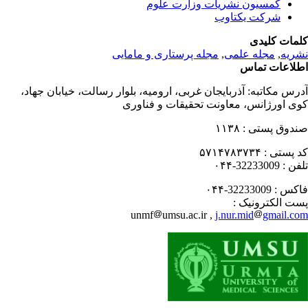
کمسیون نشریات وزارت علوم
شرکت یکتاوب
مات کلیدی
ریه
,
مجله علمی
,
مجله پرستاری و مامایی
لاعات تماس
رس مکاتبه:
آذربایجان غربی، ارومیه، بلوار رسالت، خیابان جهاد،
ی اورژانس، معاونت تحقیقات و فناوری
دوق پستی :
۱۱۳۸
 پستی :
۵۷۱۴۷۸۳۷۳۴
فن :
32233009-۰۴۴
کس :
32233009-۰۴۴
ت الکترونیک :
unmf
umsu.ac.ir ,
j.nur.mid
gmail.c