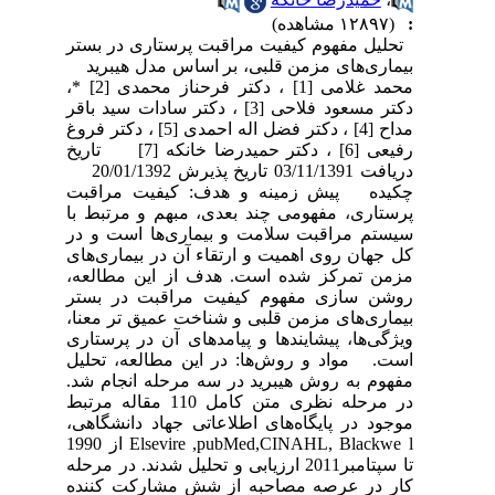
:
(۱۲۸۹۷ مشاهده)
تحلیل مفهوم کیفیت مراقبت پرستاری در بستر
بیماری‌های مزمن قلبی، بر اساس مدل هیبرید
محمد غلامی [1] ، دکتر فرحناز محمدی [2] *،
دکتر مسعود فلاحی [3] ، دکتر سادات سید باقر
مداح [4] ، دکتر فضل اله احمدی [5] ، دکتر فروغ
رفیعی [6] ، دکتر حمیدرضا خانکه [7] تاریخ
دریافت 03/11/1391 تاریخ پذیرش 20/01/1392
چکیده پیش زمینه و هدف: کیفیت مراقبت
پرستاری، مفهومی چند بعدی، مبهم و مرتبط با
سیستم مراقبت سلامت و بیماری‌ها است و در
کل جهان روی اهمیت و ارتقاء آن در بیماری‌های
مزمن تمرکز شده است. هدف از این مطالعه،
روشن سازی مفهوم کیفیت مراقبت در بستر
بیماری‌های مزمن قلبی و شناخت عمیق تر معنا،
ویژگی‌ها، پیشایندها و پیامدهای آن در پرستاری
است. مواد و روش‌ها: در این مطالعه، تحلیل
مفهوم به روش هیبرید در سه مرحله انجام شد.
در مرحله نظری متن کامل 110 مقاله مرتبط
موجود در پایگاه‌های اطلاعاتی جهاد دانشگاهی،
Elsevire ,pubMed,CINAHL, Blackwe l از 1990
تا سپتامبر2011 ارزیابی و تحلیل شدند. در مرحله
کار در عرصه مصاحبه از شش مشارکت کننده