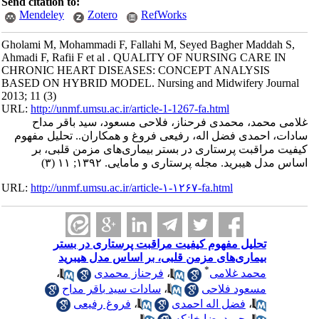
Send citation to:
Mendeley
Zotero
RefWorks
Gholami M, Mohammadi F, Fallahi M, Seyed Bagher Maddah S,
Ahmadi F, Rafii F et al . QUALITY OF NURSING CARE IN
CHRONIC HEART DISEASES: CONCEPT ANALYSIS
BASED ON HYBRID MODEL. Nursing and Midwifery Journal
2013; 11 (3)
URL:
http://unmf.umsu.ac.ir/article-1-1267-fa.html
غلامی محمد، محمدی فرحناز، فلاحی مسعود، سید باقر مداح
سادات، احمدی فضل اله، رفیعی فروغ و همکاران.. تحلیل مفهوم
کیفیت مراقبت پرستاری در بستر بیماری‌های مزمن قلبی، بر
اساس مدل هیبرید. مجله پرستاری و مامایی. ۱۳۹۲; ۱۱ (۳)
URL:
http://unmf.umsu.ac.ir/article-۱-۱۲۶۷-fa.html
تحلیل مفهوم کیفیت مراقبت پرستاری در بستر
بیماری‌های مزمن قلبی، بر اساس مدل هیبرید
*
محمد غلامی
،
فرحناز محمدی
،
مسعود فلاحی
،
سادات سید باقر مداح
،
فضل اله احمدی
،
فروغ رفیعی
،
حمیدرضا خانکه