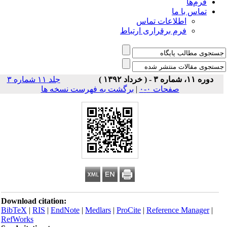
فرم‌ها
تماس با ما
اطلاعات تماس
فرم برقراری ارتباط
دوره ۱۱، شماره ۳ - ( خرداد ۱۳۹۲ )
جلد ۱۱ شماره ۳
صفحات ۰-۰
|
برگشت به فهرست نسخه ها
Download citation:
BibTeX
|
RIS
|
EndNote
|
Medlars
|
ProCite
|
Reference Manager
|
RefWorks