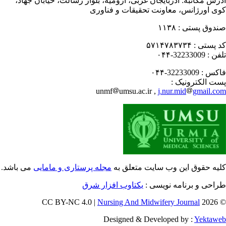
رس مکاتبه:
آذربایجان غربی، ارومیه، بلوار رسالت، خیابان جهاد،
ی اورژانس، معاونت تحقیقات و فناوری
دوق پستی :
۱۱۳۸
 پستی :
۵۷۱۴۷۸۳۷۳۴
فن :
32233009-۰۴۴
کس :
32233009-۰۴۴
ت الکترونیک :
unmf
umsu.ac.ir ,
j.nur.mid
gmail.c
یه حقوق این وب سایت متعلق به
مجله پرستاری و مامایی
می باشد.
احی و برنامه نویسی :
یکتاوب افزار شرق
Nursing And Midwifery Journal
© 202
Designed & Developed by :
Yektaw