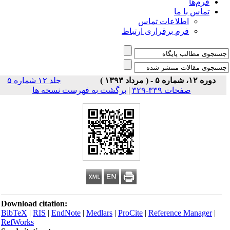
فرم‌ها
تماس با ما
اطلاعات تماس
فرم برقراری ارتباط
دوره ۱۲، شماره ۵ - ( مرداد ۱۳۹۳ )
جلد ۱۲ شماره ۵
صفحات ۳۳۹-۳۲۹
|
برگشت به فهرست نسخه ها
Download citation:
BibTeX
|
RIS
|
EndNote
|
Medlars
|
ProCite
|
Reference Manager
|
RefWorks