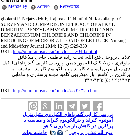
Send citation to:
Mendeley
Zotero
RefWorks
gholami F, Nejatzadeh F, Hajimala F, Nilufari N, Kakallahpur C.
SURVEY AND COMPARISON EFFICACY OF ALKYL
DIMETHYLBENZYL AMMONIUM CHLORIDE AND
BENZALKONIUM CHLORIDE AND CHLORINE IN
REDUCING OF MICROBIAL LOAD OF LETTUCE. Nursing
and Midwifery Journal 2014; 12 (5) :329-339
URL:
http://unmf.umsu.ac.ir/article-1-1303-fa.html
غلامی بروجنی فتح الله، نجات زاده فاطمه، حاجی ملا فائق،
نیلوفری نازیلا، کاک الله پور چیمن. بررسی کارایی گندزداهای الکیل
دی متیل بنزیل آمونیوم کلراید و بنزآلکونیوم کلراید و مقایسه با
پرکلرین در کاهش بار میکروبی کاهو. مجله پرستاری و مامایی.
۱۳۹۳; ۱۲ (۵) :۳۲۹-۳۳۹
URL:
http://unmf.umsu.ac.ir/article-۱-۱۳۰۳-fa.html
بررسی کارایی گندزداهای الکیل دی متیل بنزیل
آمونیوم کلراید و بنزآلکونیوم کلراید و مقایسه با
پرکلرین در کاهش بار میکروبی کاهو
۱
*
فتح الله غلامی بروجنی
،
فاطمه نجات