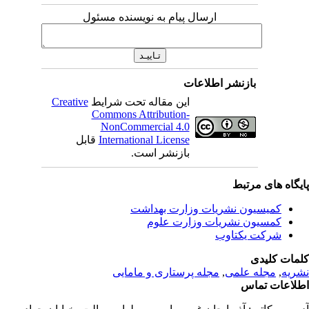
ارسال پیام به نویسنده مسئول
بازنشر اطلاعات
این مقاله تحت شرایط
Creative
Commons Attribution-
NonCommercial 4.0
International License
قابل
بازنشر است.
یگاه های مرتبط
کمیسیون نشریات وزارت بهداشت
کمسیون نشریات وزارت علوم
شرکت یکتاوب
مات کلیدی
ریه
,
مجله علمی
,
مجله پرستاری و مامایی
لاعات تماس