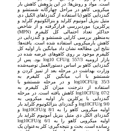
است. مواد و روش‌ها: در این پژوهش کاهش بار
میکروبی کاهو در مراحل چهارگانه شستشو و
گندزدایی کاهو (با استفاده از گندزداهای الکیل دی
متیل بنزیل آمونیوم کلراید و بنزالکونیوم کلراید و
پرکلرین) موردبررسی قرارگرفته و از شاخص
حداکثر تعداد احتمالی کل کلیفرم (MPN)
به‌منظور بررسی کارایی شستشو و گندزدایی در
کاهش بارمیکروبی استفاده شده است. یافته‌ها:
نتایج این مطالعه نشان داد میانگین بار اولیه کل
کلیفرم موجود بر روی کاهوهای عرضه شده در
بازار ارومیه log10 CFU/g 557/3 بود. پس از
گندزدایی کاهو بر اساس دستورالعمل توصیه‌شده
وزارت بهداشت در مرحله بعد از تمیز کردن و
شستشو با آب میانگین کل کلیفرم به
log10CFU/g 35/3 و در مرحله شستشو با
استفاده از دترجنت میزان کل کلیفرم به
log10CFU/g 07/2 کاهش یافته است. در مرحله
گندزدایی با پرکلرین بار اولیه میکروبی به
log10CFU/g 9/0 و گندزدای بنزالکونیوم کلراید بار
اولیه میکروبی کاهو را به log10CFU/g 8/1 و
گندزدای الکل دی متیل بنزیل آمونیوم کلراید بار
اولیه میکروبی کاهو را به log10CFU/g 6/1
رسانده است. بحث و نتیجه‌گیری: کلر به‌عنوان یک