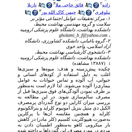
۳
۲
زاده
،
فائق حاجی ملا
،
نازیلا
۳
۳
نیلوفری
،
چیمن کاک الله پور
۱- مرکز تحقیقات عوامل اجتماعی مؤثر بر
سلامت و گروه مهندسی بهداشت محیط،
دانشکده بهداشت، دانشگاه علوم پزشکی ارومیه
gholami_b_f@yahoo.com
،
۲- گروه باغبانی، دانشکده کشاورزی، دانشگاه
آزاد اسلامی، واحد خوی
۳- دانشجوی کارشناسی بهداشت محیط،
دانشکده بهداشت، دانشگاه علوم پزشکی ارومیه
:
(۱۳۸۸۷ مشاهده)
چکیده پیش‌زمینه و هدف: میوه‌ها و سبزی‌ها
اغلب به دلیل استفاده از کودهای انسانی و
حیوانی، آب آلوده و تماس حیوانات به عوامل
بیماری‌زا آلوده می‌شوند. لذا لازم است به‌منظور
بر طرف نمودن آلودگی‌های فوق سبزی‌ها قبل از
مصرف سالم‌سازی شوند. در این مطالعه به
بررسی میزان کارایی دو نوع گندزدای پرمصرف
الکیل دی متیل بنزیل آمونیوم کلراید و بنزالکونیوم
کلراید و همچنین مقایسه آن‌ها با پرکلرین
به‌صورت هیپوکلریت کلسیم (کلر مادر) در کاهش
بار میکروبی کاهو به‌منظور اطمینان دادن به
مردم در مورد مصرف این گندزداها پرداخته شده