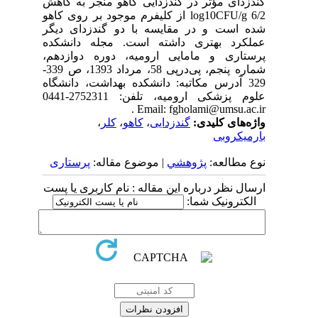
گندزدای مؤثر در گندزدایی کاهو منجر به کاهش
log10CFU/g 6/2 از کلیفرم موجود بر روی کاهو
شده است و در مقایسه با دو گندزدای دیگر
عملکرد بهتری داشته است. مجله دانشکده
پرستاری و مامایی ارومیه، دوره دوازدهم،
شماره پنجم، پی‌درپی 58، مرداد 1393، ص 339-
329 آدرس مکاتبه: دانشکده بهداشت، دانشگاه
علوم پزشکی ارومیه، تلفن: 2752311-0441
Email: fgholami@umsu.ac.ir .
واژه‌های کلیدی:
گندزدایی
،
کاهو
،
کلر
،
بارمیکروبی
نوع مطالعه:
پژوهشي
| موضوع مقاله:
پرستاری
ارسال نظر درباره این مقاله : نام کاربری یا پست
الکترونیک شما: