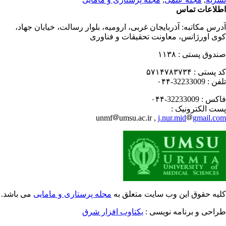
لاعات تماس
رس مکاتبه:
آذربایجان غربی، ارومیه، بلوار رسالت، خیابان جهاد،
ی اورژانس، معاونت تحقیقات و فناوری
دوق پستی :
۱۱۳۸
 پستی :
۵۷۱۴۷۸۳۷۳۴
فن :
32233009-۰۴۴
کس :
32233009-۰۴۴
ت الکترونیک :
unmf
umsu.ac.ir ,
j.nur.mid
gmail.c
یه حقوق این وب سایت متعلق به
مجله پرستاری و مامایی
می باشد.
احی و برنامه نویسی :
یکتاوب افزار شرق