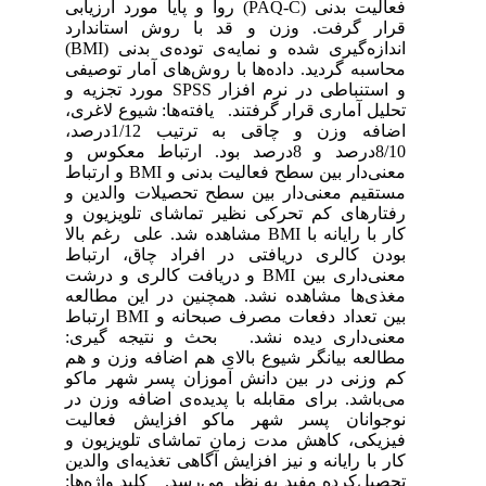
فعالیت بدنی (PAQ-C) روا و پایا مورد ارزیابی
قرار گرفت. وزن و قد با روش استاندارد
اندازه‌گیری شده و نمایه‌ی توده‌ی بدنی (BMI)
محاسبه گردید. داده‌ها با روش‌های آمار توصیفی
و استنباطی در نرم افزار SPSS مورد تجزیه و
تحلیل آماری قرار گرفتند. یافته‌ها: شیوع لاغری،
اضافه وزن و چاقی به ترتیب 1/12درصد،
8/10درصد و 8درصد بود. ارتباط معکوس و
معنی‌دار بین سطح فعالیت بدنی و BMI و ارتباط
مستقیم معنی‌دار بین سطح تحصیلات والدین و
رفتارهای کم تحرکی نظیر تماشای تلویزیون و
کار با رایانه با BMI مشاهده شد. علی ‌ رغم بالا
بودن کالری دریافتی در افراد چاق، ارتباط
معنی‌داری بین BMI و دریافت کالری و درشت
مغذی‌ها مشاهده نشد. همچنین در این مطالعه
بین تعداد دفعات مصرف صبحانه و BMI ارتباط
معنی‌داری دیده نشد. بحث و نتیجه گیری:
مطالعه بیانگر شیوع بالای هم اضافه وزن و هم
کم وزنی در بین دانش آموزان پسر شهر ماکو
می‌باشد. برای مقابله با پدیده‌ی اضافه وزن در
نوجوانان پسر شهر ماکو افزایش فعالیت
فیزیکی، کاهش مدت زمان تماشای تلویزیون و
کار با رایانه و نیز افزایش آگاهی تغذیه‌ای والدین
تحصیل‌کرده مفید به نظر می‌رسد. کلید واژه‌ها: