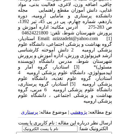
چاقی، اضافه وزن، لاغری، فعالیت بدنی، مواد
غذایی، دانش آموزان مقطع راهنمایی مجله
دانشکده پرستاری و مامایی ارومیه، دوره
یازدهم، شماره چهارم، پی در پی 45، تیر 1392،
ص 283-275 آدرس مکاتبه: اداره آموزش و
پرورش شهرستان شوط، تلفن: 04624221800
Email: azizzadeht@yahoo.com [1] استادیار،
گروه بهداشت و پزشکی اجتماعی، دانشگاه علوم
پزشکی ارومیه 2 دانش آموخته کارشناسی
ارشد فیزیولوژی ورزش، اداره آموزش و پرورش
شهرستان شوط، مدرس دانشگاه (نویسنده
مسئول)* [3] استادیار، گروه آمار و
اپیدمیولوژی، دانشگاه علوم پزشکی ارومیه 4
استادیار، گروه علوم تغذیه، دانشگاه علوم
پزشکی ارومیه [5] استادیار، گروه پرستاری،
دانشگاه علوم پزشکی ارومیه 6 مربی، گروه
بهداشت و پزشکی اجتماعی ، دانشگاه علوم
پزشکی ارومیه
نوع مطالعه:
پژوهشي
| موضوع مقاله:
پرستاری
ارسال نظر درباره این مقاله : نام کاربری یا پست
الکترونیک شما: