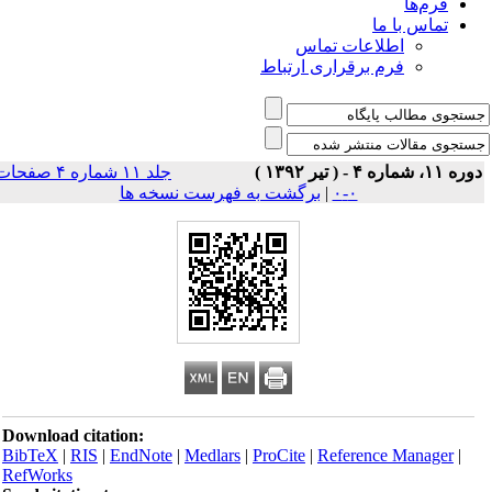
فرم‌ها
تماس با ما
اطلاعات تماس
فرم برقراری ارتباط
ه ۱۱، شماره ۴ - ( تیر ۱۳۹۲ )
جلد ۱۱ شماره ۴ صفحات
۰-۰
|
برگشت به فهرست نسخه ها
Download citation:
BibTeX
|
RIS
|
EndNote
|
Medlars
|
ProCite
|
Reference Manager
|
RefWorks