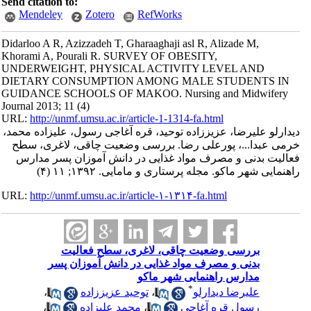
Send citation to:
Mendeley
Zotero
RefWorks
Didarloo A R, Azizzadeh T, Gharaaghaji asl R, Alizade M,
Khorami A, Pourali R. SURVEY OF OBESITY,
UNDERWEIGHT, PHYSICAL ACTIVITY LEVEL AND
DIETARY CONSUMPTION AMONG MALE STUDENTS IN
GUIDANCE SCHOOLS OF MAKOO. Nursing and Midwifery
Journal 2013; 11 (4)
URL:
http://unmf.umsu.ac.ir/article-1-1314-fa.html
دیدارلو علیرضا، عزیززاده توحید، قره آغاجی رسول، علیزاده محمد،
خرمی عبدا...، پورعلی رضا. بررسی وضعیت چاقی، لاغری، سطح
فعالیت بدنی و مصرف مواد غذایی در دانش آموزان پسر مدارس
راهنمایی شهر ماکو. مجله پرستاری و مامایی. ۱۳۹۲; ۱۱ (۴)
URL:
http://unmf.umsu.ac.ir/article-۱-۱۳۱۴-fa.html
بررسی وضعیت چاقی، لاغری، سطح فعالیت
بدنی و مصرف مواد غذایی در دانش آموزان پسر
مدارس راهنمایی شهر ماکو
*
علیرضا دیدارلو
،
توحید عزیززاده
،
رسول قره آغاجی
،
محمد علیزاده
،