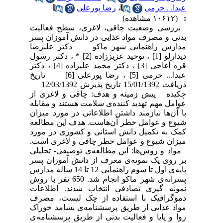
عبدا. . خرمی
،
رضا پورعلی
:
(۱۰۶۱۲ مشاهده)
بررسی وضعیت چاقی، لاغری، سطح فعالیت
بدنی و مصرف مواد غذایی در دانش آموزان پسر
مدارس راهنمایی شهر ماکو دکتر علیرضا
دیدارلو [1] ، توحید عزیززاده [2] * ، دکتر رسول
قره آغاجی [3] ، دکتر محمد علیزاده [4] ، دکتر
عبدا... خرمی [5] ، رضا پورعلی [6] تاریخ
دریافت 15/01/1392 تاریخ پذیرش 12/03/1392
چکیده پیش زمینه و هدف: چاقی و لاغری از
عوامل مهم تهدید کننده‌ی سلامت هستند و مقابله
با آن‌ها نیازمند داشتن اطلاعاتی در مورد میزان
شیوع و عوامل خطر آن‌هاست. هدف این مطالعه
کمک به تکمیل دانش استانی و کشوری در مورد
میزان شیوع و عوامل خطر چاقی و لاغری است.
مواد و روش‌ها: این مطالعه‌ی توصیفی- تحلیلی
بر روی یک نمونه‌ی معرف از دانش آموزان پسر
پایه‌ی اول تا سوم راهنمایی 12 تا 14 ساله مدارس
پسرانه‌ی شهر ماکو انجام شد. 650 نفر با روش
نمونه گیری تصادفی انتخاب شدند. اطلاعات
دموگرافیک با استفاده از چک لیست، مصرف
مواد غذایی از طریق پرسشنامه‌ی بسامد خوراک
روا و پایا و فعالیت بدنی از طریق پرسشنامه‌ی