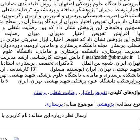
آموزشی دانشگاه علوم پزشکی اصفهان با روش طبقه‌بندی تصادفی م
اختیار توسط مدیران" پژوهشگر ساخته و پرسشنامه "رضایت شغلی هرزبر
نشان داد میزان تفویض اختیار مدیران از دیدگاه پرستاران در سطح
همچنین یافته‌های این پژوهش نشان داد که بین رضایت شغلی و می
با افزایش تفویض اختیار مدیران، میزان رضایت
نتایج این پژوهش نشان داد که تفویض اختیار، ابزار مدیریتی مؤثری 
f_atashzadeh@sbmu.ac.ir 1 دانش آموخته کارشن
تهران، ایران، شعبه بین الملل 2 دکترای تخ
شهید بهشتی، تهران، ای
پیراپ
واژه‌های کلیدی:
تفویض اختیار
،
رضایت شغلی
،
پرستار
نوع مطالعه:
پژوهشي
| موضوع مقاله:
پرستاری
ارسال نظر درباره این مقاله : نام کاربری ی