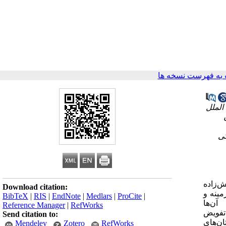
به فهرست نسخه ها
کی
ست؟ زهره نبی‌زاده قرقوزار[1]، فروزان آتش‌زاده
Download citation:
02 تاریخ پذیرش 04/04/1393 چکیده پیش‌زمینه و
BibTeX
|
RIS
|
EndNote
|
Medlars
|
ProCite
|
آن‌ها
Reference Manager
|
RefWorks
فویض
Send citation to:
فر از پرستاران بیمارستان‌های
Mendeley
Zotero
RefWorks