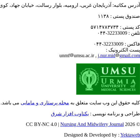
آدرس مکاتبه:
آذربایجان غربی، ارومیه، بلوار رسالت، خیابان جهاد، کو
صندوق پستی :
۱۱۳۸
کد پستی :
۵۷۱۴۷۸۳۷۳۴
تلفن :
32233009-۰۴۴
فاکس :
32233009-۰۴۴
پست الکترونیک :
unmf
umsu.ac.ir ,
j.nur.mid
gmail.com
کلیه حقوق این وب سایت متعلق به
مجله پرستاری و مامایی
می باشد.
طراحی و برنامه نویسی :
یکتاوب افزار شرق
Nursing And Midwifery Journal
© 2026 CC BY-NC 4.0 |
Designed & Developed by :
Yektaweb