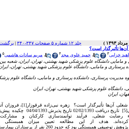
جلد ۱۲ شماره ۵ صفحات ۳۴۷-۳۴۰
|
برگشت 
آن‌ها تأثیرگذار است؟
۵
۴
۳
اهید خزایی
،
حمید علوی مجد
،
مریم سادات هاشمی
 پرستاری و مامایی، دانشگاه علوم پزشکی شهید بهشتی، تهران، ایران
ه مدیریت پرستاری، دانشکده پرستاری و مامایی، دانشگاه علوم پزش
آیا تفویض اختیار مدیران پرستاری از دیدگاه پرستاران بر رضایت شغلی آن‌ها تأثیرگذار ا
شوریده[2]*، ناهید خزایی[3]، حمید علوی‌مجد[4]، مریم‌السادات هاشمی[5] تاریخ دریافت /02/1393
اء رضایت شغلی، فرآیند توانمندسازی کارکنان و مشارکت 
ده‌اند. هدف از این مطالعه تعیین میزان همبستگی ت
اختیار و رضایت شغلی پرستاران بود. مواد و روش‌ها: این مطالعه یک پژوهش توصیفی همبستگی بود که حدود 260 ن