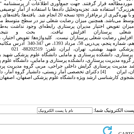
وردمطالعه قرار گرفتند. جهت جمع‌آوری اطلاعات از پرسشنامه "
گ" استفاده شد. تجزیه‌وتحلیل داده‌ها با استفاده از آمار توصیفی 
استنباطی (ضریب همبستگی پیرسون و اسپیرمن و آزمون رگرسیون) و با بهره‌گیری از نرم‌افزار spss نسخه 20 انجام شد. 
 متوسط می‌باشد. همچنین میزان رضایت شغلی نیز در سطح متوسط می‌
زان تفویض اختیار مدیران پرستاری رابطه‌ای وجود نداشت به‌طو
 شغلی پرستاران افزایش نیافت. بحث و نتیجه‌گ
در افزایش رضایت شغلی پرستاران نیست. کلیدواژه‌ها: تفویض اختیار،
شغلی، پرستار مجله دانشکده پرستاری و مامایی ارومیه، دوره دوازدهم، شماره پنجم، پی‌درپی 58
اسی ارشد مدیریت پرستاری، دانشکده پرستاری و مامایی دانشگاه علوم پزشکی شهید
صصی پرستاری، استادیار گروه مدیریت پرستاری، دانشکده پرستاری و مامایی، دانشگاه علو
ران (نویسنده مسئول [3] کارشناسی ارشد مدیریت پرستاری گرایش داخلی جراحی، مربی گروه مدیریت 
دانشکده پرستاری و مامایی، دانشگاه علوم پزشکی شهید بهشتی، تهران، ایران [4] دکترای تخصصی آمار زیستی، دانشیار گروه
زشکی، دانشگاه علوم پزشکی شهید بهشتی، تهران، ایران 5 دانشجوی کارشناسی ارشد ویژه دانشگاه علوم پزشکی اصفهان، اصف
ا پست الکترونیک شما: