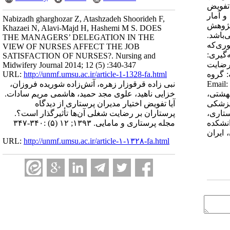
تفویض
و آمار
Nabizadh gharghozar Z, Atashzadeh Shoorideh F,
یافته‌ها: یافته‌های پژوهش
Khazaei N, Alavi-Majd H, Hashemi M S. DOES
باشد.
THE MANAGERS’ DELEGATION IN THE
ری‌که
VIEW OF NURSES AFFECT THE JOB
یری:
SATISFACTION OF NURSES?. Nursing and
 رضایت
Midwifery Journal 2014; 12 (5) :340-347
، مرداد 1393، ص 347-340 آدرس مکاتبه: گروه
URL:
http://unmf.umsu.ac.ir/article-1-1328-fa.html
مدیریت پرستاری، دانشکده پرستاری و مامایی، دانشگاه علوم پزشکی شهید بهشتی، تهران، ایران، تلفن: 88202519- 021 Email:
نبی زاده قرقوزار زهره، آتش‌زاده شوریده فروزان،
 بهشتی،
خزایی ناهید، علوی مجد حمید، هاشمی مریم سادات.
م پزشکی
آیا تفویض اختیار مدیران پرستاری از دیدگاه
پرستاری،
پرستاران بر رضایت شغلی آن‌ها تأثیرگذار است؟.
 آمار، دانشکده
مجله پرستاری و مامایی. ۱۳۹۳; ۱۲ (۵) :۳۴۰-۳۴۷
هان، ایران
URL:
http://unmf.umsu.ac.ir/article-۱-۱۳۲۸-fa.html