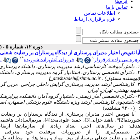
فرم‌ها
تماس با ما
اطلاعات تماس
فرم برقراری ارتباط
دوره ۱۲، شماره ۵ - ( مرداد ۱۳۹۳ )
آیا تفویض اختیار مدیران پرستاری از دیدگاه پرستاران بر رضایت شغلی 
۲
*
۱
زهره نبی زاده قرقوزار
،
فروزان آتش‌زاده شوریده
،
ن
۱- دانش آموخته کارشناسی ارشد مدیریت پرستاری، دانشکده پرستاری و مامایی دانشگاه علوم پزشکی شهید بهشتی، تهران، ایران، شعبه بین الملل
۲- دکترای تخصصی پرستاری، استادیار گروه مدیریت پرستاری، دانشکده
(نویسنده مسئول) ،
f_atashzadeh@sbmu.ac.ir
۳- کارشناسی ارشد مدیریت پرستاری گرایش داخلی جراحی، مربی گرو
شهید بهشتی، تهران، ایران
۴- دکترای تخصصی آمار زیستی، دانشیار گروه آمار، دانشکده پیراپزشکی، دانشگاه علوم پزشکی شهید بهشتی، تهران، ایران
۵- دانشجوی کارشناسی ارشد ویژه دانشگاه علوم پزشکی اصفهان، اصفهان، ایران
:
(۹۳۰۰ مشاهده)
هدف: در سال‌های اخیر، تعداد زیادی از سازمان‌ها ارتق
در تصمیم‌گیری را از ضروریات موفقیت خود معرفی کر