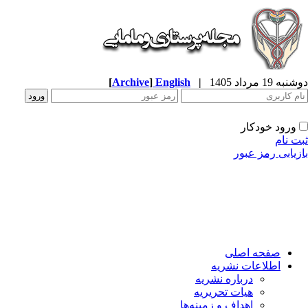
ه 19 مرداد 1405
|
English
]
Archive
[
ورود خودکار
ت نام
زیابی رمز عبور
صفحه اصلی
اطلاعات نشریه
درباره نشریه
هیات تحریریه
اهداف و زمینه‌ها