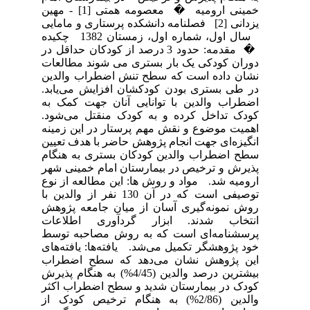
خمینی ارومیه � معصومه همتی [1] - مهین
یزدانی [2] فصلنامه دانشکده پرستاری و مامایی
سال اول، شماره اول، زمستان 1382 چکیده
� مقدمه: حدود 3 درصد از کودکان حداقل در
دوران کودکی یک بار بستری می شوند مطالعات
نشان داده است که سطح تنش اضطراب والدین
در طی بستری بودن کودکشان افزایش می‌یابد.
اضطراب والدین با توانایی آنان جهت کمک به
کودک تداخل کرده و به کودک منقتل می‌شود.
اهمیت موضوع و نقش مهم پرستار در این زمینه
انگیزه‌ای جهت انجام پژوهش حاضر با هدف تعیین
سطح اضطراب والدین کودکان بستری به هنگام
پذیرش و ترخیص در بیمارستان امام خمینی شهر
ارومیه شد. مواد و روش ها: این مطالعه از نوع
توصیفی است که در آن 130 نفر از والدین با
روش نمونه‌گیری آسان از میان جامعه پژوهش
انتخاب شدند. ابزار گردآوری اطلاعات
پرسشنامه‌ای است که به روش مصاحبه توسط
خود پژوهشگر تکمیل می‌شد. یافته‌ها: یافته‌های
این پژوهش نشان می‌دهد که سطح اضطراب
بیشترین درصد والدین (4/45%) به هنگام پذیرش
کودک در بیمارستان شدید و سطح اضطراب اکثر
والدین (2/86%) به هنگام ترخیص کودک از