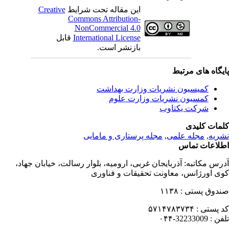
این مقاله تحت شرایط
Creative
Commons Attribution-
NonCommercial 4.0
International License
قابل
بازنشر است.
یگاه های مرتبط
کمیسیون نشریات وزارت بهداشت
کمسیون نشریات وزارت علوم
شرکت یکتاوب
مات کلیدی
ریه
,
مجله علمی
,
مجله پرستاری و مامایی
لاعات تماس
رس مکاتبه:
آذربایجان غربی، ارومیه، بلوار رسالت، خیابان جهاد،
ی اورژانس، معاونت تحقیقات و فناوری
دوق پستی :
۱۱۳۸
 پستی :
۵۷۱۴۷۸۳۷۳۴
فن :
32233009-۰۴۴