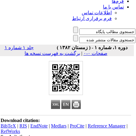
فرم‌ها
تماس با ما
اطلاعات تماس
فرم برقراری ارتباط
دوره ۱، شماره ۱ - ( زمستان ۱۳۸۲ )
جلد ۱ شماره ۱
صفحات ۰-۰
|
برگشت به فهرست نسخه ها
Download citation:
BibTeX
|
RIS
|
EndNote
|
Medlars
|
ProCite
|
Reference Manager
|
RefWorks