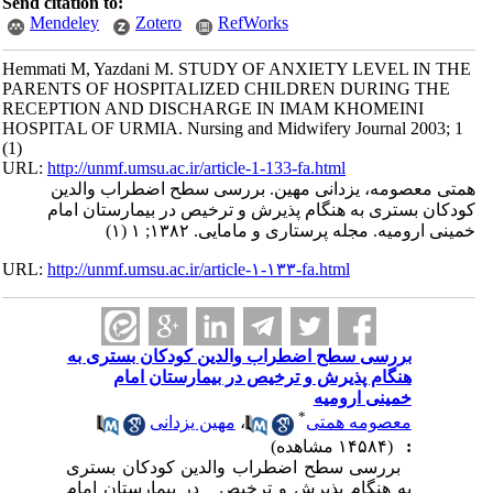
Send citation to:
Mendeley
Zotero
RefWorks
Hemmati M, Yazdani M. STUDY OF ANXIETY LEVEL IN THE
PARENTS OF HOSPITALIZED CHILDREN DURING THE
RECEPTION AND DISCHARGE IN IMAM KHOMEINI
HOSPITAL OF URMIA. Nursing and Midwifery Journal 2003; 1
(1)
URL:
http://unmf.umsu.ac.ir/article-1-133-fa.html
همتی معصومه، یزدانی مهین. بررسی سطح اضطراب والدین
کودکان بستری به هنگام پذیرش و ترخیص در بیمارستان امام
خمینی ارومیه. مجله پرستاری و مامایی. ۱۳۸۲; ۱ (۱)
URL:
http://unmf.umsu.ac.ir/article-۱-۱۳۳-fa.html
بررسی سطح اضطراب والدین کودکان بستری به
هنگام پذیرش و ترخیص در بیمارستان امام
خمینی ارومیه
*
معصومه همتی
،
مهین یزدانی
:
(۱۴۵۸۴ مشاهده)
بررسی سطح اضطراب والدین کودکان بستری
به هنگام پذیرش و ترخیص در بیمارستان امام