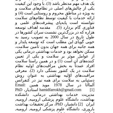
یک هدف مهم مدنظر باشد (3). با وجود این کیفیت
یکی از چالش‌های اصلی در نظام‌های سلامت و
به ویژه در مناطق محروم و روستایی است (4) و
ارائه خدمات با کیفیت توسط نظام‌های سلامت
نتوانسته است پابه‌پای پیشرفت‌های علمی و
فناوری گام بردارد (5). مقدمه اهداف توسعه
هزاره که در بزرگ‌ترین نشست سران کشورها در
طول تاریخ در سال 2000 به تصویب رسید به
خوبی گویای این مطلب است که توسعه پایدار و
همه جانبه برای همه جهان بدون تأمین سلامت،
ممکن نخواهد بود و خدمات بهداشتی درمانی یکی
از عوامل موثر بر سلامت و یکی از تعیین
کننده‌های آن است (1) و در همین راستا سلامت
افراد عمدتاً به بخش مراقبت‌های اولیه نظام
سلامت در یک کشور بستگی دارد (2). معرفی
مراقبت‌های اوّلیه بهداشتی به عنوان روش
دستیابی به سلامت برای همه نیز در کنفرانس
آلماآتا در سال 1978 موید همین Email:
hamidfarrokh@gmail.com [1] استادیار، PhD
مدیریت خدمات بهداشتی درمانی، دانشکده
بهداشت، دانشگاه علوم پزشکی ارومیه, ارومیه,
ایران [2] دانشیار، PhD، مرکز تحقیقات بهداشت
باروری، دانشگاه علوم پزشکی ارومیه, ارومیه,