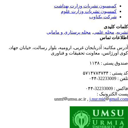
کمیسیون نشریات وزارت بهداشت
کمسیون نشریات وزارت علوم
شرکت یکتاوب
مات کلیدی
ریه
,
مجله علمی
,
مجله پرستاری و مامایی
لاعات تماس
رس مکاتبه:
آذربایجان غربی، ارومیه، بلوار رسالت، خیابان جهاد،
ی اورژانس، معاونت تحقیقات و فناوری
دوق پستی :
۱۱۳۸
 پستی :
۵۷۱۴۷۸۳۷۳۴
فن :
32233009-۰۴۴
کس :
32233009-۰۴۴
ت الکترونیک :
unmf
umsu.ac.ir ,
j.nur.mid
gmail.c