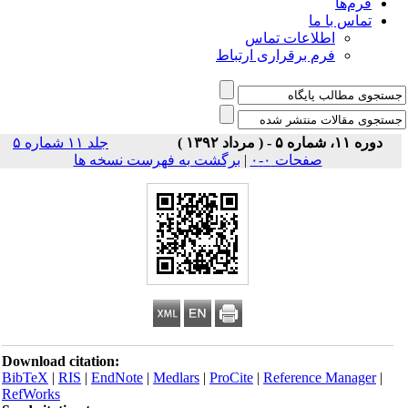
فرم‌ها
تماس با ما
اطلاعات تماس
فرم برقراری ارتباط
دوره ۱۱، شماره ۵ - ( مرداد ۱۳۹۲ )
جلد ۱۱ شماره ۵
صفحات ۰-۰
|
برگشت به فهرست نسخه ها
Download citation:
BibTeX
|
RIS
|
EndNote
|
Medlars
|
ProCite
|
Reference Manager
|
RefWorks