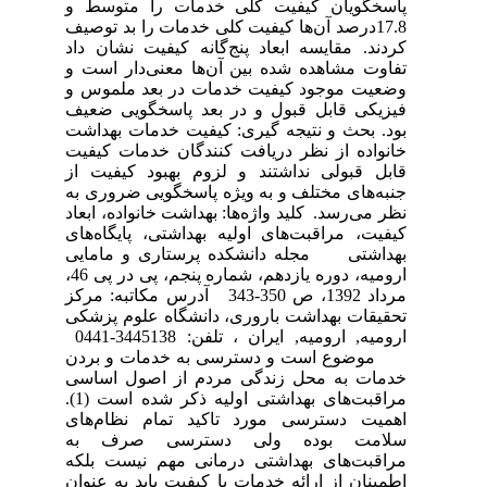
پاسخگویان کیفیت کلی خدمات را متوسط و
17.8درصد آن‌ها کیفیت کلی خدمات را بد توصیف
کردند. مقایسه ابعاد پنج‌گانه کیفیت نشان داد
تفاوت مشاهده شده بین آن‌ها معنی‌دار است و
وضعیت موجود کیفیت خدمات در بعد ملموس و
فیزیکی قابل قبول و در بعد پاسخگویی ضعیف
بود. بحث و نتیجه گیری: کیفیت خدمات بهداشت
خانواده از نظر دریافت کنندگان خدمات کیفیت
قابل قبولی نداشتند و لزوم بهبود کیفیت از
جنبه‌های مختلف و به ویژه پاسخگویی ضروری به
نظر می‌رسد. کلید واژه‌ها: بهداشت خانواده، ابعاد
کیفیت، مراقبت‌های اولیه بهداشتی، پایگاه‌های
بهداشتی مجله دانشکده پرستاری و مامایی
ارومیه، دوره یازدهم، شماره پنجم، پی در پی 46،
مرداد 1392، ص 350-343 آدرس مکاتبه: مرکز
تحقیقات بهداشت باروری، دانشگاه علوم پزشکی
ارومیه, ارومیه, ایران ، تلفن: 3445138-0441
موضوع است و دسترسی به خدمات و بردن
خدمات به محل زندگی مردم از اصول اساسی
مراقبت‌های بهداشتی اولیه ذکر شده است (1).
اهمیت دسترسی مورد تاکید تمام نظام‌های
سلامت بوده ولی دسترسی صرف به
مراقبت‌های بهداشتی درمانی مهم نیست بلکه
اطمینان از ارائه خدمات با کیفیت باید به عنوان