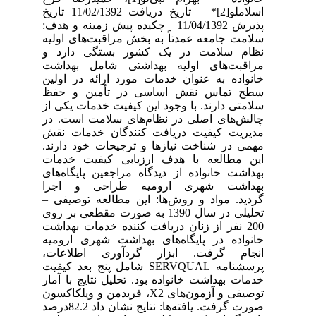
اسلاملو[2]* تاریخ دریافت 11/02/1392 تاریخ
پذیرش 11/04/1392 چکیده پیش زمینه و هدف:
سلامت جامعه عمدتاً به بخش مراقبت‌های اولیه
نظام سلامت در یک کشور بستگی دارد و
مراقبت‌های اولیه بهداشتی شامل بهداشت
خانواده به عنوان خدمات مورد ارائه در اولین
سطح تماس نقش اساسی در تأمین و حفظ
سلامتی دارند. با وجود این کیفیت خدمات یکی از
چالش‌های اصلی در نظام‌های سلامت است. در
مدیریت کیفیت دریافت کنندگان خدمات نقش
مهمی در شناخت نیازها و ترجیحات خود دارند.
این مطالعه با هدف ارزیابی کیفیت خدمات
بهداشت خانواده از دیدگاه مراجعین پایگاه‌های
بهداشت شهری ارومیه طراحی و اجرا
گردید. مواد و روش‌ها: این مطالعه توصیفی –
تحلیلی در سال 1390 به صورت مقطعی بر روی
200 نفر از زنان دریافت کننده خدمات بهداشت
خانواده در پایگاه‌های بهداشت شهری ارومیه
انجام گرفت. ابزار گردآوری اطلاعات،
پرسشنامه SERVQUAL شامل پنج بعد کیفیت
خدمات بهداشت خانواده بود. تحلیل نتایج با آمار
توصیفی و آزمون‌های X2، فریدمن و ویلکاکسون
صورت گرفت. یافته‌ها: نتایج نشان داد 82.2درصد