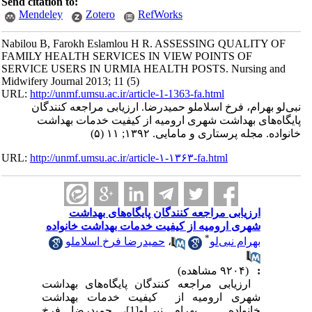
Send citation to:
Mendeley
Zotero
RefWorks
Nabilou B, Farokh Eslamlou H R. ASSESSING QUALITY OF
FAMILY HEALTH SERVICES IN VIEW POINTS OF
SERVICE USERS IN URMIA HEALTH POSTS. Nursing and
Midwifery Journal 2013; 11 (5)
URL:
http://unmf.umsu.ac.ir/article-1-1363-fa.html
نبی‌لو بهرام، فرخ اسلاملو حمیدرضا. ارزیابی مراجعه کنندگان
پایگاه‌های بهداشت شهری ارومیه از کیفیت خدمات بهداشت
خانواده. مجله پرستاری و مامایی. ۱۳۹۲; ۱۱ (۵)
URL:
http://unmf.umsu.ac.ir/article-۱-۱۳۶۳-fa.html
ارزیابی مراجعه کنندگان پایگاه‌های بهداشت
شهری ارومیه از کیفیت خدمات بهداشت خانواده
*
بهرام نبی‌لو
،
حمیدرضا فرخ اسلاملو
:
(۹۲۰۴ مشاهده)
ارزیابی مراجعه کنندگان پایگاه‌های بهداشت
شهری ارومیه از کیفیت خدمات بهداشت
خانواده بهرام نبی‌لو[1]، حمیدرضا فرخ