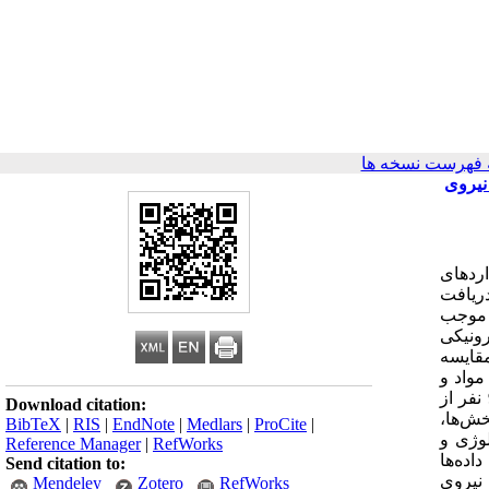
 فهرست نسخه ها
نیروی
ردهای
ری‌زاده [2] * ، دکتر فرحناز صدوقی [3] تاریخ دریافت
ن، موجب
رونیکی
قایسه
واد و
روش‌ها : پژوهش حاضر از نوع مطالعات توصیفی تحلیلی بوده که به صورت مقطعی در سال 1391 انجام گرفت. جامعه پژوهش شامل 98 نفر از
Download citation:
خش‌ها،
BibTeX
|
RIS
|
EndNote
|
Medlars
|
ProCite
|
یولوژی و
Reference Manager
|
RefWorks
اده‌ها
Send citation to:
نیروی
Mendeley
Zotero
RefWorks