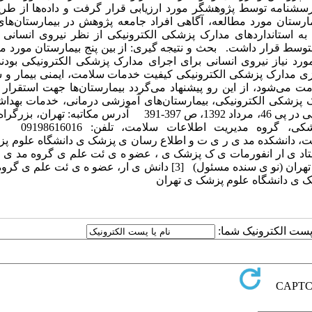
رسشنامه توسط پژوهشگر مورد ارزیابی قرار گرفت و داده‌ها از طری
بین پنج بیمارستان مورد مطالعه، آگاهی افراد جامعه پژوهش در بیمارستان‌ها
 استانداردهای مدارک پزشکی الکترونیکی از نظر نیروی انسانی تن
متوسط قرار داشت. بحث و نتیجه گیری: از بین پنج بیمارستان مورد م
ورد نیاز نیروی انسانی برای اجرای مدارک پزشکی الکترونیکی بودن
ازی مدارک پزشکی الکترونیکی کیفیت خدمات سلامت، ایمنی بیمار و
مت می‌شود، از این رو پیشنهاد می‌گردد بیمارستان‌ها جهت استقرار
دارک پزشکی الکترونیکی، بیمارستان‌های آموزشی درمانی، خدمات به
مجله دانشکده پرستاری و مامایی ارومیه، دوره یازدهم، شماره پنجم، پی در پی 46، مرداد 1392، ص 397-391 آدرس مکات
ور ی اطلاعات سلامت، دانشکده مد ی ر ی ت و اطلاع رسان ی پزشک ی دانشگاه علوم
 کارشناس حوزه آموزش دانشگاه علوم پزشکی ارومیه [2] استاد ی ار انفورمات ی ک پزشک ی ، عضو ه ی ئت علم ی گروه 
اطلاعات سلامت، دانشکده پ ی راپزشک ی ، دانشگاه علوم پزشک ی تهران (نو ی سنده مسئول) [3] دانش ی ار، عضو ه ی 
ک ی دانشگاه علوم پزشک ی تهران
ا پست الکترونیک شما: