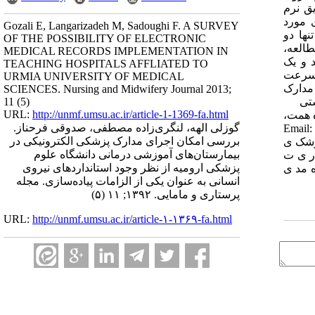
ق نرم
ی مورد
Gozali E, Langarizadeh M, Sadoughi F. A SURVEY
ها دو
OF THE POSSIBILITY OF ELECTRONIC
طالعه،
MEDICAL RECORDS IMPLEMENTATION IN
د و یک
TEACHING HOSPITALS AFFLIATED TO
 سرعت
URMIA UNIVERSITY OF MEDICAL
 مدارک
SCIENCES. Nursing and Midwifery Journal 2013;
داشتی
11 (5)
URL:
http://unmf.umsu.ac.ir/article-1-1369-fa.html
به: تهران، بزرگراه همت،
گوزلی الهه، لنگری‌زاده مصطفی، صدوقی فرحناز.
جنب برج میلاد، دانشگاه علوم پزشکی تهران، دانشکده پیراپزشکی، گروه مدیریت اطلاعات سلامت، تلفن: ‌09198616016 Email:
بررسی امکان اجرای مدارک پزشکی الکترونیکی در
 پزشک ی
بیمارستان‌های آموزشی درمانی دانشگاه علوم
مد ی ر ی ت
پزشکی ارومیه از نظر وجود استانداردهای نیروی
ئت علم ی گروه مد ی
انسانی به عنوان یکی از الزامات پیاده‌سازی. مجله
پرستاری و مامایی. ۱۳۹۲; ۱۱ (۵)
URL:
http://unmf.umsu.ac.ir/article-۱-۱۳۶۹-fa.html