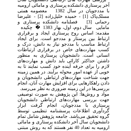
آخر پرستاری دانشکده پرستاری و مامائی ارومیه
با مددجویان در سال 1382 معصومه همتی
مسلک‌پاک [1] - حمیده خلیل‌زاده [2] - علیرضا
رحمانی [3] فصلنامه دانشکده پرستاری و
مامایی سال دوم، اول، بهار 1383 � چکیده
مقدمه: اساس روح پرستاری ایجاد و برقراری
ارتباط بین پرستار و مددجو است. برای ایجاد
ارتباط مناسب با مددجو نیاز به دانش، درک و
کسب مهارت‌های خاص در برقراری ارتباطات
انسانی است. دانشجویان پرستاری به منظور
داشتن حداکثر کارائی باید دانش و مهارت‌های
لازم را برای حرفه آینده خود کسب نمایند تا به
خوبی از عهده امور محوله برآیند. در همین زمینه
جهت شناخت مهارت‌های ارتباطی دانشجویان و
دادن راهکارهایی برای افزایش مهارت آنان، انجام
بررسی‌ها در این زمینه ضروری به نظر می‌رسد.
مواد و روش‌ها: این پژوهش به صورت توصیفی
جهت بررسی مهارت‌های ارتباطی دانشجویان
پرستاری با مددجویان، انجام گرفت ابزار
گردآوری اطلاعات پرسشنامه تنظیمی توسط
گروه تحقیق می‌باشد. جامعه پژوهش شامل تمام
دانشجویان سال آخر دانشکده پرستاری و مامائی
ارومیه به تعداد 40 نفر هستند که به روش مبتنی