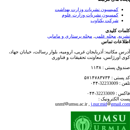
کمیسیون نشریات وزارت بهداشت
کمسیون نشریات وزارت علوم
شرکت یکتاوب
مات کلیدی
ریه
,
مجله علمی
,
مجله پرستاری و مامایی
لاعات تماس
رس مکاتبه:
آذربایجان غربی، ارومیه، بلوار رسالت، خیابان جهاد،
ی اورژانس، معاونت تحقیقات و فناوری
دوق پستی :
۱۱۳۸
 پستی :
۵۷۱۴۷۸۳۷۳۴
فن :
32233009-۰۴۴
کس :
32233009-۰۴۴
ت الکترونیک :
unmf
umsu.ac.ir ,
j.nur.mid
gmail.c