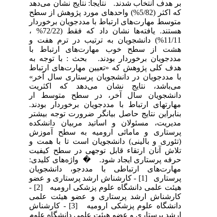
بر هدف انتخاب شدند. نتایجا: نتایج نشان می‌دهد
که اکثر (5/82%) واحدهای مورد پژوهش از سطح
متوسط مهارت‌های ارتباط با مددجویان برخوردار
هستند. یافته‌ها نشان داد که فقط (72/22% ،
11/11%) دانشجویان به ترتیب در ترم هفت و
هشت از سطح خوب مهارت‌های ارتباط با
مددجویان برخوردار بودند. بحث : با توجه به
هدف کلی پژوهش که «تعیین مهارت‌های ارتباط
با مددجویان در دانشجویان پرستاری سال آخر»
می‌باشد، نتایج نشان می‌دهد که اکثریت
دانشجویان سال آخر، در سطح متوسط ار
مهارتهای ارتباط با مددجویان برخوردار بودند.
بنابراین نتایج حاصل بیانگر ضرورت توجه بیشتر
مدیریت، مسئولان و اساتید مربیان دانشکده
پرستاری و مامائی ارومیه به سطح آموزش
(تئوری و بالینی) دانشجویان است تا با همت و
تلاش آنان ارتقاء قابل توجهی در سطح کیفیت
حرفه پرستاری ایجاد شود. � واژه‌های کلیدی:
مهارت‌های ارتباطی با مددجو، دانشجویان
پرستاری [1] - کارشناش ارشد پرستاری و عضو
هیئت علمی دانشگاه علوم پزشکی ارومیه [2] -
کارشناش ارشد پرستاری و عضو هیئت علمی
دانشگاه علوم پزشکی ارومیه [3] - کارشناش
ارشد پرستاری و عضو هیئت علمی دانشگاه علوم