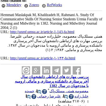
Send citation to:
Mendeley
Zotero
RefWorks
Hemmati Maslakpak M, Khalilzadeh H, Rahmani A. Study Of
Communicative Skills Of Nursing Senior Students Urmia Facully of
Nursing and Midwifery in 1382. Nursing and Midwifery Journal
2004; 2 (1)
URL:
http://unmf.umsu.ac.ir/article-1-143-fa.html
همتی مسلک‌پاک معصومه، خلیل‌زاده حمیده، رحمانی علیرضا.
بررسی مهارت ‌های ارتباطی دانشجویان سال آخر پرستاری
دانشکده پرستاری و مامائی ارومیه با مددجویان در سال ۱۳۸۲.
مجله پرستاری و مامایی. ۱۳۸۳; ۲ (۱)
URL:
http://unmf.umsu.ac.ir/article-۱-۱۴۳-fa.html
بررسی مهارت ‌های ارتباطی دانشجویان سال
آخر پرستاری دانشکده پرستاری و مامائی ارومیه
با مددجویان در سال 1382
*
معصومه همتی مسلک‌پاک
،
حمیده
خلیل‌زاده
،
علیرضا رحمانی
:
(۲۱۷۰۶ مشاهده)
بررسی مهارت ‌های ارتباطی دانشجویان سال