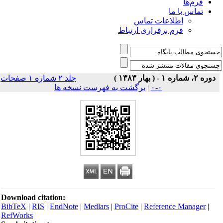
فرم‌ها
تماس با ما
اطلاعات تماس
فرم برقراری ارتباط
دوره ۲، شماره ۱ - ( بهار ۱۳۸۳ )
جلد ۲ شماره ۱ صفحات
۰-۰
|
برگشت به فهرست نسخه ها
Download citation:
BibTeX
|
RIS
|
EndNote
|
Medlars
|
ProCite
|
Reference Manager
|
RefWorks