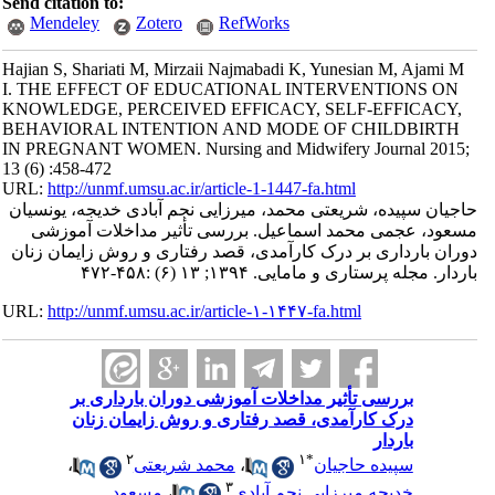
Send citation to:
Mendeley
Zotero
RefWorks
Hajian S, Shariati M, Mirzaii Najmabadi K, Yunesian M, Ajami M
I. THE EFFECT OF EDUCATIONAL INTERVENTIONS ON
KNOWLEDGE, PERCEIVED EFFICACY, SELF-EFFICACY,
BEHAVIORAL INTENTION AND MODE OF CHILDBIRTH
IN PREGNANT WOMEN. Nursing and Midwifery Journal 2015;
13 (6) :458-472
URL:
http://unmf.umsu.ac.ir/article-1-1447-fa.html
حاجیان سپیده، شریعتی محمد، میرزایی نجم آبادی خدیجه، یونسیان
مسعود، عجمی محمد اسماعیل. بررسی تأثیر مداخلات آموزشی
دوران بارداری بر درک کارآمدی، قصد رفتاری و روش زایمان زنان
باردار. مجله پرستاری و مامایی. ۱۳۹۴; ۱۳ (۶) :۴۵۸-۴۷۲
URL:
http://unmf.umsu.ac.ir/article-۱-۱۴۴۷-fa.html
بررسی تأثیر مداخلات آموزشی دوران بارداری بر
درک کارآمدی، قصد رفتاری و روش زایمان زنان
باردار
۲
۱
*
سپیده حاجیان
،
محمد شریعتی
،
۳
خدیجه میرزایی نجم آبادی
،
مسعود