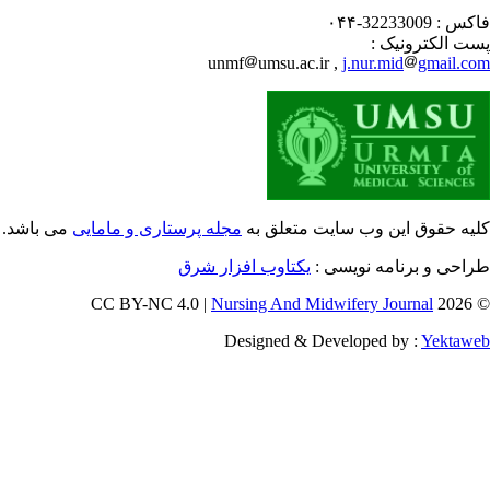
کس :
32233009-۰۴۴
ت الکترونیک :
unmf
umsu.ac.ir ,
j.nur.mid
gmail.c
یه حقوق این وب سایت متعلق به
مجله پرستاری و مامایی
می باشد.
احی و برنامه نویسی :
یکتاوب افزار شرق
Nursing And Midwifery Journal
© 202
Designed & Developed by :
Yektaw