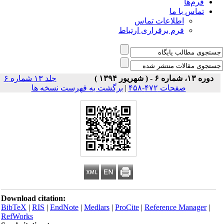
فرم‌ها
تماس با ما
اطلاعات تماس
فرم برقراری ارتباط
دوره ۱۳، شماره ۶ - ( شهریور ۱۳۹۴ )
جلد ۱۳ شماره ۶
صفحات ۴۷۲-۴۵۸
|
برگشت به فهرست نسخه ها
Download citation:
BibTeX
|
RIS
|
EndNote
|
Medlars
|
ProCite
|
Reference Manager
|
RefWorks