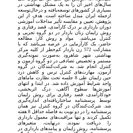
سال‌های اخیر آن را به یک مشکل بهداشتی در
بسیاری از کشورهای توسعه‌یافته و درحال‌توسعه
ازجمله ایران مبدل ساخته است. هدف از این
پژوهش، تعیین و مقایسه تأثیر مداخلات آموزشی
دوران بارداری بر درک کارآمدی، قصد رفتاری و
روش زایمان زنان باردار در دو گروه تجربی و
کنترل می‌باشد. مواد و روش کار: مطالعه
حاضر، یک کارآزمایی در عرصه می‌باشد که با
مشارکت 572 زن باردار کم‌خطر از کلیه مرکز
بهداشتی شهر شاهرود به‌صورت نمونه‌گیری
مستمر و تخصیص تصادفی در دو گروه آزمون و
کنترل انجام شد. به شرکت‌کنندگان در گروه
آزمون، مهارت‌های کنترل ترس و کاهش درد
حین زایمان طی 8 جلسه تحت نظارت ماماهای
واجد شرایط آموزش داده شد. در ابتدا و انتهای
آموزش‌ها سطوح آگاهی، درک اثربخشی،
خودکارآمدی، قصد رفتاری برای روش زایمان
توسط پرسشنامه ساختاریافته‌ای اندازه‌گیری
شد. شرکت‌کنندگان در گروه کنترل نیز همان
پرسشنامه را در دو نوبت به فاصله حداقل 8 هفته
تکمیل کردند و تنها مراقبت‌های معمول بارداری
را دریافت نمودند. درنهایت، متغیرهای
پرسشنامه، روش زایمان و پیامدهای بارداری در