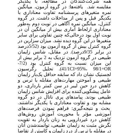
همه شرکت‌کنندگان در مطالعه، با یکدیگر
مقایسه شد. یافته‌ها: در گروه آزمون، میانگین
نمره متغیرهای پرسشنامه تفاوت معناداری با
یکدیگر قبل و پس از مداخلات داشت. در گروه
کنترل، میانگین نمره آگاهی در نوبت دوم به‌طور
معناداری ازلحاظ آماری بیش از میانگین آن در
نوبت اول بود درحالی‌که چنین تفاوتی برای سایر
متغیرها در این گروه دیده نشد. میزان سزارین در
گروه کنترل بیش از گروه آزمون بود (5/52درصد
در برابر 9/35درصد). در مقابل، شانس زایمان
طبیعی در گروه آزمون نزدیک به 2 برابر بیش از
این میزان نسبت به گروه کنترل بود (7/2-
41/1CI=95%، 98/1=OR). تحلیل رگرسیون
لجستیک نشان داد که سابقه حداقل یک‌بار زایمان
طبیعی و آموختن مهارت‌های مقابله با ترس و
کاهش درد حین لیبر در سن کمتر بارداری، دو
عامل پیشگویی‌کننده برای افزایش شانس زایمان
طبیعی بودند. پیامدهای پری ناتال در دو گروه
مشابه بود و تفاوت معناداری با یکدیگر نداشتند.
بحث و نتیجه‌گیری: فراهم نمودن فرصت‌های
آموزشی مؤثر با محوریت آموزش روش‌های
کاهش درد غیردارویی به زنان باردار به تقویت
نگرش مثبت به زایمان طبیعی، توانمندشدن آنان
در مقابله با ترس از درد زایمان و کاستن از تقاضا