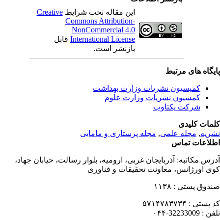
این مقاله تحت شرایط
Creative
Commons Attribution-
NonCommercial 4.0
International License
قابل
بازنشر است.
یگاه های مرتبط
کمیسیون نشریات وزارت بهداشت
کمسیون نشریات وزارت علوم
شرکت یکتاوب
مات کلیدی
ریه
,
مجله علمی
,
مجله پرستاری و مامایی
لاعات تماس
رس مکاتبه:
آذربایجان غربی، ارومیه، بلوار رسالت، خیابان جهاد،
ی اورژانس، معاونت تحقیقات و فناوری
دوق پستی :
۱۱۳۸
 پستی :
۵۷۱۴۷۸۳۷۳۴
فن :
32233009-۰۴۴