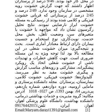
در محل کار خود بودند. 9/46 درصد از پرستاران
اظهار داشتند که جهت گزارش خشونت رویه
مشخصی در سازمان وجود ندارد. 2/49 درصد و
2/45 درصد از پرستارانی که قربانی خشونت
فیزیکی و کلامی شده بودند از رسیدگی به مسئله
خشونت ابراز نارضایتی نمودند. نتایج تحلیل
رگرسیون نشان داد که مواجهه با خشونت با
متغیرهای سن، وضعیت تأهل، بخش محل
خدمت، نوبت‌کاری، نوع استخدام و جنسیت
بیماران دارای ارتباط معنادار آماری است. بحث
و نتیجه‌گیری: میزان خشونت شغلی در این
مطالعه بالا بود لذا توجه ویژه به این مسئله
ضروری است. جهت کاهش خطرات و تهدیدات
ناشی از خشونت شغلی اتخاذ یک رویکرد
پیشگیرانه، مشارکتی و رویه‌های مناسب گزارش
و پیگیری خشونت مفید به نظر می‌رسد.
کلیدواژه‌ها: خشونت فیزیکی، خشونت کلامی،
بیمارستان، پرستاران مجله دانشکده پرستاری و
مامایی ارومیه، دوره دوازدهم، شماره یازدهم،
پی‌درپی 64، بهمن 1393، ص 1027- 1018 آدرس
مکاتبه: گروه مدیریت و خدمات بهداشتی درمانی،
دانشکده بهداشت، دانشگاه علوم پزشکی اهواز،
اهواز، ایران، تلفن:09176442015
Email:Maryam.darayi1391@gmail.com [1]