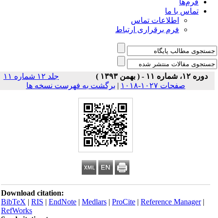
فرم‌ها
تماس با ما
اطلاعات تماس
فرم برقراری ارتباط
دوره ۱۲، شماره ۱۱ - ( بهمن ۱۳۹۳ )
جلد ۱۲ شماره ۱۱
صفحات ۱۰۲۷-۱۰۱۸
|
برگشت به فهرست نسخه ها
Download citation:
BibTeX
|
RIS
|
EndNote
|
Medlars
|
ProCite
|
Reference Manager
|
RefWorks