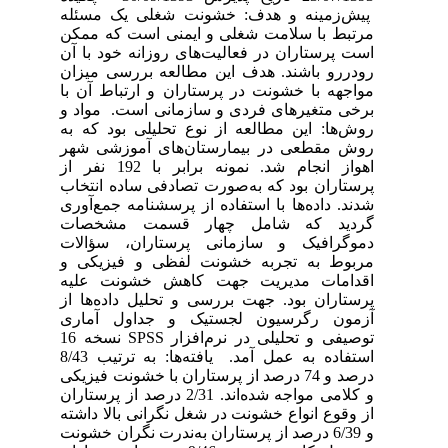
پیش‌زمینه و هدف: خشونت شغلی یک مسئله
مرتبط با سلامت شغلی و ایمنی است که ممکن
است پرستاران در فعالیت‌های روزانه خود با آن
رودررو باشند. هدف این مطالعه بررسی میزان
مواجهه با خشونت در پرستاران و ارتباط آن با
برخی متغیرهای فردی و سازمانی است. مواد و
روش‌ها: این مطالعه از نوع تحلیلی بود که به
روش مقطعی در بیمارستان‌های آموزشی شهر
اهواز انجام شد. نمونه برابر با 192 نفر از
پرستاران بود که به‌صورت تصادفی ساده انتخاب
شدند. داده‌ها با استفاده از پرسشنامه جمع‌آوری
گردید که شامل چهار قسمت مشخصات
دموگرافیک و سازمانی پرستاران، سؤالات
مربوط به تجربه خشونت لفظی و فیزیکی و
اقدامات مدیریت جهت کاهش خشونت علیه
پرستاران بود. جهت بررسی و تحلیل داده‌ها از
آزمون رگرسیون لجستیک و جداول آماری
توصیفی و تحلیلی در نرم‌افزار SPSS نسخه 16
استفاده به عمل آمد. یافته‌ها: به ترتیب 8/43
درصد و 74 درصد از پرستاران با خشونت فیزیکی
و کلامی مواجه شده‌اند. 2/31 درصد از پرستاران
از وقوع انواع خشونت در شغل نگرانی بالا داشته
و 6/39 درصد از پرستاران به‌ندرت نگران خشونت