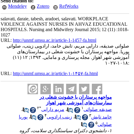
Send citation to:
Mendeley
Zotero
RefWorks
salavati, daraie, tabesh, aradoei, salavati. WORKPLACE
VIOLENCE AGAINST NURSES IN AHVAZ EDUCATIONAL
HOSPITALS. Nursing and Midwifery Journal 2015; 12 (11) :1018-
1027
URL:
http://unmf.umsu.ac.ir/article-1-1457-fa.html
صلواتی صدیقه، دارایی مریم، تابش حامد، ارادویی زینب، صلواتی
پوریا. مواجهه پرستاران با خشونت شغلی در بیمارستان‌های
آموزشی شهر اهواز. مجله پرستاری و مامایی. ۱۳۹۳; ۱۲ (۱۱)
:۱۰۱۸-۱۰۲۷
URL:
http://unmf.umsu.ac.ir/article-۱-۱۴۵۷-fa.html
مواجهه پرستاران با خشونت شغلی در
بیمارستان‌های آموزشی شهر اهواز
۲
*
۱
صدیقه صلواتی
،
مریم دارایی
،
۴
۳
حامد تابش
،
زینب ارادویی
،
پوریا
۵
صلواتی
۱- دانشجوی دکترای سیاستگذاری سلامت، گروه