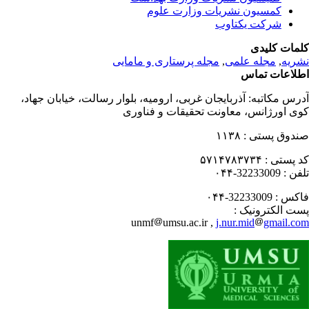
کمسیون نشریات وزارت علوم
شرکت یکتاوب
مات کلیدی
ریه
,
مجله علمی
,
مجله پرستاری و مامایی
لاعات تماس
رس مکاتبه:
آذربایجان غربی، ارومیه، بلوار رسالت، خیابان جهاد،
ی اورژانس، معاونت تحقیقات و فناوری
دوق پستی :
۱۱۳۸
 پستی :
۵۷۱۴۷۸۳۷۳۴
فن :
32233009-۰۴۴
کس :
32233009-۰۴۴
ت الکترونیک :
unmf
umsu.ac.ir ,
j.nur.mid
gmail.c