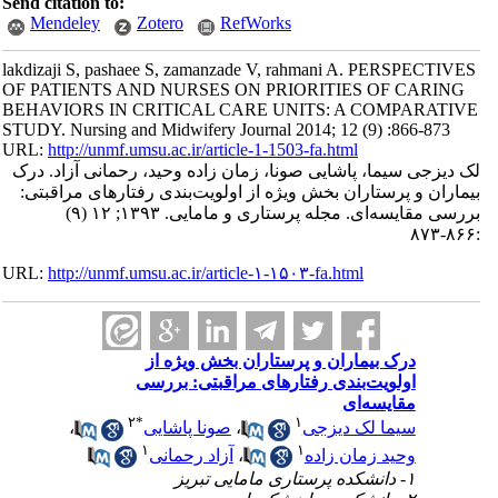
Send citation to:
Mendeley
Zotero
RefWorks
lakdizaji S, pashaee S, zamanzade V, rahmani A. PERSPECTIVES
OF PATIENTS AND NURSES ON PRIORITIES OF CARING
BEHAVIORS IN CRITICAL CARE UNITS: A COMPARATIVE
STUDY. Nursing and Midwifery Journal 2014; 12 (9) :866-873
URL:
http://unmf.umsu.ac.ir/article-1-1503-fa.html
لک دیزجی سیما، پاشایی صونا، زمان زاده وحید، رحمانی آزاد. درک
بیماران و پرستاران بخش ویژه از اولویت‌بندی رفتارهای مراقبتی:
بررسی مقایسه‌ای. مجله پرستاری و مامایی. ۱۳۹۳; ۱۲ (۹)
:۸۶۶-۸۷۳
URL:
http://unmf.umsu.ac.ir/article-۱-۱۵۰۳-fa.html
درک بیماران و پرستاران بخش ویژه از
اولویت‌بندی رفتارهای مراقبتی: بررسی
مقایسه‌ای
۲
*
۱
سیما لک دیزجی
،
صونا پاشایی
،
۱
۱
وحید زمان زاده
،
آزاد رحمانی
۱- دانشکده پرستاری مامایی تبریز