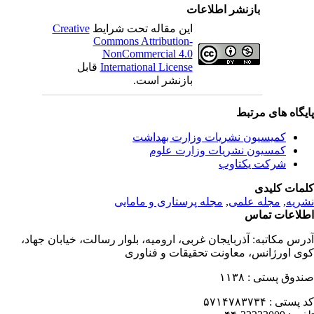
بازنشر اطلاعات
این مقاله تحت شرایط
Creative
Commons Attribution-
NonCommercial 4.0
International License
قابل
بازنشر است.
یگاه های مرتبط
کمیسیون نشریات وزارت بهداشت
کمسیون نشریات وزارت علوم
شرکت یکتاوب
مات کلیدی
ریه
,
مجله علمی
,
مجله پرستاری و مامایی
لاعات تماس
رس مکاتبه:
آذربایجان غربی، ارومیه، بلوار رسالت، خیابان جهاد،
ی اورژانس، معاونت تحقیقات و فناوری
دوق پستی :
۱۱۳۸
 پستی :
۵۷۱۴۷۸۳۷۳۴