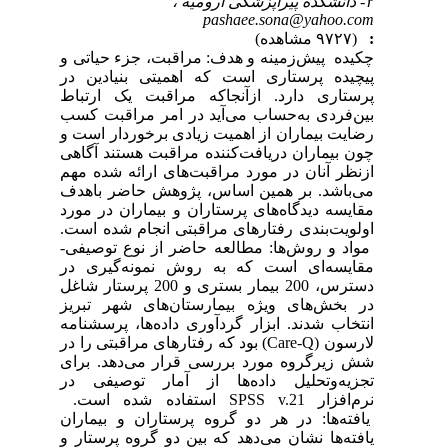
۲- دانشکده پیراپزشکی ارومیه ،
pashaee.sona@yahoo.com
:
(۹۷۲۷ مشاهده)
چکیده پیش‌زمینه و هدف: مراقبت، جزء حیاتی و
پیچیده پرستاری است که اهمیتی بنیادین در
پرستاری دارد. ازآنجاکه مراقبت یک ارتباط
بین‌فردی به‌حساب می‌آید در امر مراقبت کسب
رضایت بیماران از اهمیت زیادی برخوردار است و
چون بیماران دریافت‌کننده مراقبت هستند آگاهی
ازنظر آنان در مورد مراقبت‌های ارائه شده مهم
می‌باشد. بر همین اساس، پژوهش حاضر باهدف
مقایسه دیدگاه‌های پرستاران و بیماران در مورد
اولویت‌بندی رفتارهای مراقبتی انجام شده است.
مواد و روش‌ها: مطالعه حاضر از نوع توصیفی-
مقایسه‌ای است که به روش نمونه‌گیری در
دسترس، 200 بیمار بستری و 200 پرستار شاغل
در بخش‌های ویژه بیمارستان‌های شهر تبریز
انتخاب شدند. ابزار گردآوری داده‌ها، پرسشنامه
لارسون (Care-Q) بود که رفتارهای مراقبتی را در
شش زیرگروه مورد بررسی قرار می‌دهد. برای
تجزیه‌وتحلیل داده‌ها از آمار توصیفی در
نرم‌افزار SPSS v.21 استفاده شده است.
یافته‌ها: در هر دو گروه پرستاران و بیماران
یافته‌ها نشان می‌دهد که بین دو گروه پرستار و