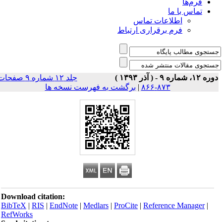
فرم‌ها
تماس با ما
اطلاعات تماس
فرم برقراری ارتباط
 ۱۲، شماره ۹ - ( آذر ۱۳۹۳ )
جلد ۱۲ شماره ۹ صفحات
۸۷۳-۸۶۶
|
برگشت به فهرست نسخه ها
Download citation:
BibTeX
|
RIS
|
EndNote
|
Medlars
|
ProCite
|
Reference Manager
|
RefWorks