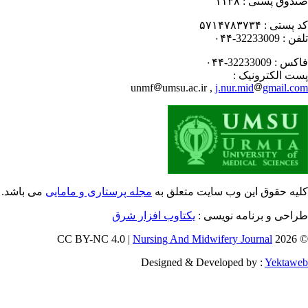
دوق پستی :
۱۱۳۸
 پستی :
۵۷۱۴۷۸۳۷۳۴
فن :
32233009-۰۴۴
کس :
32233009-۰۴۴
ت الکترونیک :
unmf
umsu.ac.ir ,
j.nur.mid
gmail.c
یه حقوق این وب سایت متعلق به
مجله پرستاری و مامایی
می باشد.
احی و برنامه نویسی :
یکتاوب افزار شرق
Nursing And Midwifery Journal
© 202
Designed & Developed by :
Yektaw