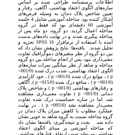
اطلاعات پرسشنامه طراحی شده بر اساس
سازه‌های الگوی اعتقاد بهداشتی، آگاهی، رفتار و
تعیین شاخص پلاک دندان به وسیله قرص‌های
آشکار کننده بود. مداخله آموزشی شامل 4 جلسه
آموزشی 60 دقیقه‌ای بود که فقط در گروه
مداخله اعمال گردید. دو گروه، دو ماه پس از
مداخله پیگیری شدند و در نهایت داده‌های بدست
آمده با استفاده از نرم‌افزار 16 SPSS تجزیه و
تحلیل شدند. یافته‌ها: نتایج پژوهش نشان داد که
بین دو گروه از نظر متغیرهای دموگرافیک تفاوت
معنی‌داری نبود. پس از انجام مداخله بین دو گروه
مداخله و شاهد از نظر میانگین نمرات سازه‌های
الگوی اعتقاد بهداشتی، شدت درک شده (001/0>
p ) ، موانع درک شده (001/0> p ) ، خود کارآمدی
(001/0> p ) ، منافع درک شده (015/0> p )، آگاهی
و رفتارهای بهداشتی (001/0> p ) و شاخص پلاک
دندانی (001/0> p ) تفاوت معنی‌داری مشاهده
شد. اما در سازه حساسیت درک شده تفاوت
معنی‌دار مشاهده نشد (095/0= p ) . در نهایت
عملکرد مطلوب با کاهش میزان پلاک دندان در
گروه مداخله نسبت به گروه شاهد به خوبی نشان
داده شد. بحث و نتیجه‌گیری: یافته‌ها نشان داد
که مداخله آموزشی بر مبنای الگوی اعتقاد
بهداشتی می‌تواند سبب ارتقاء رفتارهای بهداشتی