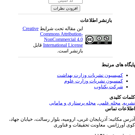
بازنشر اطلاعات
این مقاله تحت شرایط
Creative
Commons Attribution-
NonCommercial 4.0
International License
قابل
بازنشر است.
یگاه های مرتبط
کمیسیون نشریات وزارت بهداشت
کمسیون نشریات وزارت علوم
شرکت یکتاوب
مات کلیدی
ریه
,
مجله علمی
,
مجله پرستاری و مامایی
لاعات تماس
رس مکاتبه:
آذربایجان غربی، ارومیه، بلوار رسالت، خیابان جهاد،
ی اورژانس، معاونت تحقیقات و فناوری