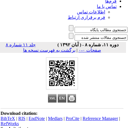
فرم‌ها
تماس با ما
اطلاعات تماس
فرم برقراری ارتباط
دوره ۱۱، شماره ۸ - ( آبان ۱۳۹۲ )
جلد ۱۱ شماره ۸
صفحات ۰-۰
|
برگشت به فهرست نسخه ها
Download citation:
BibTeX
|
RIS
|
EndNote
|
Medlars
|
ProCite
|
Reference Manager
|
RefWorks