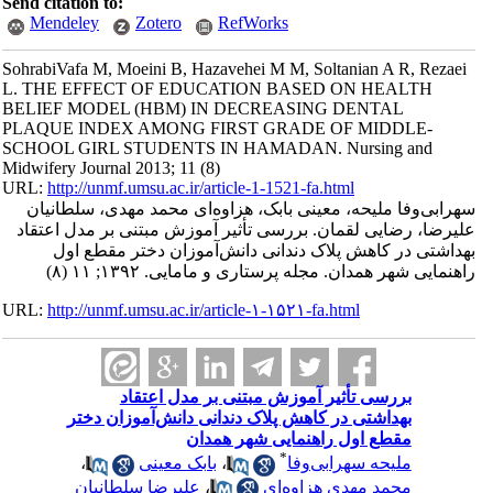
Send citation to:
Mendeley
Zotero
RefWorks
SohrabiVafa M, Moeini B, Hazavehei M M, Soltanian A R, Rezaei
L. THE EFFECT‌ OF EDUCATION BASED ON HEALTH
BELIEF MODEL (HBM) IN DECREASING DENTAL
PLAQUE INDEX AMONG FIRST GRADE OF MIDDLE-
SCHOOL GIRL STUDENTS IN HAMADAN. Nursing and
Midwifery Journal 2013; 11 (8)
URL:
http://unmf.umsu.ac.ir/article-1-1521-fa.html
سهرابی‌وفا ملیحه، معینی بابک، هزاوه‌ای محمد مهدی، سلطانیان
علیرضا، رضایی لقمان. بررسی تأثیر آموزش مبتنی بر مدل اعتقاد
بهداشتی در کاهش پلاک دندانی دانش‌آموزان دختر مقطع اول
راهنمایی شهر همدان. مجله پرستاری و مامایی. ۱۳۹۲; ۱۱ (۸)
URL:
http://unmf.umsu.ac.ir/article-۱-۱۵۲۱-fa.html
بررسی تأثیر آموزش مبتنی بر مدل اعتقاد
بهداشتی در کاهش پلاک دندانی دانش‌آموزان دختر
مقطع اول راهنمایی شهر همدان
*
ملیحه سهرابی‌وفا
،
بابک معینی
،
محمد مهدی هزاوه‌ای
،
علیرضا سلطانیان