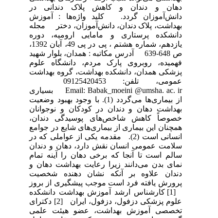
دهان و دندان و کاهش پلاک دندانی در
دانش‌آموزان گردد. کلید واژه‌ها : آموزش
بهداشت، پلاک دندان، دانش‌آموزان، دختر مجله
دانشکده پرستاری و مامایی ارومیه، دوره
یازدهم، شماره هشتم ، پی در پی 49، آبان 1392،
ص 648-639 آدرس مکاتبه : همدان، بلوار شهید
فهمیده، روبروی پارک مردم، دانشگاه علوم
پزشکی همدان، دانشکده بهداشت، گروه بهداشت
عمومی، تلفن: 09125420453
Email: Babak_moeini @umsha. ac. ir بسیاری
از بیماری‌ها می‌گردد (1). با وجود بهبود وضعیت
بهداشت دهان و دندان در کودکان و نوجوانان
خصوصاً کاهش شاخص‌های پوسیدگی دندان،
همچنان این بیماری از بیماری‌های شایع در جوامع
انسانی است (2). مقدمه یکی از عواملی که در
سلامت عمومی انسان نقش دارد، دهان و دندان
سالم است تا آنجا که برخی دهان را آینه تمام
نمای بدن می‌دانند زیرا رعایت بهداشت دهان و
دندان علاوه بر آنکه نشان دهنده شخصیت
پرورش یافته فرد است موجب پیشگیری از بروز
[1] کارشناس ارشد آموزش بهداشت دانشکده
علوم پزشکی دزفول، دزفول، ایران [2] دکترای
تخصصی آموزش بهداشت، عضو هیئت علمی