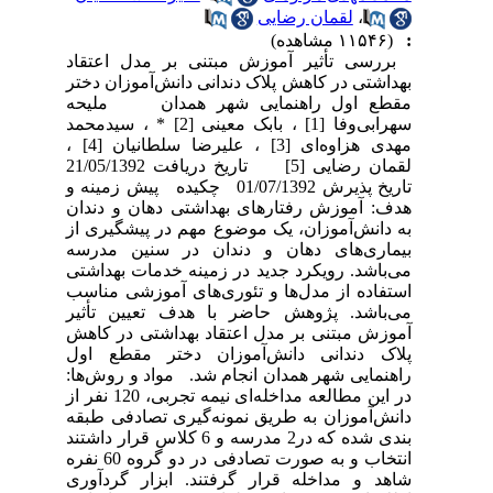
،
لقمان رضایی
:
(۱۱۵۴۶ مشاهده)
بررسی تأثیر آموزش مبتنی بر مدل اعتقاد
بهداشتی در کاهش پلاک دندانی دانش‌آموزان دختر
مقطع اول راهنمایی شهر همدان ملیحه
سهرابی‌وفا [1] ، بابک معینی [2] * ، سیدمحمد
مهدی هزاوه‌ای [3] ، علیرضا سلطانیان [4] ،
لقمان رضایی [5] تاریخ دریافت 21/05/1392
تاریخ پذیرش 01/07/1392 چکیده پیش زمینه و
هدف: آموزش رفتارهای بهداشتی دهان و دندان
به دانش‌آموزان، یک موضوع مهم در پیشگیری از
بیماری‌های دهان و دندان در سنین مدرسه
می‌باشد. رویکرد جدید در زمینه خدمات بهداشتی
استفاده از مدل‌ها و تئوری‌های آموزشی مناسب
می‌باشد. پژوهش حاضر با هدف تعیین تأثیر
آموزش مبتنی بر مدل اعتقاد بهداشتی در کاهش
پلاک دندانی دانش‌آموزان دختر مقطع اول
راهنمایی شهر همدان انجام شد. مواد و روش‌ها:
در این مطالعه مداخله‌ای نیمه تجربی، 120 نفر از
دانش‌آموزان به طریق نمونه‌گیری تصادفی طبقه
بندی شده که در2 مدرسه و 6 کلاس قرار داشتند
انتخاب و به صورت تصادفی در دو گروه 60 نفره
شاهد و مداخله قرار گرفتند. ابزار گردآوری