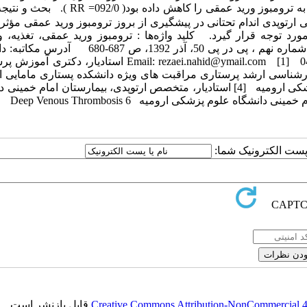
آماری بود (05/0 P ＜ ). به عبارت دیگر مداخلات انجام یافته خطر ابتلا به ترومبوز ورید عمقی را کاهش
ارتوپدی اندام تحتانی در پیشگیری از بروز ترومبوز ورید عمقی مؤثر 
مورد توجه قرار گیرد. کلید واژه‌ها : ترومبوز ورید عمقی، تغذیه،
پیشگیری مجله دانشکده پرستاری و مامایی ارومیه، دوره یازدهم، شماره نهم ، پی در پی 50، آذر 1392
پرستاری و مامایی دانشگاه علوم پزشکی ارومیه، تلفن: 2754961-0441 Email: rezaei.nahid@ymail.com [1] استادی
ده پرستاری مامایی ارومیه [2] دانشجوی کارشناسی ارشد پرستاری مراقبت های ویژه دانشکده پستاری مامای
نویسنده مسئول) [3] استادیار، دکتری آمار زیستی، دانشگاه علوم پزشکی ارومیه [4] استادیار، متخصص ارتوپدی، بیمارستان امام
ا پست الکترونیک شما:
Creative Commons Attribution-NonCommercial 4.0
قابل بازنشر است.