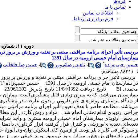
فرم‌ها
تماس با ما
اطلاعات تماس
فرم برقراری ارتباط
دوره ۱۱، شماره ۹ - ( آذر ۱۳۹۲ )
بررسی تأثیر اجرای برنامه مراقبتی مبتنی بر تغذیه و ورزش بر بروز تر
بیمارستان امام خمینی ارومیه در سال 1391
*
حسین حبیب‌زاده
،
ناهید رضائی‌پور
،
حمیدرضا خلخالی
:
(۸۸۳۱ مشاهده)
بررسی تأثیر اجرای برنامه مراقبتی مبتنی بر تغذیه و ورزش بر بروز 
محمد
بیمارستان می‌باشد، که به میزان زیادی قابل پیشگیری است. بیماران تح
از دیدگاه پرستاری روش‌های غیر دارویی و بدون عارضه در پیشگیری ا
می‌باشند. مطالعه حاضر با هدف تعیین تأثیر اجرای برنامه مراقبتی مب
جراحی ارتوپدی اندام تحتانی انجام شد . مواد و روش کار: در این مطا
در بخش ارتوپدی بیمارستان امام خمینی ارومیه بستری و واجد شرایط
تغذیه‌ای، تغذیه‌ای/ورزشی و کنترل قرار گرفتند. ابزار گردآوری داده‌ه
و سونوگرافی کالر داپلر بودند. از آزمون کای اسکوئر، وان-وی آنووا،
اساس یافته‌های پژوهش، میزان بروز ترومبوز ورید عمقی پس از مداخ