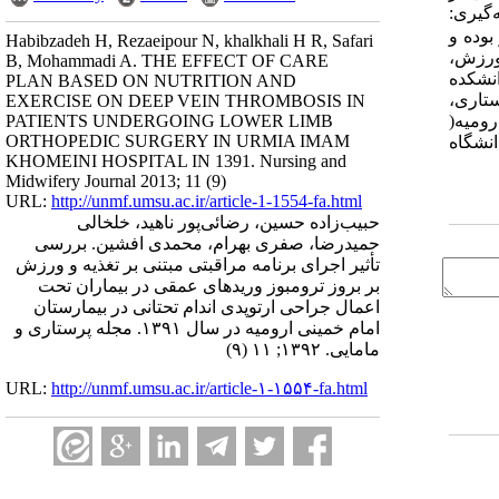
 داده بود( 092/0= RR ). بحث و نتیجه‌گیری:
بوده و
Habibzadeh H, Rezaeipour N, khalkhali H R, Safari
 ورزش،
B, Mohammadi A. THE EFFECT OF CARE
، ص 687-680 آدرس مکاتبه: دانشکده
PLAN BASED ON NUTRITION AND
ار، دکتری آموزش پرستاری،
EXERCISE ON DEEP VEIN THROMBOSIS IN
ی ارومیه(
PATIENTS UNDERGOING LOWER LIMB
ORTHOPEDIC SURGERY IN URMIA IMAM
 خمینی دانشگاه
KHOMEINI HOSPITAL IN 1391. Nursing and
Midwifery Journal 2013; 11 (9)
URL:
http://unmf.umsu.ac.ir/article-1-1554-fa.html
حبیب‌زاده حسین، رضائی‌پور ناهید، خلخالی
حمیدرضا، صفری بهرام، محمدی افشین. بررسی
تأثیر اجرای برنامه مراقبتی مبتنی بر تغذیه و ورزش
بر بروز ترومبوز وریدهای عمقی در بیماران تحت
اعمال جراحی ارتوپدی اندام تحتانی در بیمارستان
امام خمینی ارومیه در سال ۱۳۹۱. مجله پرستاری و
مامایی. ۱۳۹۲; ۱۱ (۹)
URL:
http://unmf.umsu.ac.ir/article-۱-۱۵۵۴-fa.html