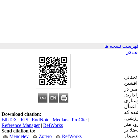
فهرست نسخه ها
نی در
تحتانی
 1391 حسین حبیب‌زاده [1] ، ناهید رضائی‌پور [2] * ، حمیدرضا خلخالی [3] ، میربهرام صفری [4] ، افشین
گ و میر در
دارند.
رستاری
 اعمال
شده که
Download citation:
رزشی،
BibTeX
|
RIS
|
EndNote
|
Medlars
|
ProCite
|
و، متر
Reference Manager
|
RefWorks
ها: بر
Send citation to:
ی‌دار
Mendeley
Zotero
RefWorks