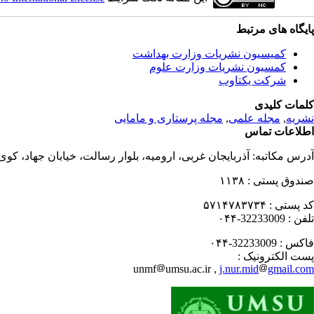
پایگاه های مرتبط
کمیسیون نشریات وزارت بهداشت
کمسیون نشریات وزارت علوم
شرکت یکتاوب
کلمات کلیدی
نشریه
,
مجله علمی
,
مجله پرستاری و مامایی
اطلاعات تماس
آدرس مکاتبه:
آذربایجان غربی، ارومیه، بلوار رسالت، خیابان جهاد، کو
صندوق پستی :
۱۱۳۸
کد پستی :
۵۷۱۴۷۸۳۷۳۴
تلفن :
32233009-۰۴۴
فاکس :
32233009-۰۴۴
پست الکترونیک :
unmf
umsu.ac.ir ,
j.nur.mid
gmail.com