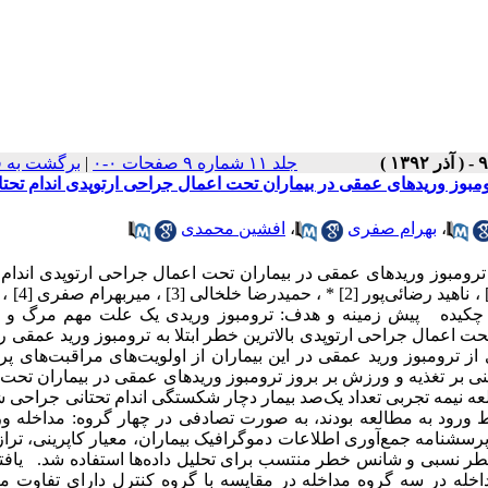
جلد ۱۱ شماره ۹ صفحات ۰-۰
|
برگشت به 
ومبوز وریدهای عمقی در بیماران تحت اعمال جراحی ارتوپدی اندام تحتا
،
بهرام صفری
،
افشین محمدی
ترومبوز وریدهای عمقی در بیماران تحت اعمال جراحی ارتوپدی اندام 
در بیمارستان امام خمینی ارومیه در سال
ی [5] تاریخ دریافت 11/04/1392 تاریخ پذیرش 23/06/1392 چکیده پیش زمینه و هدف: ترومبوز وریدی یک علت مهم مر
ت اعمال جراحی ارتوپدی بالاترین خطر ابتلا به ترومبوز ورید عمقی را 
ز ترومبوز ورید عمقی در این بیماران از اولویت‌های مراقبت‌های پ
تنی بر تغذیه و ورزش بر بروز ترومبوز وریدهای عمقی در بیماران تحت
لعه نیمه تجربی تعداد یک‌صد بیمار دچار شکستگی اندام تحتانی جراحی 
 ورود به مطالعه بودند، به صورت تصادفی در چهار گروه: مداخله و
ا پرسشنامه جمع‌آوری اطلاعات دموگرافیک بیماران، معیار کاپرینی، تراز
 خطر نسبی و شانس خطر منتسب برای تحلیل داده‌ها استفاده شد. یافته‌
له در سه گروه مداخله در مقایسه با گروه کنترل دارای تفاوت معن