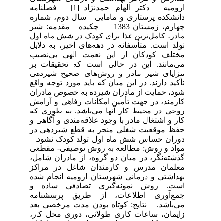
ارومیه دکتر الهام احمدنژاد [1] فصلنامه
دانشکده پرستاری و مامایی سال دوم، شماره
چهارم، زمستان 1383 چکیده مقدمه: شیر
مادر، کامل‌ترین غذا برای کودک در شش ماه اول
تولد است. متأسفانه در دهه‌های اخیر، به دلایل
مختلف کودکان از این نعمت الهی بی‌نصیب
می‌مانند. این در حالی است که تحقیقات بر
مزایای شیر مادر و روش‌های صحیح شیردهی
تأکید دارند. در این میان که باید مورد توجه واقع
شود، حمایت از مادران شیرده به خصوص مادران
کارمند، در جهت تأمین امکانات رفاهی و آرامش
روحی در محیط کار آنها می‌باشد. به طوری که
کار و اشتغال مادر با وجود علاقه‌مندی و آگاهی و
حفظ موقعیت شغلی منجر به قطع شیردهی در
دوران حساس شش ماه اول تولد کودک نشود.
مواد و روش: مطالعه به روش توصیفی- مقطعی
گذشته‌نگر، در میان دو گروه، از مادران شامل،
معلمان مدرس و کارمندان شاغل در مراکز
بهداشتی و درمانی شهرستان ارومیه انجام شده
است. روش نمونه‌گیری تصادفی ساده و
جمع‌آوری اطلاعات، از طریق پرسشنامه
می‌باشد. نتایج: کوتاه بودن مدت مرخصی بعد
زایمان، ساعات کاری طولانی، دوری محل کار،