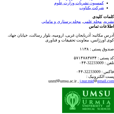
کمسیون نشریات وزارت علوم
شرکت یکتاوب
مات کلیدی
ریه
,
مجله علمی
,
مجله پرستاری و مامایی
لاعات تماس
رس مکاتبه:
آذربایجان غربی، ارومیه، بلوار رسالت، خیابان جهاد،
ی اورژانس، معاونت تحقیقات و فناوری
دوق پستی :
۱۱۳۸
 پستی :
۵۷۱۴۷۸۳۷۳۴
فن :
32233009-۰۴۴
کس :
32233009-۰۴۴
ت الکترونیک :
unmf
umsu.ac.ir ,
j.nur.mid
gmail.c