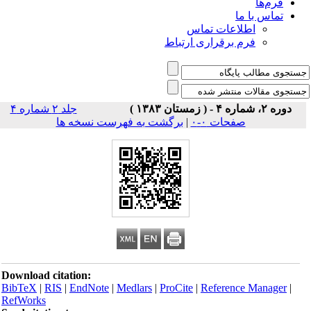
فرم‌ها
تماس با ما
اطلاعات تماس
فرم برقراری ارتباط
دوره ۲، شماره ۴ - ( زمستان ۱۳۸۳ )
جلد ۲ شماره ۴
صفحات ۰-۰
|
برگشت به فهرست نسخه ها
Download citation:
BibTeX
|
RIS
|
EndNote
|
Medlars
|
ProCite
|
Reference Manager
|
RefWorks