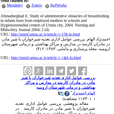
Send citation to:
Mendeley
Zotero
RefWorks
Ahmadneghad E. Study of administrative obstacles of breastfeeding
in infants born from employed mothers in schools and
Hygienoremedial centers of Urmia city, 2004. Nursing and
Midwifery Journal 2004; 2 (4)
URL:
http://unmf.umsu.ac.ir/article-1-158-fa.html
احمدنژاد الهام. بررسی عوامل اداری تغذیه شیرخواران با شیر مادر،
در مادران کارمند در مدارس و مراکز بهداشتی و درمانی شهرستان
ارومیه. مجله پرستاری و مامایی. ۱۳۸۳; ۲ (۴)
URL:
http://unmf.umsu.ac.ir/article-۱-۱۵۸-fa.html
بررسی عوامل اداری تغذیه شیرخواران با شیر
مادر، در مادران کارمند در مدارس و مراکز
بهداشتی و درمانی شهرستان ارومیه
*
الهام احمدنژاد
:
(۱۱۷۳۰ مشاهده)
مقاله پژوهشی بررسی عوامل اداری تغذیه
شیرخواران با شیر مادر، در مادران کارمند در
مدارس و مراکز بهداشتی و درمانی شهرستان