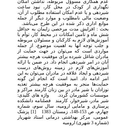
عدم همکاری مسوؤل مربوطه، نداشتن امکان
نگهداری از کودک در محل کار، نبود ساعت
شیردهی و یا عدم امکان استفاده مطلوب از آن،
وضعیت مالی نامطلوب و موارد دیگر از جمله
موانع اداری ذکر شده در این طرح می‌باشد.
بحث : افزایش مدت مرخصی زایمان به حداقل
شش ماه و تأمین امکانات در محیط کار، توأم با
آموزش‌های لازم به کارکنان و مسئولان مربوطه
و جلب توجه آنها به اهمیت موضوع، از جمله
مواردی است که می‌توان در جهت حمایت از
مادران شاغل شیرده برای موفقیت هرچه بیشتر
آنان در امر شیردهی انجام داد. در ضمن با ارائه
آموزش‌های لازم در زمینه روش‌های درست
شیردهی و ایجاد علاقه در مادران می‌توان به این
امر ادامه داد. امید است که انجام این گونه
حمایت‌ها منجر به موفقیت هرچه بیشتر تغذیه
نوزادان با شیر مادر در بین زنان کارمند مراکز و
موسسات کشورمان گردد. واژه های کلیدی:
شیر مادر، شیرخوار، کارمند فصلنامه دانشکده
پرستاری و مامایی ارومیه، سال سوم، شماره
چهارم، ص 153-148، زمستان 1383 [1] پزشک
عمومی، مرکز بهداشتی درمانی استاد شهریار
(شماره 3 شهری) ارومیه