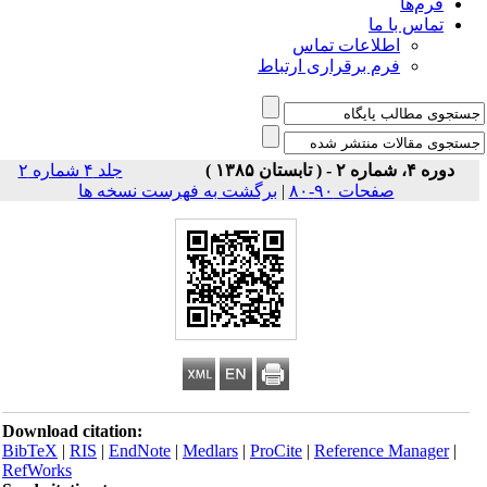
فرم‌ها
تماس با ما
اطلاعات تماس
فرم برقراری ارتباط
دوره ۴، شماره ۲ - ( تابستان ۱۳۸۵ )
جلد ۴ شماره ۲
صفحات ۹۰-۸۰
|
برگشت به فهرست نسخه ها
Download citation:
BibTeX
|
RIS
|
EndNote
|
Medlars
|
ProCite
|
Reference Manager
|
RefWorks