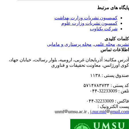
یگاه های مرتبط
کمیسیون نشریات وزارت بهداشت
کمسیون نشریات وزارت علوم
شرکت یکتاوب
مات کلیدی
ریه
,
مجله علمی
,
مجله پرستاری و مامایی
لاعات تماس
رس مکاتبه:
آذربایجان غربی، ارومیه، بلوار رسالت، خیابان جهاد،
ی اورژانس، معاونت تحقیقات و فناوری
دوق پستی :
۱۱۳۸
 پستی :
۵۷۱۴۷۸۳۷۳۴
فن :
32233009-۰۴۴
کس :
32233009-۰۴۴
ت الکترونیک :
unmf
umsu.ac.ir ,
j.nur.mid
gmail.c