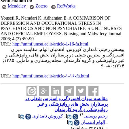
Send citation to:
Mendeley
Zotero
RefWorks
Yousefi R, Namdari K, Adhamian E. A COMPARISON OF
DEPRESSION AND OCCUPATIONAL STRESS IN
PSYCHIATRICS AND NON PSYCHIATRICS UNIT NURSES
AND OFFICIAL EMPLOYEES. Nursing and Midwifery Journal
2006; 4 (2) :80-90
URL:
http://unmf.umsu.ac.ir/article-1-16-fa.html
یوسفی رحیم، نامداری کوروش، ادهمیان الهام. مقایسه میزان
افسردگی و استرس شغلی در پرستاران بخش های روانپزشکی و
غیر روانپزشکی و گروه کارمندان. مجله پرستاری و مامایی. ۱۳۸۵;
۴ (۲) :۸۰-۹۰
URL:
http://unmf.umsu.ac.ir/article-۱-۱۶-fa.html
مقایسه میزان افسردگی و استرس شغلی در
پرستاران بخش های روانپزشکی و غیر
روانپزشکی و گروه کارمندان
۱
*
رحیم یوسفی
،
کوروش نامداری
،
الهام ادهمیان
:
(۳۲۳۱۹ مشاهده)