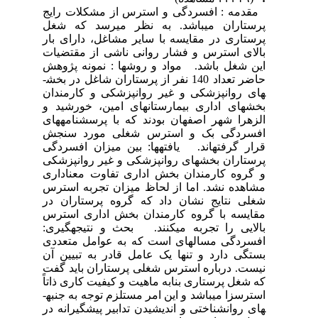
مقدمه : افسردگی و استرس از مشکلات رایج
پرستاران می­باشد. به نظر می­رسد که شغل
پرستاری در مقایسه با سایر مشاغل، دارای بار
بالای استرس و فشار روانی ناشی از مقتضیات
این شغل باشد. مواد و روش­ها : نمونه پژوهش
حاضر تعداد 140 نفر از پرستاران شاغل در بخش­
های روانپزشکی و غیر روانپزشکی و کارمندان
بخش­های اداری بیمارستان­های امین، خورشید و
الزهرا شهر اصفهان بودند که با پرسشنامه­های
افسردگی بک و استرس شغلی مورد سنجش
قرار گرفته­اند. یافته­ها: بین میزان افسردگی
پرستاران بخش­های روانپزشکی و غیر روانپزشکی
و گروه کارمندان بخش اداری تفاوت معناداری
مشاهده نشد. اما از لحاظ میزان تجربه استرس
شغلی نتایج نشان داد که گروه پرستاران در
مقایسه با گروه کارمندان بخش اداری استرس
بالایی را تجربه می­کنند. بحث و نتیجه­گیری:
افسردگی مساله­ای است که به عوامل متعددی
بستگی دارد و تنها یک عامل قادر به تبیین آن
نیست. درباره استرس شغلی پرستاران باید گفت
که شغل پرستاری بنابه ماهیت و کیفیت کاری ذاتاً
استرس­زا می­باشد و این امر مستلزم توجه به جنبه­
های روانشناختی و اندیشیدن تدابیر پیشگیرانه در