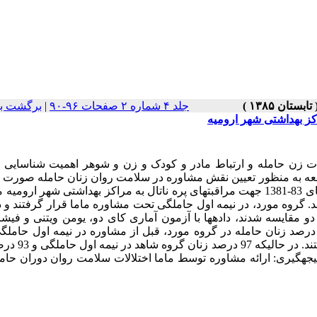
جلد ۴ شماره ۲ صفحات ۹۶-۹۰
|
برگشت به
کز بهداشتی شهر ارومیه
ات زن حامله و ارتباط مادر و کودک و زن و شوهر اهمیت شناسایی ر
لعه به منظور تعیین نقش مشاوره در سلامت روان زنان حامله صورت 
مواد و روش­ها: در این مطالعه نیمه تجربی، 200 زن حامله که در سال­های 83-1381 جهت مراقبت­های پره ناتال به مراکز بهداشتی شهر
ی منظم به دو گروه 100 نفری تقسیم شدند. گروه مورد، در نیمه اول حاملگی تحت مشاوره ماما قرار گرفتند 
مقایسه شدند، داده­ها با آزمون آماری کای دو، یومن ویتنی و فیشر 
درصد آنان بعد از مشاوره در نیمه دوم حاملگی در حد 
 در حد معمول قرار داشتند (004/0= p ). بحث و نتیجه­گیری: ارائه مشاوره توسط ماما اختلالات سلامت روان دوران