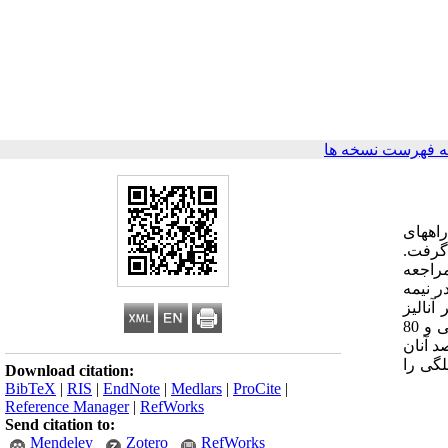
 فهرست نسخه ها
اه­های
گرفت.
 ارومیه مراجعه
و در نیمه
آنالیز
شدند. یافته­ها: در رابطه با سلامت عمومی نتایج بیانگر آن بود که 81 درصد زنان حامله در گروه مورد، قبل از مشاوره در نیمه اول حاملگی و 80
معمول قرار داشتند. در حالیکه 97 درصد زنان گروه شاهد در نیمه اول حاملگی و 93 درصد آنان
 حاملگی را
Download citation:
BibTeX
|
RIS
|
EndNote
|
Medlars
|
ProCite
|
Reference Manager
|
RefWorks
Send citation to:
Mendeley
Zotero
RefWorks