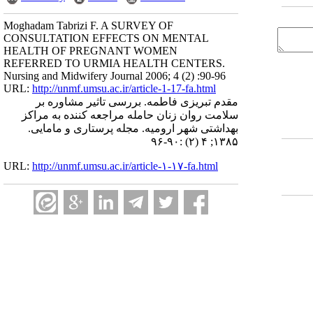
Moghadam Tabrizi F. A SURVEY OF
CONSULTATION EFFECTS ON MENTAL
HEALTH OF PREGNANT WOMEN
REFERRED TO URMIA HEALTH CENTERS.
Nursing and Midwifery Journal 2006; 4 (2) :90-96
URL:
http://unmf.umsu.ac.ir/article-1-17-fa.html
مقدم تبریزی فاطمه. بررسی تاثیر مشاوره بر
سلامت روان زنان حامله مراجعه کننده به مراکز
بهداشتی شهر ارومیه. مجله پرستاری و مامایی.
۱۳۸۵; ۴ (۲) :۹۰-۹۶
URL:
http://unmf.umsu.ac.ir/article-۱-۱۷-fa.html