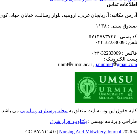
اطلاعات تماس
آدرس مکاتبه:
آذربایجان غربی، ارومیه، بلوار رسالت، خیابان جهاد، کو
صندوق پستی :
۱۱۳۸
کد پستی :
۵۷۱۴۷۸۳۷۳۴
تلفن :
32233009-۰۴۴
فاکس :
32233009-۰۴۴
پست الکترونیک :
unmf
umsu.ac.ir ,
j.nur.mid
gmail.com
کلیه حقوق این وب سایت متعلق به
مجله پرستاری و مامایی
می باشد.
طراحی و برنامه نویسی :
یکتاوب افزار شرق
Nursing And Midwifery Journal
© 2026 CC BY-NC 4.0 |