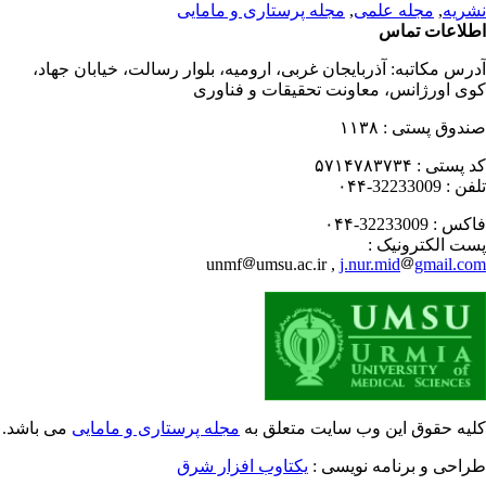
ریه
,
مجله علمی
,
مجله پرستاری و مامایی
لاعات تماس
رس مکاتبه:
آذربایجان غربی، ارومیه، بلوار رسالت، خیابان جهاد،
ی اورژانس، معاونت تحقیقات و فناوری
دوق پستی :
۱۱۳۸
 پستی :
۵۷۱۴۷۸۳۷۳۴
فن :
32233009-۰۴۴
کس :
32233009-۰۴۴
ت الکترونیک :
unmf
umsu.ac.ir ,
j.nur.mid
gmail.c
یه حقوق این وب سایت متعلق به
مجله پرستاری و مامایی
می باشد.
احی و برنامه نویسی :
یکتاوب افزار شرق