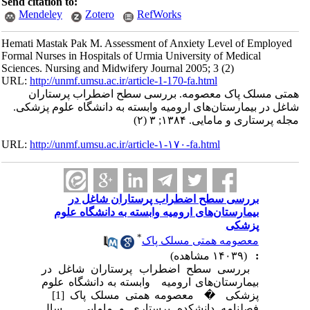
Send citation to:
Mendeley
Zotero
RefWorks
Hemati Mastak Pak M. Assessment of Anxiety Level of Employed
Formal Nurses in Hospitals of Urmia University of Medical
Sciences. Nursing and Midwifery Journal 2005; 3 (2)
URL:
http://unmf.umsu.ac.ir/article-1-170-fa.html
همتی مسلک پاک معصومه. بررسی سطح اضطراب پرستاران
شاغل در بیمارستان‌های ارومیه وابسته به دانشگاه علوم پزشکی.
مجله پرستاری و مامایی. ۱۳۸۴; ۳ (۲)
URL:
http://unmf.umsu.ac.ir/article-۱-۱۷۰-fa.html
بررسی سطح اضطراب پرستاران شاغل در
بیمارستان‌های ارومیه وابسته به دانشگاه علوم
پزشکی
*
معصومه همتی مسلک پاک
:
(۱۴۰۳۹ مشاهده)
بررسی سطح اضطراب پرستاران شاغل در
بیمارستان‌های ارومیه وابسته به دانشگاه علوم
پزشکی � معصومه همتی مسلک پاک [1]
فصلنامه دانشکده پرستاری و مامایی سال