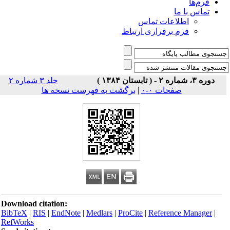
فرم‌ها
تماس با ما
اطلاعات تماس
فرم برقراری ارتباط
دوره ۳، شماره ۲ - ( تابستان ۱۳۸۴ )
جلد ۳ شماره ۲
صفحات ۰-۰
|
برگشت به فهرست نسخه ها
Download citation:
BibTeX
|
RIS
|
EndNote
|
Medlars
|
ProCite
|
Reference Manager
|
RefWorks