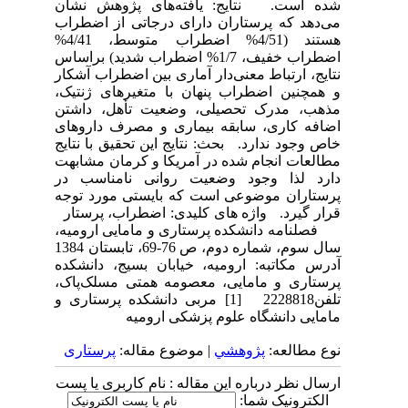
شده است. نتایج: یافته‌های پژوهش نشان
می‌دهد که پرستاران دارای درجاتی از اضطراب
هستند (4/51% اضطراب متوسط، 4/41%
اضطراب خفیف، 1/7% اضطراب شدید) براساس
نتایج، ارتباط معنی‌دار آماری بین اضطراب آشکار
و همچنین اضطراب پنهان با متغیرهای ژنتیک،
مذهب، مدرک تحصیلی، وضعیت تأهل، داشتن
اضافه کاری، سابقه بیماری و مصرف داروهای
خاص وجود ندارد. بحث: نتایج این تحقیق با نتایج
مطالعات انجام شده در آمریکا و کرمان مشابهت
دارد لذا وجود وضعیت روانی نامناسب در
پرستاران موضوعی است که بایستی مورد توجه
قرار گیرد. واژه های کلیدی: اضطراب، پرستار
فصلنامه دانشکده پرستاری و مامایی ارومیه،
سال سوم، شماره دوم، ص 76-69، تابستان 1384
آدرس مکاتبه: ارومیه، خیابان بسیج، دانشکده
پرستاری و مامایی، معصومه همتی مسلک‌پاک،
تلفن2228818 [1] مربی دانشکده پرستاری و
مامایی دانشگاه علوم پزشکی ارومیه
نوع مطالعه:
پژوهشي
| موضوع مقاله:
پرستاری
ارسال نظر درباره این مقاله : نام کاربری یا پست
الکترونیک شما: