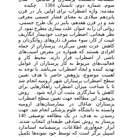
سوم، شماره دوم، تابستان 1384 چکیده
مقدمه: واژه اضطراب برای اولین بار در قرن
پانزدهم میلادی به معنای فشار جسمی معرفی
شد و در قرن هفدهم، بانبر در یک طرح جسمی،
روانی آن را به عنوان علت بیماری مطرح نمود. از
نظر هیجانی، اضطراب موجب خودبیمار انگاریف
غیبت از کار، سوء مصرف داروهای روانگردان و
کاهش عزت نفس می‌گردد. پرستاران از جمله
افرادی هستند که همواره در معرض آسیب‌های
ناشی از اضطراب قرار دارند. محیط کار و
فعالیت‌های مربوط به کار پرستاران از عوامل
تهدید کننده و ایجاد اضطراب می‌باشد. با توجه به
اهمیت موضوع، پژوهش حاضر با هدف تعیین
سطح اضطراب پرستاران شهر ارومیه انجام شد
تا با شناخت میزان اضطراب راهکارهایی برای
کاهش یا سازگاری مثبت آن ارایه شود. روش
پژوهش: این مطالعه جهت تعیین سطح اضطراب
پرستاران شاغال در بیمارستان‌های ارومیه
وابسته به دانشگاه علوم پزشکی انجام شد. جهت
رسیدن به هدف، در یک مطالعه توصیفی 140
پرستار به روش تصادفی طبقه‌ای انتخاب شدند.
ابزار جمع‌آوری اطلاعات، پرسشنامه استاندارد
اسپیل برگر است که توسط خود نمونه‌ها تکمیل