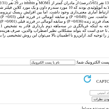
از واحدهای موردپژوهش بیشتر از MOM2 بود. 11 مورد از جنین‌ها، مبتلا به آنوپلوئیدی بودند که 10 مورد سندرم داون و یک مورد ک
NTD با نتایج آمنیوس
غربالگری در سه‌م
ری تا حدی است که بتواند مشکلاتی نظیر اضطراب والدین، صرف هزینه‌ها
 توجیه کند. ازاین‌رو با اطمینان بالا می‌توان این روش تشخیصی را به
ا پست الکترونیک شما:
به نویسنده مسئول