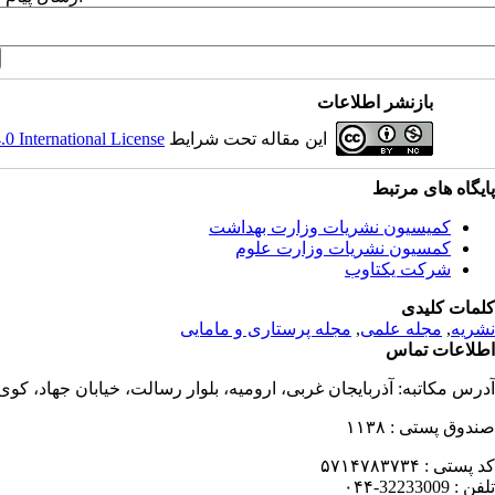
بازنشر اطلاعات
این مقاله تحت شرایط
 International License
پایگاه های مرتبط
کمیسیون نشریات وزارت بهداشت
کمسیون نشریات وزارت علوم
شرکت یکتاوب
کلمات کلیدی
نشریه
,
مجله علمی
,
مجله پرستاری و مامایی
اطلاعات تماس
آدرس مکاتبه:
آذربایجان غربی، ارومیه، بلوار رسالت، خیابان جهاد، کو
صندوق پستی :
۱۱۳۸
کد پستی :
۵۷۱۴۷۸۳۷۳۴
تلفن :
32233009-۰۴۴