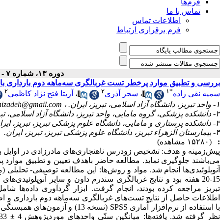
فرم‌ها
تماس با ما
اطلاعات تماس
فرم برقراری ارتباط
دوره ۱۳، شماره ۷ - ( مهر ۱۳۹۴ )
بررسی و تطبیق موارد پرخطر تست غربالگری سه‌ماهه دوم بارداری با نتا
۲
۲
۱
*
سمیه نقی زاده
،
سحر آذری
،
آزیتا فتح نژاد کاظمی
۱- واحد تبریز، دانشگاه آزاد اسلامی، تبریز، ایران. ،
hizadeh@gmail.com
۲- دانشکده پزشکی، گروه مامایی، واحد تبریز، دانشگاه آزاد اسلامی، تبریز، ایران.
۳- دانشکده پرستاری و مامایی، دانشگاه علوم پزشکی تبریز، تبریز، ایران.
۴- بیمارستان الزهراء تبریز، دانشگاه علوم پزشکی تبریز، تبریز، ایران.
:
(۱۵۲۸۰ مشاهده)
پیش‌زمینه و هدف: تشخیص زودرس ناهنجاری‌های مادرزادی در اوایل باردا
می‌باشند جلوگیری نماید. مطالعه حاضر باهدف تعیین و تطبیق موارد 
15-20 هفته بود و نتایج غربالگری سندرم داون و سایر آنوپلوئیدی‌
تبریز مراجعه کرده بودند، انجام گرفت. ابزار گردآوری داده‌ها 
اطلاعات حاصل از نتایج تست‌های غربالگری سه‌ماهه دوم بارداری و اطلا