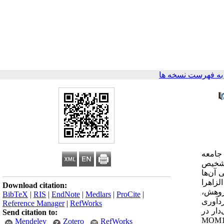
ه فهرست نسخه ها
 جامعه
 تشخیص
اری که سن حاملگی آن‌ها
لزاهرا
Download citation:
ژوهش،
BibTeX
|
RIS
|
EndNote
|
Medlars
|
ProCite
|
ردآوری
Reference Manager
|
RefWorks
 همبستگی، تست تی و ANOVA مورد تجزیه‌وتحلیل قرار گرفت و 05/p&le0 معنی‌دار در
Send citation to:
9 سال بود. AFP در 139 نفر (5/68درصد) از مادران کمتر از MOM1، Free
Mendeley
Zotero
RefWorks