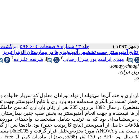
جلد ۱۳ شماره ۷ صفحات ۶۰۴-۵۹۶
|
برگشت ب
یج آمنیوسنتز جهت تشخیص آنوپلوئیدی‌ها در بیمارستان الزهرا تبریز
۴
۳
،
مهدی ابراهیم پور میرزا رضایی
،
شریفه علیزاده
somayyehnag
ری و ختم آن‌ها می‌تواند از تولد نوزادان معلول که سربار خانواده و
پرخطر تست غربالگری سه‌ماهه دوم بارداری با نتایج آمنیوسنتز جهت
آنوپلوئیدی‌ها انجام شد. مواد و روش‌ها: این مطالعه توصیفی- تحلیلی (مقطعی) در سال 1392 بر روی 205 نفر از زنان بارد
های آن‌ها قیدشده و جهت انجام آمنیوسنتز به بخش طب جنین بیمارستان ا
شامل پرسشنامه‌ای بود که به ترتیب شامل مشخصات واحدهای موردپ
عات حاصل از آمنیوسنتز (نتایج کاریوتیپ جنین) بود. داده‌ها پس از گ
با استفاده از نرم‌افزار آماری SPSS (نسخه 13) و آزمون‌های
نظر گرفته شد. یافته‌ها: میانگین سنّی واحدهای موردپژوهش 4 ± /33