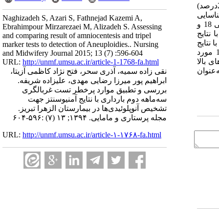
&betahcg در 68 نفر (4/33درصد) از مادران بیشتر از MOM2، UE3 در 133 نفر (5/65درصد) از مادران کمتر از MOM1 و inhibin در 29 نفر (2/31درصد)
لاین فیلتر شناسایی
Naghizadeh S, Azari S, Fathnejad Kazemi A,
گردید. بین افزایش ریسک سندرم داون و نتایج آمنیوسنتز (0001/P=0) ارتباط آماری معنی‌داری وجود داشت. اما بین افزایش ریسک تریزومی 18 و
Ebrahimpour Mirzarezaei M, Alizadeh S. Assessing
نتز با 05/P&ge0 ارتباط آماری معنی‌داری وجود نداشت. سن (049/P =0) و سابقه آنومالی در فرزند قبلی (03/P =0) با نتایج
and comparing result of amniocentesis and tripel
اهه دوم و سن (03/P =0)، تعداد زایمان (047/P =0) و تعداد فرزند زنده (036/P =0) و سابقه آنومالی در فرزند قبلی (001/P =0) با نتایج
marker tests to detection of Aneuploidies.. Nursing
آمنیوسنتز ارتباط آماری معنی‌داری داشتند. بحث و نتیجه‌گیری: با توجه به اینکه غربالگری در سه‌ماهه دوم بارداری قادر به تشخیص 11 مورد
and Midwifery Journal 2015; 13 (7) :596-604
ی بالا
URL:
http://unmf.umsu.ac.ir/article-1-1768-fa.html
‌عنوان
نقی زاده سمیه، آذری سحر، فتح نژاد کاظمی آزیتا،
ابراهیم پور میرزا رضایی مهدی، علیزاده شریفه.
بررسی و تطبیق موارد پرخطر تست غربالگری
سه‌ماهه دوم بارداری با نتایج آمنیوسنتز جهت
تشخیص آنوپلوئیدی‌ها در بیمارستان الزهرا تبریز.
مجله پرستاری و مامایی. ۱۳۹۴; ۱۳ (۷) :۵۹۶-۶۰۴
URL:
http://unmf.umsu.ac.ir/article-۱-۱۷۶۸-fa.html