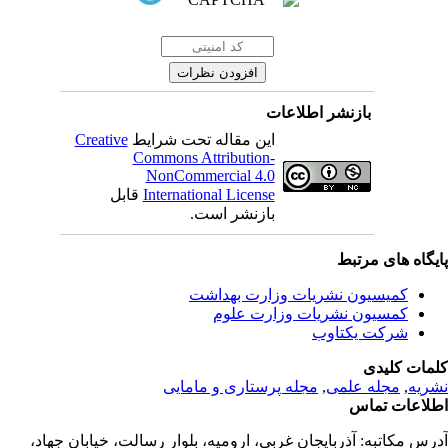
بازنشر اطلاعات
این مقاله تحت شرایط
Creative
Commons Attribution-
NonCommercial 4.0
International License
قابل
بازنشر است.
یگاه های مرتبط
کمیسیون نشریات وزارت بهداشت
کمسیون نشریات وزارت علوم
شرکت یکتاوب
مات کلیدی
ریه
,
مجله علمی
,
مجله پرستاری و مامایی
لاعات تماس
رس مکاتبه:
آذربایجان غربی، ارومیه، بلوار رسالت، خیابان جهاد،