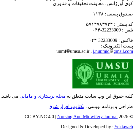
ی اورژانس، معاونت تحقیقات و فناوری
دوق پستی :
۱۱۳۸
 پستی :
۵۷۱۴۷۸۳۷۳۴
فن :
32233009-۰۴۴
کس :
32233009-۰۴۴
ت الکترونیک :
unmf
umsu.ac.ir ,
j.nur.mid
gmail.c
یه حقوق این وب سایت متعلق به
مجله پرستاری و مامایی
می باشد.
احی و برنامه نویسی :
یکتاوب افزار شرق
Nursing And Midwifery Journal
© 202
Designed & Developed by :
Yektaw