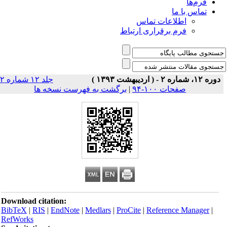
فرم‌ها
تماس با ما
اطلاعات تماس
فرم برقراری ارتباط
دوره ۱۲، شماره ۲ - ( اردیبهشت ۱۳۹۳ )
جلد ۱۲ شماره ۲
صفحات ۱۰۰-۹۴
|
برگشت به فهرست نسخه ها
Download citation:
BibTeX
|
RIS
|
EndNote
|
Medlars
|
ProCite
|
Reference Manager
|
RefWorks