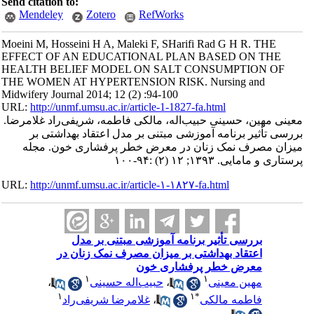
Send citation to:
Mendeley
Zotero
RefWorks
Moeini M, Hosseini H A, Maleki F, SHarifi Rad G H R. THE
EFFECT OF AN EDUCATIONAL PLAN BASED ON THE
HEALTH BELIEF MODEL ON SALT CONSUMPTION OF
THE WOMEN AT HYPERTENSION RISK. Nursing and
Midwifery Journal 2014; 12 (2) :94-100
URL:
http://unmf.umsu.ac.ir/article-1-1827-fa.html
معینی مهین، حسینی حبیب‌اله، مالکی فاطمه، شریفی‌راد غلامرضا.
بررسی تأثیر برنامه آموزشی مبتنی بر مدل اعتقاد بهداشتی بر
میزان مصرف نمک زنان در معرض خطر پرفشاری خون. مجله
پرستاری و مامایی. ۱۳۹۳; ۱۲ (۲) :۹۴-۱۰۰
URL:
http://unmf.umsu.ac.ir/article-۱-۱۸۲۷-fa.html
بررسی تأثیر برنامه آموزشی مبتنی بر مدل
اعتقاد بهداشتی بر میزان مصرف نمک زنان در
معرض خطر پرفشاری خون
۱
۱
مهین معینی
،
حبیب‌اله حسینی
،
۱
۱
*
فاطمه مالکی
،
غلامرضا شریفی‌راد