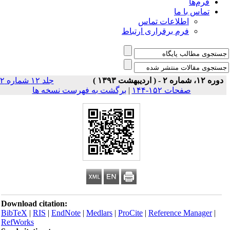
فرم‌ها
تماس با ما
اطلاعات تماس
فرم برقراری ارتباط
دوره ۱۲، شماره ۲ - ( اردیبهشت ۱۳۹۳ )
جلد ۱۲ شماره ۲
صفحات ۱۵۲-۱۴۴
|
برگشت به فهرست نسخه ها
Download citation:
BibTeX
|
RIS
|
EndNote
|
Medlars
|
ProCite
|
Reference Manager
|
RefWorks