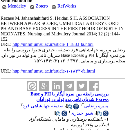
Send citation to:
Mendeley
Zotero
RefWorks
Rezaee M, Jahanshahifard S, Heidari S H. ASSOCIATION
BETWEEN APGAR SCORE, UMBILICAL ARTERY CORD
PH AND BASE EXCESS IN THE FIRST HOUR OF BIRTH IN
NEONATES. Nursing and Midwifery Journal 2014; 12 (2) :144-
152
URL:
http://unmf.umsu.ac.ir/article-1-1833-fa.html
رضایی منیره، جهانشاهی فرد صدیقه، حیدری شیوا. بررسی رابطه
بین نمره آپگار با PH و Base Excess شریان نافی بدو تولد در نوزادان.
مجله پرستاری و مامایی. ۱۳۹۳; ۱۲ (۲) :۱۴۴-۱۵۲
URL:
http://unmf.umsu.ac.ir/article-۱-۱۸۳۳-fa.html
بررسی رابطه بین نمره آپگار با PH و Base
Excess شریان نافی بدو تولد در نوزادان
۲
۱
*
منیره رضایی
،
صدیقه جهانشاهی فرد
۱
،
شیوا حیدری
۱- دانشکده پرستاری و مامایی دانشگاه آزاد
اسلامی واحد ارومیه