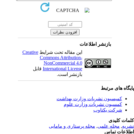
بازنشر اطلاعات
این مقاله تحت شرایط
Creative
Commons Attribution-
NonCommercial 4.0
International License
قابل
بازنشر است.
یگاه های مرتبط
کمیسیون نشریات وزارت بهداشت
کمسیون نشریات وزارت علوم
شرکت یکتاوب
مات کلیدی
ریه
,
مجله علمی
,
مجله پرستاری و مامایی
لاعات تماس