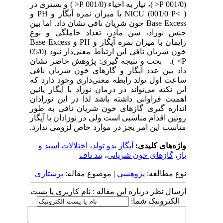
(001/0 P< )، نیاز به احیاء (001/0 P< ) و بستری در
NICU (001/0 P< ) با میزان نمره آپگار و PH و
Base Excess خون شریان نافی نشان داد. اما بین
جنس نوزاد، سن مادر، تعداد حاملگی و نوع
زایمان با میزان نمره آپگار و PH و Base Excess
خون شریان نافی این ارتباط معنی‌دار نبود (05/0
P> ). بحث و نتیجه گیری: پژوهش حاضر نشان
داد بین عدد آپگار و گازهای خون شریان نافی
ساعت اول تولد رابطه معنی‌داری وجود دارد که
این نکته می‌تواند در درمان نوزاد با آپگار پائین
اهمیت فراوانی داشته باشد لذا در این نوزادان
اندازه گیری گازهای خون شریان نافی به طور
روتین اقدام مناسبی است ولی در نوزادان با آپگار
مناسب این امر بجز در موارد خاص لزومی ندارد.
واژه‌های کلیدی:
آپگار بدو تولد
،
اختلالات اسید و
باز
،
گازهای خون شریانی
،
بند ناف
نوع مطالعه:
پژوهشي
| موضوع مقاله:
پرستاری
ارسال نظر درباره این مقاله : نام کاربری یا پست
الکترونیک شما: