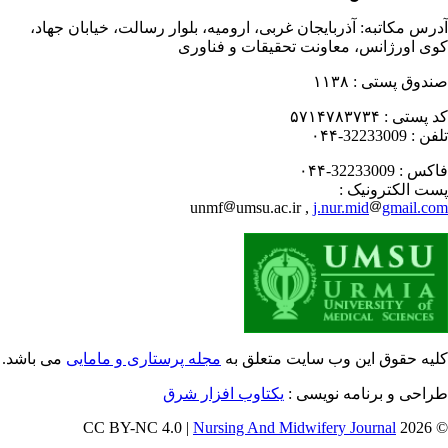
رس مکاتبه:
آذربایجان غربی، ارومیه، بلوار رسالت، خیابان جهاد،
ی اورژانس، معاونت تحقیقات و فناوری
دوق پستی :
۱۱۳۸
 پستی :
۵۷۱۴۷۸۳۷۳۴
فن :
32233009-۰۴۴
کس :
32233009-۰۴۴
ت الکترونیک :
unmf
umsu.ac.ir ,
j.nur.mid
gmail.c
یه حقوق این وب سایت متعلق به
مجله پرستاری و مامایی
می باشد.
احی و برنامه نویسی :
یکتاوب افزار شرق
Nursing And Midwifery Journal
© 202