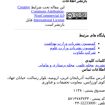
بازنشر اطلاعات
این مقاله تحت شرایط
Creative
Commons Attribution-
NonCommercial 4.0
International License
قابل
بازنشر است.
یگاه های مرتبط
کمیسیون نشریات وزارت بهداشت
کمسیون نشریات وزارت علوم
شرکت یکتاوب
مات کلیدی
ریه
,
مجله علمی
,
مجله پرستاری و مامایی
لاعات تماس
رس مکاتبه:
آذربایجان غربی، ارومیه، بلوار رسالت، خیابان جهاد،
ی اورژانس، معاونت تحقیقات و فناوری
دوق پستی :
۱۱۳۸
 پستی :
۵۷۱۴۷۸۳۷۳۴
فن :
32233009-۰۴۴