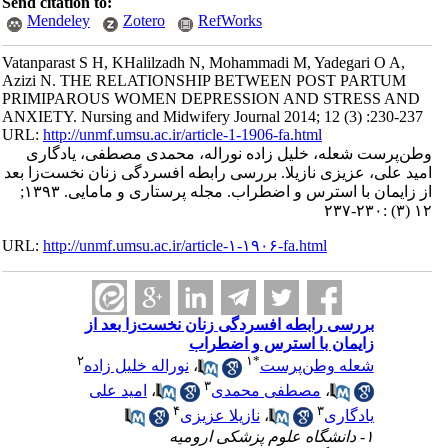
Send citation to:
Mendeley
Zotero
RefWorks
Vatanparast S H, KHalilzadh N, Mohammadi M, Yadegari O A,
Azizi N. THE RELATIONSHIP BETWEEN POST PARTUM
PRIMIPAROUS WOMEN DEPRESSION AND STRESS AND
ANXIETY. Nursing and Midwifery Journal 2014; 12 (3) :230-237
URL:
http://unmf.umsu.ac.ir/article-1-1906-fa.html
وطن‌پرست شعله، خلیل زاده نوراله، محمدی مصطفی، یادگاری
امید علی، عزیزی نازیلا. بررسی رابطه افسردگی زنان نخست‌زا بعد
از زایمان با استرس و اضطراب. مجله پرستاری و مامایی. ۱۳۹۳;
۱۲ (۳) :۲۳۰-۲۳۷
URL:
http://unmf.umsu.ac.ir/article-۱-۱۹۰۶-fa.html
بررسی رابطه افسردگی زنان نخست‌زا بعد از
زایمان با استرس و اضطراب
۲
۱
*
شعله وطن‌پرست
،
نوراله خلیل زاده
۳
،
مصطفی محمدی
،
امید علی
۴
۳
یادگاری
،
نازیلا عزیزی
۱- دانشگاه علوم پزشکی ارومیه