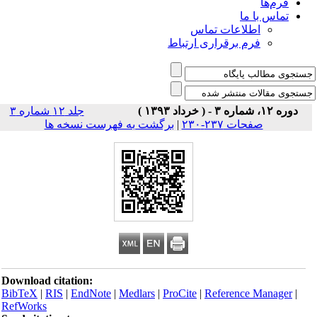
فرم‌ها
تماس با ما
اطلاعات تماس
فرم برقراری ارتباط
دوره ۱۲، شماره ۳ - ( خرداد ۱۳۹۳ )
جلد ۱۲ شماره ۳
صفحات ۲۳۷-۲۳۰
|
برگشت به فهرست نسخه ها
Download citation:
BibTeX
|
RIS
|
EndNote
|
Medlars
|
ProCite
|
Reference Manager
|
RefWorks