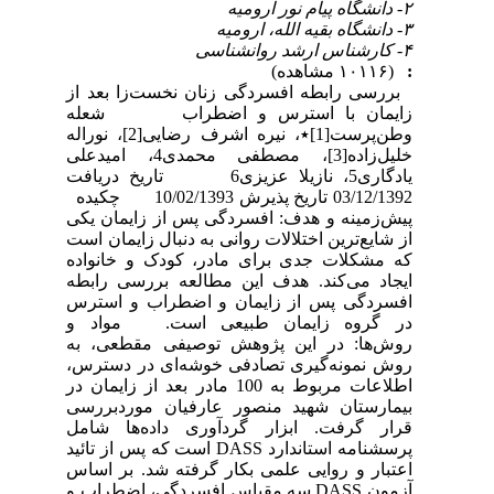
۲- دانشگاه پیام نور ارومیه
۳- دانشگاه بقیه الله، ارومیه
۴- کارشناس ارشد روانشناسی
:
(۱۰۱۱۶ مشاهده)
بررسی رابطه افسردگی زنان نخست‌زا بعد از
زایمان با استرس و اضطراب شعله
وطن‌پرست[1]٭، نیره اشرف رضایی[2]، نوراله
خلیل‌زاده[3]، مصطفی محمدی4، امیدعلی
یادگاری5، نازیلا عزیزی6 تاریخ دریافت
03/12/1392 تاریخ پذیرش 10/02/1393 چکیده
پیش‌زمینه و هدف: افسردگی پس از زایمان یکی
از شایع‌ترین اختلالات روانی به دنبال زایمان است
که مشکلات جدی برای مادر، کودک و خانواده
ایجاد می‌کند. هدف این مطالعه بررسی رابطه
افسردگی پس از زایمان و اضطراب و استرس
در گروه زایمان طبیعی است. مواد و
روش‌ها: در این پژوهش توصیفی مقطعی، به
روش نمونه‌گیری تصادفی خوشه‌ای در دسترس،
اطلاعات مربوط به 100 مادر بعد از زایمان در
بیمارستان شهید منصور عارفیان موردبررسی
قرار گرفت. ابزار گردآوری داده‌ها شامل
پرسشنامه استاندارد DASS است که پس از تائید
اعتبار و روایی علمی بکار گرفته شد. بر اساس
آزمون DASS سه مقیاس افسردگی، اضطراب و