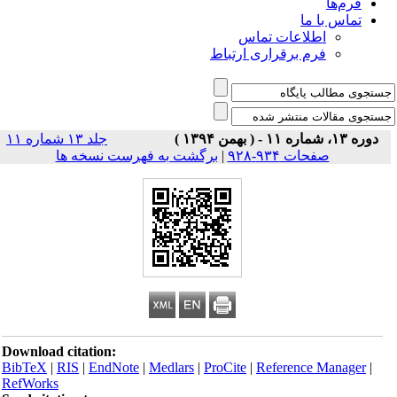
فرم‌ها
تماس با ما
اطلاعات تماس
فرم برقراری ارتباط
دوره ۱۳، شماره ۱۱ - ( بهمن ۱۳۹۴ )
جلد ۱۳ شماره ۱۱
صفحات ۹۳۴-۹۲۸
|
برگشت به فهرست نسخه ها
Download citation:
BibTeX
|
RIS
|
EndNote
|
Medlars
|
ProCite
|
Reference Manager
|
RefWorks