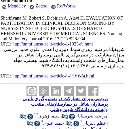
Send citation to:
Mendeley
Zotero
RefWorks
Sharifiyana M, Zohari S, Dabirian A, Alavi H. EVALUATION OF
PARTICIPATION IN CLINICAL DECISION MAKING BY
NURSES IN SELECTED HOSPITALS OF SHAHID
BEHESHTI UNIVERSITY OF MEDICAL SCIENCES. Nursing
and Midwifery Journal 2016; 13 (11) :928-934
URL:
http://unmf.umsu.ac.ir/article-1-1923-fa.html
شریفیانا مرضیه، زهری سیما، دبیریان اعظم، علوی حمید. بررسی
میزان مشارکت در تصمیم‌گیری بالینی پرستاران شاغل در
بیمارستان‌های منتخب وابسته به دانشگاه شهید بهشتی. مجله
پرستاری و مامایی. ۱۳۹۴; ۱۳ (۱۱) :۹۲۸-۹۳۴
URL:
http://unmf.umsu.ac.ir/article-۱-۱۹۲۳-fa.html
بررسی میزان مشارکت در تصمیم‌گیری بالینی
پرستاران شاغل در بیمارستان‌های منتخب
وابسته به دانشگاه شهید بهشتی
۲
*
۱
مرضیه شریفیانا
،
سیما زهری
،
۴
۳
اعظم دبیریان
،
حمید علوی