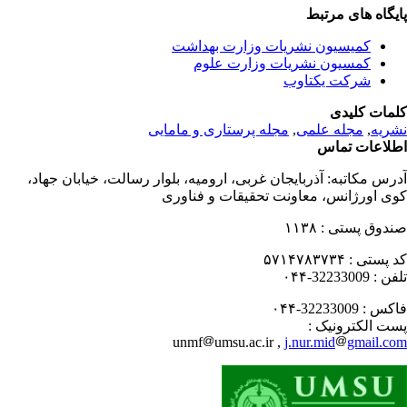
یگاه های مرتبط
کمیسیون نشریات وزارت بهداشت
کمسیون نشریات وزارت علوم
شرکت یکتاوب
مات کلیدی
ریه
,
مجله علمی
,
مجله پرستاری و مامایی
لاعات تماس
رس مکاتبه:
آذربایجان غربی، ارومیه، بلوار رسالت، خیابان جهاد،
ی اورژانس، معاونت تحقیقات و فناوری
دوق پستی :
۱۱۳۸
 پستی :
۵۷۱۴۷۸۳۷۳۴
فن :
32233009-۰۴۴
کس :
32233009-۰۴۴
ت الکترونیک :
unmf
umsu.ac.ir ,
j.nur.mid
gmail.c