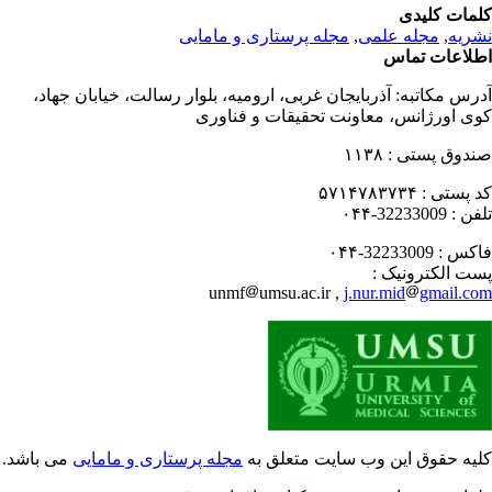
مات کلیدی
ریه
,
مجله علمی
,
مجله پرستاری و مامایی
لاعات تماس
رس مکاتبه:
آذربایجان غربی، ارومیه، بلوار رسالت، خیابان جهاد،
ی اورژانس، معاونت تحقیقات و فناوری
دوق پستی :
۱۱۳۸
 پستی :
۵۷۱۴۷۸۳۷۳۴
فن :
32233009-۰۴۴
کس :
32233009-۰۴۴
ت الکترونیک :
unmf
umsu.ac.ir ,
j.nur.mid
gmail.c
یه حقوق این وب سایت متعلق به
مجله پرستاری و مامایی
می باشد.