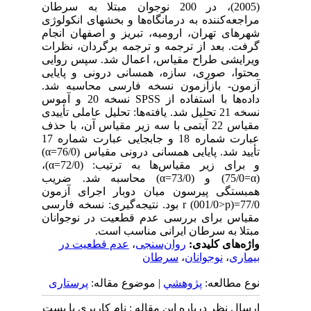
(2005)، در 200 نوجوان مبتلا به سرطان
مراجعه‌کننده به درمانگاه‌ها و بخش‎های انکولوژی
شهرهای تهران، ارومیه، تبریز و اصفهان انجام
گرفت. بعد از ترجمه و ترجمه برگردان، نظرات
ویرایشی طراح مقیاس، اعمال شد. سپس روایی
محتوا، صوری، سازه، همسانی درونی و پایایی
آزمون- بازآزمون نسخه فارسی محاسبه شد.
داده‌ها با استفاده از SPSS نسخه 20 و آموس
نسخه 21 تحلیل شد. یافته‌ها: تحلیل عاملی تأییدی
مقیاس 22 آیتمی با سه زیر مقیاس آن، با حذف
عبارت شماره 18 و جابجایی عبارت شماره 17
تأیید شد. پایایی همسانی درونی مقیاس (76/0=α)
و برای زیر مقیاس‌ها به ترتیب: (72/0=α)،
(75/0=α) و (73/0=α) محاسبه شد. ضریب
همبستگی پیرسون میان دوبار اجرای آزمون
77/0=r (001/0>p) بود. نتیجه‌گیری: نسخه فارسی
مقیاس برای بررسی عدم قطعیت در نوجوانان
مبتلا به سرطان ایرانی مناسب است.
واژه‌های کلیدی:
روان‌سنجی
،
عدم قطعیت در
بیماری
،
نوجوانان
،
سرطان
نوع مطالعه:
پژوهشي
| موضوع مقاله:
پرستاری
ارسال نظر درباره این مقاله : نام کاربری یا پست