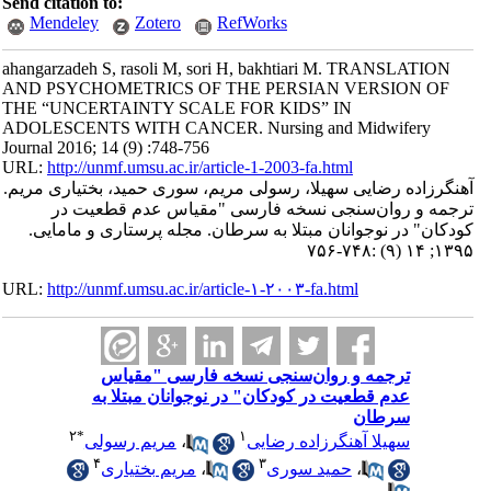
Send citation to:
Mendeley
Zotero
RefWorks
ahangarzadeh S, rasoli M, sori H, bakhtiari M. TRANSLATION
AND PSYCHOMETRICS OF THE PERSIAN VERSION OF
THE “UNCERTAINTY SCALE FOR KIDS” IN
ADOLESCENTS WITH CANCER. Nursing and Midwifery
Journal 2016; 14 (9) :748-756
URL:
http://unmf.umsu.ac.ir/article-1-2003-fa.html
آهنگرزاده رضایی سهیلا، رسولی مریم، سوری حمید، بختیاری مریم.
ترجمه و روان‌سنجی نسخه فارسی "مقیاس عدم قطعیت در
کودکان" در نوجوانان مبتلا به سرطان. مجله پرستاری و مامایی.
۱۳۹۵; ۱۴ (۹) :۷۴۸-۷۵۶
URL:
http://unmf.umsu.ac.ir/article-۱-۲۰۰۳-fa.html
ترجمه و روان‌سنجی نسخه فارسی "مقیاس
عدم قطعیت در کودکان" در نوجوانان مبتلا به
سرطان
۲
*
۱
سهیلا آهنگرزاده رضایی
،
مریم رسولی
۴
۳
،
حمید سوری
،
مریم بختیاری