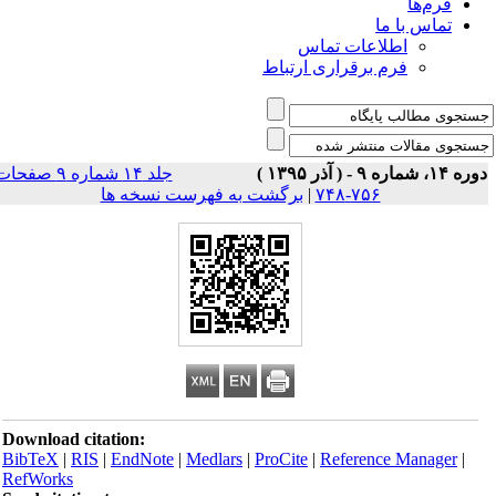
فرم‌ها
تماس با ما
اطلاعات تماس
فرم برقراری ارتباط
 ۱۴، شماره ۹ - ( آذر ۱۳۹۵ )
جلد ۱۴ شماره ۹ صفحات
۷۵۶-۷۴۸
|
برگشت به فهرست نسخه ها
Download citation:
BibTeX
|
RIS
|
EndNote
|
Medlars
|
ProCite
|
Reference Manager
|
RefWorks