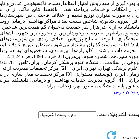
ا بهره‌گیری از سه روش امتیاز استانداردشده، تاکسونومی عددی و تا
رداری از امکانات و خدمات پرداخته شد. یافته‌ها: نتایج حاکی از آن 
بی به‌صورت متوازن توزیع نشده و اختلاف فاحشی بین شهرستان‌ها 
ز فن آنتروپی شانون، شاخص نسبت تعداد مراکز بهداشتی درمانی روست
مایشگاه به ازای هر هزار نفر جمعیت به‌عنوان کم‌اهمیت‌ترین شاخص
میه و پیرانشهر به ترتیب برخوردارترین و محروم‌ترین شهرستان‌های
ه‌گیری: با توجه به نتایج پژوهش، اختلاف زیادی بین شهرستان‌های
د؛ لذا به سیاست‌گذاران پیشنهاد می‌شود به‌منظور توزیع عادلانه امک
محروم داشته باشند. کلیدواژه‌ها: بهره‌مندی، شاخص‌های توسعه، بهد
درمانی، آذربایجان غربی مجله دانشکده پرست
[1] گروه علوم مدیریت و اقتصاد بهداشت، دانشکده بهداشت، دانشگاه علوم پزشکی تهران، تهران، ایران. [2] مرکز تحق
سلامت، پژوهشکده آینده پژوهی در سلامت، دانشگاه علوم پزشکی کرمان، ایران. (نویسنده مسئول) [3] مرکز تحقیقا
پژوهشکده آینده پژوهی در سلامت، دانشگاه علوم پزشکی کرمان، ایران. [4] گروه مدیریت خدمات بهداشتی و درمانی، دانشکد
بایجان غربی
ا پست الکترونیک شما: