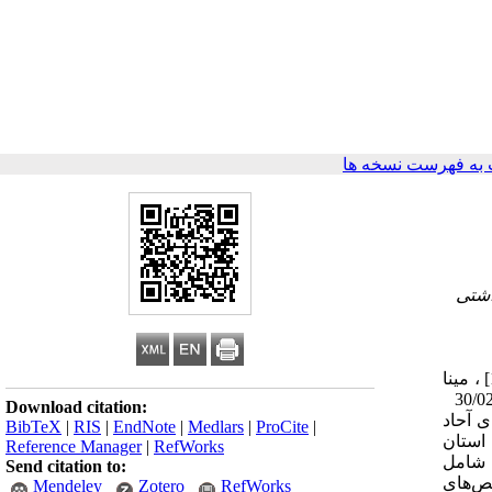
به فهرست نسخه ها
اشتی
ارزیابی شهرستان‌های استان آذربایجان غربی در زمینه بهره‌مندی از شاخص‌های توسعه خدمات بهداشتی و درمانی سیدمیثم موسوی [1] ، مینا
انجم شعاع [2] *، قاسم رجبی واسوکلایی [3] ، [4] ، محمد عزتی اثر1، رامین وره‌زردی [5] تاریخ دریافت 15/11/1393 تاریخ پذیرش 30/02/1394
Download citation:
 آحاد
BibTeX
|
RIS
|
EndNote
|
Medlars
|
ProCite
|
استان
Reference Manager
|
RefWorks
 شامل
Send citation to:
اخص‌های
Mendeley
Zotero
RefWorks