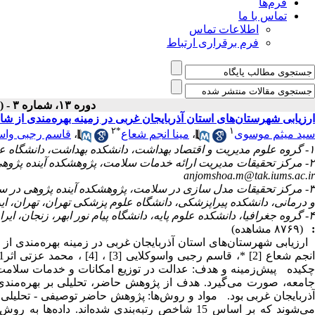
فرم‌ها
تماس با ما
اطلاعات تماس
فرم برقراری ارتباط
دوره ۱۳، شماره ۳ - ( خرداد ۱۳۹۴ )
ارزیابی شهرستان‌های استان آذربایجان غربی در زمینه بهره‌مندی از 
۲
*
۱
سید میثم موسوی
،
مینا انجم شعاع
،
قاسم رجبی واس
۱- گروه علوم مدیریت و اقتصاد بهداشت، دانشکده بهداشت، دانشگاه علوم پزشکی تهران، تهران، ایران.
۲- مرکز تحقیقات مدیریت ارائه خدمات سلامت، پژوهشکده آینده پژوهی در سلامت، دانشگاه علوم پزشکی کرمان، ایران. (نویسنده مسئول) ،
anjomshoa.m@tak.iums.ac.ir
۳- مرکز تحقیقات مدل سازی در سلامت، پژوهشکده آینده پژوهی در س
و درمانی، دانشکده پیراپزشکی، دانشگاه علوم پزشکی تهران، تهران، ای
۴- گروه جغرافیا، دانشکده علوم پایه، دانشگاه پیام نور ابهر، زنجان، ایران.
:
(۸۷۶۹ مشاهده)
چکیده پیش‌زمینه و هدف: عدالت در توزیع امکانات و خدمات سلامت 
جامعه، صورت می‌گیرد. هدف از پژوهش حاضر، تحلیلی بر بهره‌مند
آذربایجان غربی بود. مواد و روش‌ها: پژوهش حاضر توصیفی - تحلیلی
می‌شوند که بر اساس 15 شاخص رتبه‌بندی شده‌اند. 