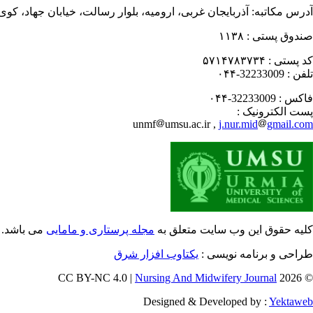
آدرس مکاتبه:
آذربایجان غربی، ارومیه، بلوار رسالت، خیابان جهاد، کو
صندوق پستی :
۱۱۳۸
کد پستی :
۵۷۱۴۷۸۳۷۳۴
تلفن :
32233009-۰۴۴
فاکس :
32233009-۰۴۴
پست الکترونیک :
unmf
umsu.ac.ir ,
j.nur.mid
gmail.com
کلیه حقوق این وب سایت متعلق به
مجله پرستاری و مامایی
می باشد.
طراحی و برنامه نویسی :
یکتاوب افزار شرق
Nursing And Midwifery Journal
© 2026 CC BY-NC 4.0 |
Designed & Developed by :
Yektaweb