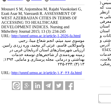
پسیس (
است که
Mousavi S M, Anjomshoa M, Rajabi Vasokolaei G,
ازنظر
Ezati Asar M, Varezardi R. ASSESSMENT OF
ایی به
WEST AZERBAIJAN CITIES IN TERMS OF
 معرفی
ACCESSING TO HEALTHCARE
 استان
DEVELOPMENT INDICES. Nursing and
 استان
Midwifery Journal 2015; 13 (3) :234-245
انات و
URL:
http://unmf.umsu.ac.ir/article-1-2026-fa.html
اشتی و
موسوی سید میثم، انجم شعاع مینا، رجبی
اری و مامایی ارومیه، دوره سیزدهم، شماره سوم، پی‌درپی 68، خرداد 1394، ص 245-234 آدرس
واسوکلایی قاسم، عزتی اثر محمد، وره زردی رامین.
مکاتبه: مرکز تحقیقات مدیریت ارائه خدمات سلامت، پژوهشکده آینده‌پژوهی در سلامت، دانشگاه علوم پزشکی کرمان، ایران، تلفن: 03432263781
ارزیابی شهرستان‌های استان آذربایجان غربی در
یقات مدیریت ارائه خدمات
زمینه بهره‌مندی از شاخص‌های توسعه خدمات
ت مدل سازی در سلامت،
بهداشتی و درمانی. مجله پرستاری و مامایی. ۱۳۹۴;
ه پیراپزشکی،
۱۳ (۳) :۲۳۴-۲۴۵
URL:
http://unmf.umsu.ac.ir/article-۱-۲۰۲۶-fa.html