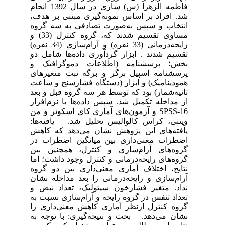
فاطمه الزهرا (س) ساری در سال 1392 انجام
شد. افراد بر اساس نمونه‌گیری مبتنی بر هدف،
انتخاب و سپس به‌صورت تصادفی به سه گروه
مساوی تقسیم شدند که، گروه کنترل (33) و
رایحه‌درمانی (33 نفره) و آرام‌سازی (34 نفره)
تقسیم شدند . ابزار گردآوری داده‌ها شامل دو
بخش؛ پرسشنامه (اطلاعات دموگرافیک و
پرسشنامه اسپیل برگر و برگه ثبت متغیرهای
همودینامیک) و ابزار (دستگاه فشارسنج و ساعت
ثانیه‌شمار) بود که توسط هر سه گروه قبل و بعد
از مداخله تکمیل شد. سپس داده‌ها با نرم‌افزار
SPSS-16 و آزمون‌های آماری کای اسکوئر و من
ویتنی، کراس کالوالیس تحلیل شد. یافته‌ها:
یافته‌های این پژوهش نشان می‌دهد که کاهش
اضطراب معنی‌داری بین میانگین اضطراب در
گروه‌های آرام‌سازی و کنترل، همچنین بین
گروه‌های رایحه‌درمانی و کنترل وجود داشت؛ اما
نتایج، اختلاف آماری معنی‌داری بین دو گروه
آرام‌سازی و رایحه‌درمانی را بعد مداخله نشان
نداد. متغیر فشارخون سیتولیک، تعداد نبض و
تعداد تنفس در گروه رایحه و آرام‌سازی نسبت به
گروه کنترل ازنظر آماری کاهش معنی‌داری را
نشان می‌دهد. بحث و نتیجه‌گیری: با توجه به