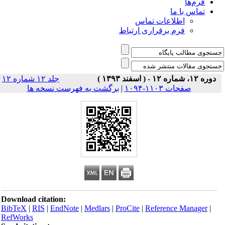
فرم‌ها
تماس با ما
اطلاعات تماس
فرم برقراری ارتباط
دوره ۱۲، شماره ۱۲ - ( اسفند ۱۳۹۳ )
جلد ۱۲ شماره ۱۲
صفحات ۱۱۰۳-۱۰۹۴
|
برگشت به فهرست نسخه ها
Download citation:
BibTeX
|
RIS
|
EndNote
|
Medlars
|
ProCite
|
Reference Manager
|
RefWorks