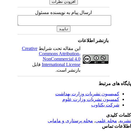
ارسال پیام به نویسنده مسئول
بازنشر اطلاعات
این مقاله تحت شرایط
Creative
Commons Attribution-
NonCommercial 4.0
International License
قابل
بازنشر است.
یگاه های مرتبط
کمیسیون نشریات وزارت بهداشت
کمسیون نشریات وزارت علوم
شرکت یکتاوب
مات کلیدی
ریه
,
مجله علمی
,
مجله پرستاری و مامایی
لاعات تماس