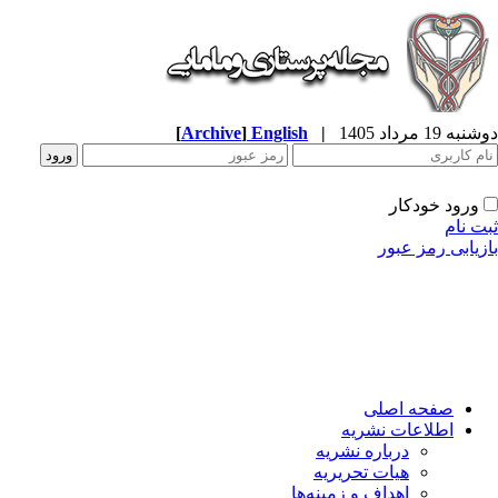
ه 19 مرداد 1405
|
English
]
Archive
[
ورود خودکار
ت نام
زیابی رمز عبور
صفحه اصلی
اطلاعات نشریه
درباره نشریه
هیات تحریریه
اهداف و زمینه‌ها