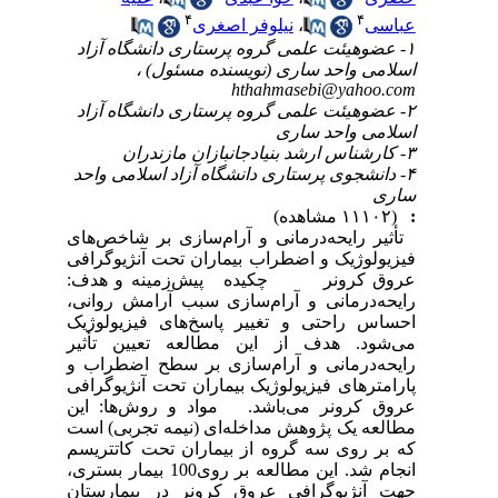
۴
۴
عباسی
،
نیلوفر اصغری
۱- عضوهیئت علمی گروه پرستاری دانشگاه آزاد
اسلامی واحد ساری (نویسنده مسئول) ،
hthahmasebi@yahoo.com
۲- عضوهیئت علمی گروه پرستاری دانشگاه آزاد
اسلامی واحد ساری
۳- کارشناس ارشد بنیادجانبازان مازندران
۴- دانشجوی پرستاری دانشگاه آزاد اسلامی واحد
ساری
:
(۱۱۱۰۲ مشاهده)
تأثیر رایحه‌درمانی و آرام‌سازی بر شاخص‌های
فیزیولوژیک و اضطراب بیماران تحت آنژیوگرافی
عروق کرونر چکیده پیش‌زمینه و هدف:
رایحه‌درمانی و آرام‌سازی سبب آرامش روانی،
احساس راحتی و تغییر پاسخ‌های فیزیولوژیک
می‌شود. هدف از این مطالعه تعیین تأثیر
رایحه‌درمانی و آرام‌سازی بر سطح اضطراب و
پارامترهای فیزیولوژیک بیماران تحت آنژیوگرافی
عروق کرونر می‌باشد. مواد و روش‌ها: این
مطالعه یک پژوهش مداخله‌ای (نیمه تجربی) است
که بر روی سه گروه از بیماران تحت کاتتریسم
انجام شد. این مطالعه بر روی100 بیمار بستری،
جهت آنژیوگرافی عروق کرونر در بیمارستان