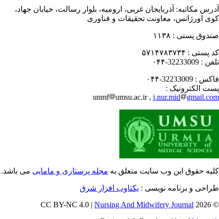
رس مکاتبه:
آذربایجان غربی، ارومیه، بلوار رسالت، خیابان جهاد،
ی اورژانس، معاونت تحقیقات و فناوری
دوق پستی :
۱۱۳۸
 پستی :
۵۷۱۴۷۸۳۷۳۴
فن :
32233009-۰۴۴
کس :
32233009-۰۴۴
ت الکترونیک :
unmf
umsu.ac.ir ,
j.nur.mid
gmail.c
یه حقوق این وب سایت متعلق به
مجله پرستاری و مامایی
می باشد.
احی و برنامه نویسی :
یکتاوب افزار شرق
Nursing And Midwifery Journal
© 202