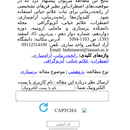
نتایج این مطالعه می‌توان پیشنهاد کرد که در
موقعیت‌های اضطراب‌آور نظیر فن‌های تشخیصی
از رایحه‌درمانی برای ثبات علائم حیاتی استفاده
شود. کلیدواژه‌ها: رایحه‌درمانی، آرام‌سازی،
اضطراب، علائم حیاتی، آنژیوگرافی مجله
دانشکده پرستاری و مامایی ارومیه، دوره
دوازدهم، شماره دواز دهم ، پی‌درپی 65، اسفند
1393، ص 1103-1094 آدرس مکاتبه: دانشگاه
آزاد اسلامی واحد ساری، تلفن: 09112514100
Email: htahmaseni@iausari.ac.ir
واژه‌های کلیدی:
رایحه‌درمانی
،
آرام‌سازی
،
اضطراب
،
علائم حیاتی
،
آنژیوگرافی
نوع مطالعه:
پژوهشي
| موضوع مقاله:
پرستاری
ارسال نظر درباره این مقاله : نام کاربری یا پست
الکترونیک شما: