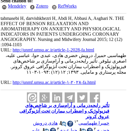
Send citation to:
Mendeley
Zotero
RefWorks
tahmasebi H, darvishkhezri H, Abdi H, Abbasi A, Asghari N. THE
EFFECT OF BENSON RELAXATION AND
AROMATHERAPY ON ANXIETY AND PHYSIOLOGICAL
INDICATORS IN PATIENTS UNDERGOING CORONARY
ANGIOGRAPHY. Nursing and Midwifery Journal 2015; 12 (12)
:1094-1103
URL:
http://unmf.umsu.ac.ir/article-1-2028-fa.html
طهماسبی حمیرا، درویش خضری هادی، عبدی حوا، عباسی علیه،
اصغری نیلوفر. تأثیر رایحه‌درمانی و آرام‌سازی بر شاخص‌های
فیزیولوژیک و اضطراب بیماران تحت آنژیوگرافی عروق کرونر.
مجله پرستاری و مامایی. ۱۳۹۳; ۱۲ (۱۲) :۱۰۹۴-۱۱۰۳
URL:
http://unmf.umsu.ac.ir/article-۱-۲۰۲۸-fa.html
تأثیر رایحه‌درمانی و آرام‌سازی بر شاخص‌های
فیزیولوژیک و اضطراب بیماران تحت آنژیوگرافی
عروق کرونر
۱
*
حمیرا طهماسبی
،
هادی درویش
۳
۲
خضری
،
حوا عبدی
،
علیه