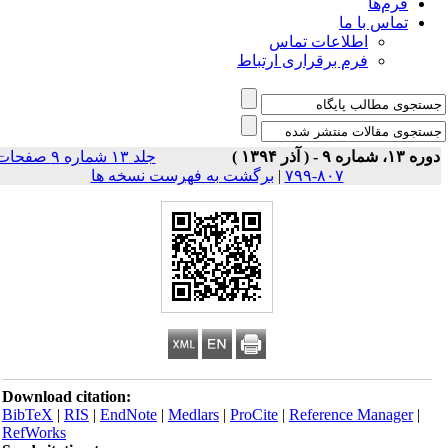
فرم‌ها
تماس با ما
اطلاعات تماس
فرم برقراری ارتباط
 ۱۳، شماره ۹ - ( آذر ۱۳۹۴ )
جلد ۱۳ شماره ۹ صفحات
۸۰۷-۷۹۹
|
برگشت به فهرست نسخه ها
Download citation:
BibTeX
|
RIS
|
EndNote
|
Medlars
|
ProCite
|
Reference Manager
|
RefWorks