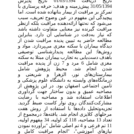
تاریخ دریافت 01/03/1394 تاریخ پذیرش
31/05/1394 پیش‌زمینه و هدف: حرفه پرستاری با
تمرکز بر مراقبت از بیمار بنانهاده شده است. اما
پیچیدگی این مفهوم در عین وضوح تعریف، سبب
می‌شود که نه‌تنها ارائه‌دهنده مراقبت بلکه ازنظر
مراقبت گیرنده نیز معنایی متفاوت داشته باشد
که نیاز به‌دقت در شناسایی آن دارد. بنابراین
مطالعه حاضر به تبیین پدیده مراقبت شدن از
دیدگاه بیماران با سکته مغزی می‌پردازد. مواد و
روش‌ها: این مطالعه پدیدارشناسی توصیفی
باهدف دست‌یابی به تجارب بیماران مبتلا به سکته
مغزی شامل 6 مرد و 7 زن از پدیده مراقبت
شدن انجام شد. محیط پژوهش شامل
بیمارستان‌های نور، الزهرا و شریعتی و
درمانگاه‌های وابسته به دانشگاه علوم پزشکی و
تأمین اجتماعی اصفهان بود. در این پژوهش از
مصاحبه عمیق و بدون ساختار جهت گردآوری
اطلاعات استفاده شد و مصاحبه با رضایت
مشارکت‌کنندگان روی نوار کاست ضبط گردید.
تجزیه‌و‌تحلیل داده‌ها با استفاده از روش هفت
مرحله­ای کلایزی انجام شد. یافته‌ها: درمجموع از
تعداد 13 مصاحبه، 118 کد اولیه، 34 مفهوم اولیه،
11 تم فرعی و 4 تم اصلی شامل "برآورده نمودن
نیازهای آموزشی"، "انجام مراقبت کامل و