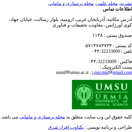
ریه
,
مجله علمی
,
مجله پرستاری و مامایی
لاعات تماس
رس مکاتبه:
آذربایجان غربی، ارومیه، بلوار رسالت، خیابان جهاد،
ی اورژانس، معاونت تحقیقات و فناوری
دوق پستی :
۱۱۳۸
 پستی :
۵۷۱۴۷۸۳۷۳۴
فن :
32233009-۰۴۴
کس :
32233009-۰۴۴
ت الکترونیک :
unmf
umsu.ac.ir ,
j.nur.mid
gmail.c
یه حقوق این وب سایت متعلق به
مجله پرستاری و مامایی
می باشد.
احی و برنامه نویسی :
یکتاوب افزار شرق