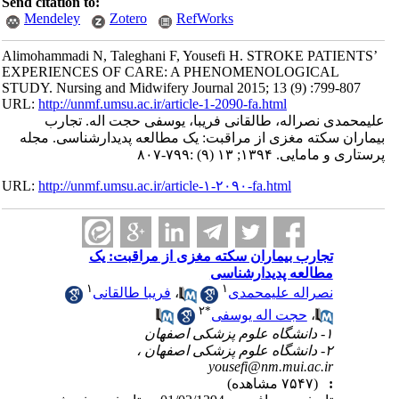
Send citation to:
Mendeley
Zotero
RefWorks
Alimohammadi N, Taleghani F, Yousefi H. STROKE PATIENTS’
EXPERIENCES OF CARE: A PHENOMENOLOGICAL
STUDY. Nursing and Midwifery Journal 2015; 13 (9) :799-807
URL:
http://unmf.umsu.ac.ir/article-1-2090-fa.html
علیمحمدی نصراله، طالقانی فریبا، یوسفی حجت اله. تجارب
بیماران سکته مغزی از مراقبت: یک مطالعه پدیدارشناسی. مجله
پرستاری و مامایی. ۱۳۹۴; ۱۳ (۹) :۷۹۹-۸۰۷
URL:
http://unmf.umsu.ac.ir/article-۱-۲۰۹۰-fa.html
تجارب بیماران سکته مغزی از مراقبت: یک
مطالعه پدیدارشناسی
۱
۱
نصراله علیمحمدی
،
فریبا طالقانی
۲
*
،
حجت اله یوسفی
۱- دانشگاه علوم پزشکی اصفهان
۲- دانشگاه علوم پزشکی اصفهان ،
yousefi@nm.mui.ac.ir
:
(۷۵۴۷ مشاهده)