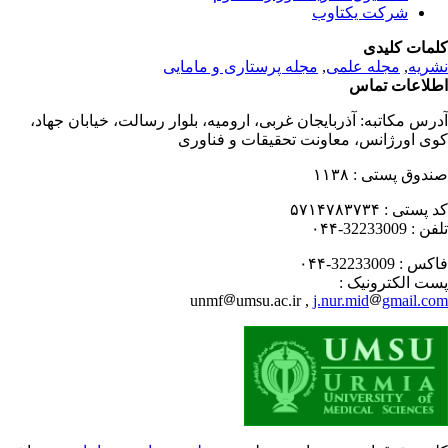
شرکت یکتاوب
مات کلیدی
ریه
,
مجله علمی
,
مجله پرستاری و مامایی
لاعات تماس
رس مکاتبه:
آذربایجان غربی، ارومیه، بلوار رسالت، خیابان جهاد،
ی اورژانس، معاونت تحقیقات و فناوری
دوق پستی :
۱۱۳۸
 پستی :
۵۷۱۴۷۸۳۷۳۴
فن :
32233009-۰۴۴
کس :
32233009-۰۴۴
ت الکترونیک :
unmf
umsu.ac.ir ,
j.nur.mid
gmail.c