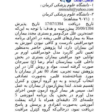
۱- دانشگاه علوم پزشکی کرمان ،
smnouhi@yahoo.com
۲- دانشگاه علوم پزشکی کرمان
:
(۹۰۷۱ مشاهده)
تاریخ دریافت 17/07/1394 تاریخ پذیرش
20/09/1394 پیش‌زمینه و هدف: با توجه به این‌که
عمده‌ترین علل مرگ‌ومیر و بستری مجدد بیماران
مبتلا به بیماری‌های قلبی ریشه در اجرای برنامه
خودمراقبتی نادرست و کافی نبودن آموزش به
این بیماران دارد، لذا پژوهش حاضر به‌منظور
تعیین تأثیر کاربرد مدل خودمراقبتی اورم بر
توانایی خود مراقبتی بیماران بستری در بخش
داخلی قلب بیمارستان امام رضا (ع) سیرجان
صورت گرفته است. مواد و روش کار: در این
پژوهش نیمه تجربی، تعداد 80 نفر از بیماران با
مورد شناخته‌شده قلبی، به‌صورت تصادفی
انتخاب گردیدند و به دو گروه آزمون و کنترل
تقسیم شدند. ابتدا پیش‌آزمون از بیماران به عمل
آمد، سپس هر بیمار گروه آزمون ضمن اجرای
مدل اورم در بخش، یک برنامه آموزشی 5
جلسه‌ای 20 دقیقه‌ای همراه با ارائه پمفلت
آموزشی به‌صورت انفرادی و پرسش و پاسخ
دریافت نمود، درحالی‌که گروه کنترل مراقبت