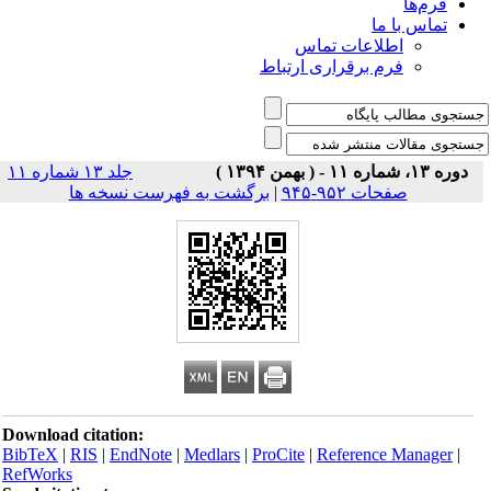
فرم‌ها
تماس با ما
اطلاعات تماس
فرم برقراری ارتباط
دوره ۱۳، شماره ۱۱ - ( بهمن ۱۳۹۴ )
جلد ۱۳ شماره ۱۱
صفحات ۹۵۲-۹۴۵
|
برگشت به فهرست نسخه ها
Download citation:
BibTeX
|
RIS
|
EndNote
|
Medlars
|
ProCite
|
Reference Manager
|
RefWorks