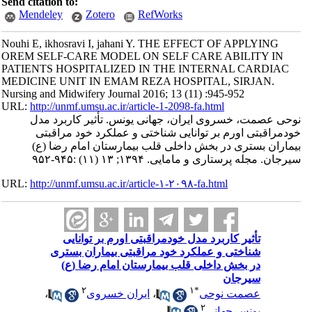
Send citation to:
Mendeley
Zotero
RefWorks
Nouhi E, ikhosravi I, jahani Y. THE EFFECT OF APPLYING
OREM SELF-CARE MODEL ON SELF CARE ABILITY IN
PATIENTS HOSPITALIZED IN THE INTERNAL CARDIAC
MEDICINE UNIT IN EMAM REZA HOSPITAL, SIRJAN.
Nursing and Midwifery Journal 2016; 13 (11) :945-952
URL:
http://unmf.umsu.ac.ir/article-1-2098-fa.html
نوحی عصمت، خسروی ایران، جهانی یونس. تأثیر کاربرد مدل
خودمراقبتی اورم بر توانایی شناختی و عملکرد خود مراقبتی
بیماران بستری در بخش داخلی قلب بیمارستان امام رضا (ع)
سیرجان. مجله پرستاری و مامایی. ۱۳۹۴; ۱۳ (۱۱) :۹۴۵-۹۵۲
URL:
http://unmf.umsu.ac.ir/article-۱-۲۰۹۸-fa.html
تأثیر کاربرد مدل خودمراقبتی اورم بر توانایی
شناختی و عملکرد خود مراقبتی بیماران بستری
در بخش داخلی قلب بیمارستان امام رضا (ع)
سیرجان
۲
۱
*
عصمت نوحی
،
ایران خسروی
،
۲
یونس جهانی