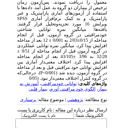
معمول را دریافت نمودند. پس‌آزمون زمان
ترخیص از بیماران دو گروه به عمل آمد. داده‌ها با
استفاده از آزمون‌های آماری پارامتریک و غیر
پارامتریک و به کمک نرم‌افزار آماری SPSS
ویرایش 16 مورد تجزیه‌وتحلیل قرار گرفتند.
یافته‌ها: میانگین نمره توانایی شناختی
خودمراقبتی در گروه آزمون، قبل از انجام
مداخله از 0/15±2/03 به 0/001 ± 12 بعد از مداخله
افزایش پیدا کرد. میانگین نمره توانایی عملکردی
در گروه آزمون قبل از انجام مداخله از 9/51 ±
32/28 به 3/96 ±43/105 بعد از انجام مداخله
افزایش پیدا کرد. اختلاف معنی‌دار آماری بین
افزایش توانایی خود مراقبتی قبل و بعد از مداخله
در گروه آزمون، دیده شد (0/001>P). درحالی‌که
در گروه کنترل اختلاف معنی‌دار نبود. (0/05
واژه‌های کلیدی:
توانایی خودمراقبتی
،
آموزش به
بیمار
،
الگوی خود مراقبتی اورم
،
بیمار قلبی
نوع مطالعه:
پژوهشي
| موضوع مقاله:
پرستاری
ارسال نظر درباره این مقاله : نام کاربری یا پست
الکترونیک شما: