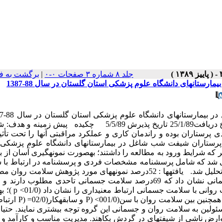
جلد ۸ شماره ۳ صفحات ۰-۰
|
برگشت به ف
تان­های دانشگاه علوم پزشکی استان گلستان در سال 88-1387
حمید حجتی٭ [1] ، نورالله طاهری [2] ، سیدحمید شریف نیا [3] تاریخ دریافت25/1/89 تاریخ پذیرش 5/5/89 چکیده پی
 پرستاران بوده و راندمان کاری و عملکرد مراقبتی آن­ها را تحت تأثی
رستاران شیفت شب شاغل در بیمارستان­های دانشگاه علوم پزشکی 
آوری شد که شامل پرسش­نامه مشخصات فردی و پرسش­نامه در ارتباط با
روانی و جسمانی بود. داده­ها به­وسیله آمار توصیفی و استنباطی تجزیه تحلیل شد. یافته­ها : 52درصد نمونه­های مورد پژوهش س
سلامت جسمانی مطلوب را دارا هستند. نتایج مربوط به ار
ئولین به سلامت روان و جسمانی این گروه توجه بیشتری نمایند. حتی­ا