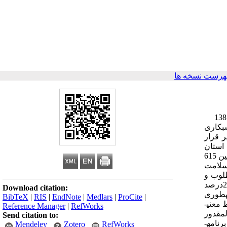
هرست نسخه ها
بررسی سلامت روان و سلامت جسمانی در پرستاران شب­کار شاغل در بیمارستان­های دانشگاه علوم پزشکی استان گلستان در سال 88-1387
ش زمینه و هدف: شب­کاری
ر قرار
استان
گلستان انجام گرفت. مواد و روش کار: دراین مطالعه توصیفی 152نفر که شرایط ورود به مطالعه را داشتند؛ به­صورت نمونه­گیری آسان از بین 615
 سلامت
لامت روان مطلوب و
48درصد تاحدی مطلوب داشتند. همچنین نتایج مربوط به سلامت جسمانی نشان داد که 69درصد سلامت جسمانی تاحدی مطلوب دارند و 2درصد
Download citation:
تباط سلامت روانی با سلامت جسمانی ارتباط معنی­داری را نشان داد (01/0> p )؛ به­طوری
BibTeX
|
RIS
|
EndNote
|
Medlars
|
ProCite
|
که هرچه سلامت روان کم­تر شود سلامت جسمانی هم کم­تر می­ شود. همچنین بین سلامت روان با سن(001/0> (P و سابقه­کار(02/0= (P ارتباط معنی­
Reference Manager
|
RefWorks
لمقدور
Send citation to:
شیفت ثابت را در برنامه کاری پرستاران قرار دهند تا بلکه بتوانند از عوارض ناشی از شیفت­های در گردش بکاهند. مدیریت مناسب و کارآمد و برنامه­
Mendeley
Zotero
RefWorks