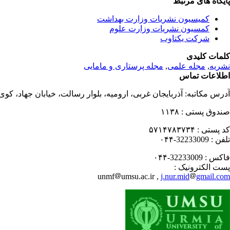
پایگاه های مرتبط
کمیسیون نشریات وزارت بهداشت
کمسیون نشریات وزارت علوم
شرکت یکتاوب
کلمات کلیدی
نشریه
,
مجله علمی
,
مجله پرستاری و مامایی
اطلاعات تماس
آدرس مکاتبه:
آذربایجان غربی، ارومیه، بلوار رسالت، خیابان جهاد، کو
صندوق پستی :
۱۱۳۸
کد پستی :
۵۷۱۴۷۸۳۷۳۴
تلفن :
32233009-۰۴۴
فاکس :
32233009-۰۴۴
پست الکترونیک :
unmf
umsu.ac.ir ,
j.nur.mid
gmail.com