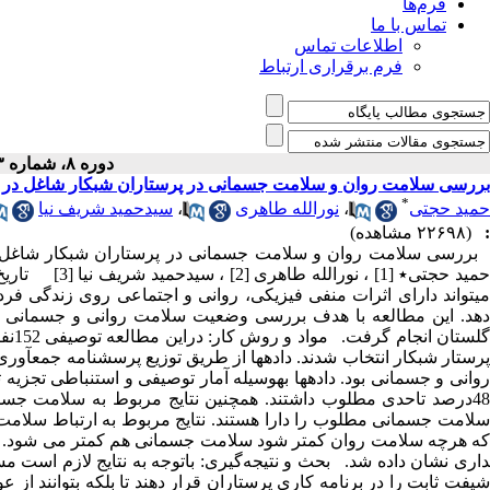
فرم‌ها
تماس با ما
اطلاعات تماس
فرم برقراری ارتباط
دوره ۸، شماره ۳ - ( پاییز ۱۳۸۹ )
بررسی سلامت روان و سلامت جسمانی در پرستاران شب­کار شاغل در بیمارس
*
حمید حجتی
،
نورالله طاهری
،
سیدحمید شریف نیا
:
(۲۲۶۹۸ مشاهده)
می­تواند دارای اثرات منفی فیزیکی، روانی و اجتماعی روی زندگی فردی
دهد. این مطالعه با هدف بررسی وضعیت سلامت روانی و جسمانی پ
پرستار شب­کار انتخاب شدند. داده­ها از طریق توزیع پرسش­نامه جمع­
داری نشان داده شد. بحث و نتیجه‌گیری: باتوجه به نتایج لازم است مس