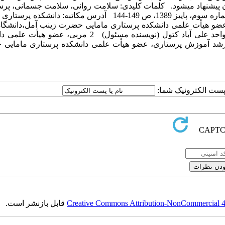
یشنهاد می­شود. کلمات کلیدی: سلامت روانی، سلامت جسمانی، پرست
شب­کار فصلنامه دانشکده پرستاری و مامایی ارومیه، دوره هشتم، شماره سوم، پاییز 1389، ص 149-144 آدرس مکاتبه: د
911273 (98+) Email: hojjati@yahoo.com 1 مربی و عضو هیأت علمی دانشکده پرستاری مامایی حضرت زینب آمل،دا
پزشکی بابل و عضو باشگاه پژوهشگران جوان دانشگاه آزاد اسلامی واحد علی آباد کتول (نویسنده مسئول) 2 مرب
دان، دانشگاه علوم پزشکی اهواز 3 کارشناس ارشد آموزش پرستاری، عضو هیأت علمی دانشکده پرستاری ما
ا پست الکترونیک شما:
Creative Commons Attribution-NonCommercial 4.0
قابل بازنشر است.