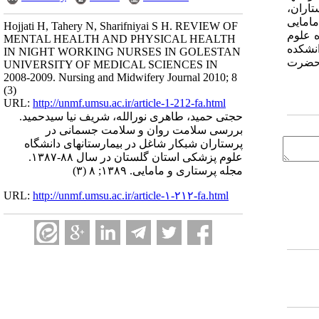
اران،
انشکده پرستاری مامایی
Hojjati H, Tahery N, Sharifniyai S H. REVIEW OF
نشگاه علوم
MENTAL HEALTH AND PHYSICAL HEALTH
ی، عضو هیأت علمی دانشکده
IN NIGHT WORKING NURSES IN GOLESTAN
مایی حضرت
UNIVERSITY OF MEDICAL SCIENCES IN
2008-2009. Nursing and Midwifery Journal 2010; 8
(3)
URL:
http://unmf.umsu.ac.ir/article-1-212-fa.html
حجتی حمید، طاهری نورالله، شریف نیا سیدحمید.
بررسی سلامت روان و سلامت جسمانی در
پرستاران شب­کار شاغل در بیمارستان­های دانشگاه
علوم پزشکی استان گلستان در سال ۸۸-۱۳۸۷.
مجله پرستاری و مامایی. ۱۳۸۹; ۸ (۳)
URL:
http://unmf.umsu.ac.ir/article-۱-۲۱۲-fa.html