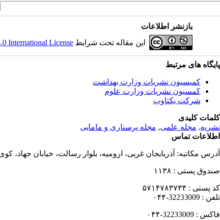
بازنشر اطلاعات
این مقاله تحت شرایط
 International License
پایگاه های مرتبط
کمیسیون نشریات وزارت بهداشت
کمسیون نشریات وزارت علوم
شرکت یکتاوب
کلمات کلیدی
نشریه
,
مجله علمی
,
مجله پرستاری و مامایی
اطلاعات تماس
آدرس مکاتبه:
آذربایجان غربی، ارومیه، بلوار رسالت، خیابان جهاد، کو
صندوق پستی :
۱۱۳۸
کد پستی :
۵۷۱۴۷۸۳۷۳۴
تلفن :
32233009-۰۴۴
فاکس :
32233009-۰۴۴