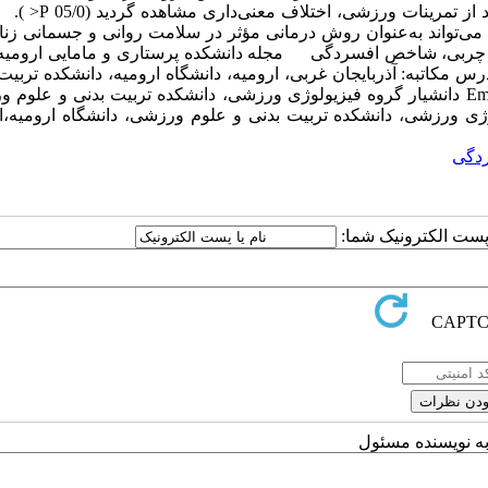
همچنین، بین سطح افسردگی زنان چاق در دو گروه شاهد و تجربی 
 می‌تواند به‌عنوان روش درمانی مؤثر در سلامت روانی و جسمانی زن
مرخ چربی، شاخص افسردگی مجله دانشکده پرستاری و مامایی ارومیه،
ماره دوم، پی‌درپی 67، اردیبهشت 1394، ص 162-154 آدرس مکاتبه: آذربایجان غربی، ارومیه، دانشگاه ارومیه، دانشکده تر
علوم ورزشی ، تلفن:09143215066 Email: so_babaei@yahoo.com [1] دانشیار گروه فیزیولوژی ورزشی، دانشکده تربیت بدنی و 
ی دکترای، گروه فیزیولوژی ورزشی، دانشکده تربیت بدنی و علوم ورزشی، دانشگاه ارومیه،
دگی
ا پست الکترونیک شما:
به نویسنده مسئول