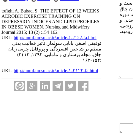
بعد از تمرینات ورزشی، اختلاف معنی‌داری مشاهده گردید (05/0 P< ). بحث و
ان چاق
tofighi A, Babaei S. THE EFFECT OF 12 WEEKS
 دوره
AEROBIC EXERCISE TRAINING ON
بیت‌بدنی و
DEPRESSION INDICES AND LIPID PROFILES
علوم ورزشی،
IN OBESE WOMEN. Nursing and Midwifery
ارومیه،
Journal 2015; 13 (2) :154-162
URL:
http://unmf.umsu.ac.ir/article-1-2122-fa.html
توفیقی اصغر، بابایی سولماز. تأثیر فعالیت بدنی
منظم بر شاخص افسردگی و پروفایل چربی زنان
چاق. مجله پرستاری و مامایی. ۱۳۹۴; ۱۳ (۲)
:۱۵۴-۱۶۲
URL:
http://unmf.umsu.ac.ir/article-۱-۲۱۲۲-fa.html