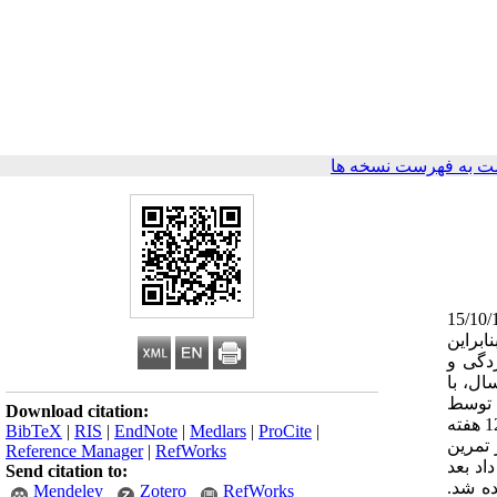
ت به فهرست نسخه ها
ل چربی زنان چاق اصغر توفیقی [1] ، سولماز بابایی [2] * تاریخ دریافت 15/10/1393
ابراین
دگی و
ق به دنبال تمرینات هوازی است. مواد و روش‌ها: در این پژوهش نیمه تجربی، 24 زن چاق با دامنه سنی 35-30 سال، با
سرده توسط
Download citation:
پرسشنامه استاندارد بک، به‌طور تصادفی در دو گروه 12 نفری (6 افسرده و 6 غیر افسرده) تجربی و شاهد قرار گرفتند. گروه تجربی به مدت 12 هفته
BibTeX
|
RIS
|
EndNote
|
Medlars
|
ProCite
|
 از تمرین
Reference Manager
|
RefWorks
ه‌ها: نتایج نشان داد بعد
Send citation to:
جربی و شاهد مشاهده شد.
Mendeley
Zotero
RefWorks