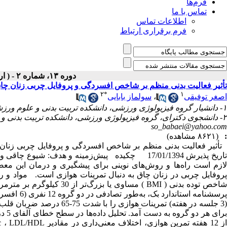
فرم‌ها
تماس با ما
اطلاعات تماس
فرم برقراری ارتباط
دوره ۱۳، شماره ۲ - ( اردیبهشت ۱۳۹۴ )
تأثیر فعالیت بدنی منظم بر شاخص افسردگی و پروفایل چربی زنان چا
۲
*
۱
اصغر توفیقی
،
سولماز بابایی
۱- دانشیار گروه فیزیولوژی ورزشی، دانشکده تربیت بدنی و علوم ورزشی، دانشگاه ارومیه، ارومیه، ایران
۲- دانشجوی دکترای، گروه فیزیولوژی ورزشی، دانشکده تربیت بدنی و علوم ورزشی، دانشگاه ارومیه،ارومیه، ایران (نویسنده مسئول) ،
so_babaei@yahoo.com
:
(۸۶۲۱ مشاهده)
تاریخ پذیرش 17/01/1394 چکیده پیش‌زمینه و هدف: 
لازم است راه‌ها و روش‌های نوینی برای پیشگیری و درمان این م
شاخص توده بدنی ( BMI ) مسا
(3 جلسه در هفته) تمرینات هو