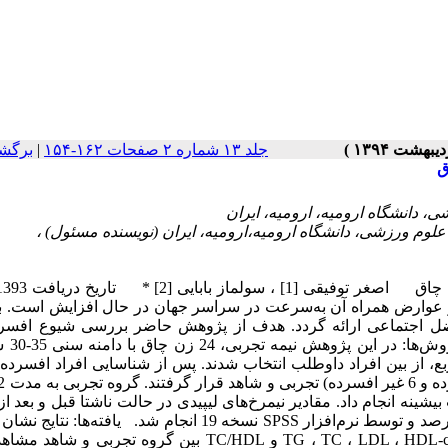
جلد ۱۳ شماره ۲ صفحات ۱۶۲-۱۵۴
|
برگش
ق
تأثیر فعالیت بدنی منظم بر شاخص افسردگی و پروفای
شیوع چاقی و عوارض همراه آن به‌سرعت در سراسر جهان در حال افزایش است. بن
عضل اجتماعی ارائه گردد. هدف از پژوهش حاضر بررسی شیوع افسر
پروفایل چربی در زنان چا
وی یا بزرگ‌تر از 30 کیلوگرم بر مترمربع، از بین افراد داوطلب انتخاب شدند. پس از شناسایی افراد اف
ازی را با شدت 75-65 درصد ضربان قلب بیشینه انجام داد. مقادیر نیمرخ‌های لیپیدی در حالت ناشتا قبل و بعد
برای هر دو گروه به دست آمد. تحلیل داده‌ها در سطح خطای آلفای 5 درصد و توسط نرم‌افزار SPSS نسخه 19 انجام شد. یافت
از 12 هفته تمرین هوازی، اختلاف معنی‌داری در مقادیر TG ، TC ، LDL ، HDL-c ، LDL/HDL و TC/HDL بین گروه ت