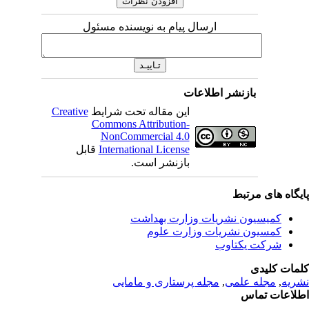
ارسال پیام به نویسنده مسئول
بازنشر اطلاعات
این مقاله تحت شرایط
Creative
Commons Attribution-
NonCommercial 4.0
International License
قابل
بازنشر است.
یگاه های مرتبط
کمیسیون نشریات وزارت بهداشت
کمسیون نشریات وزارت علوم
شرکت یکتاوب
مات کلیدی
ریه
,
مجله علمی
,
مجله پرستاری و مامایی
لاعات تماس