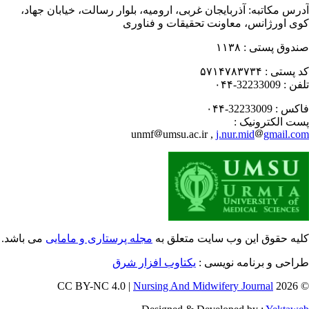
رس مکاتبه:
آذربایجان غربی، ارومیه، بلوار رسالت، خیابان جهاد،
ی اورژانس، معاونت تحقیقات و فناوری
دوق پستی :
۱۱۳۸
 پستی :
۵۷۱۴۷۸۳۷۳۴
فن :
32233009-۰۴۴
کس :
32233009-۰۴۴
ت الکترونیک :
unmf
umsu.ac.ir ,
j.nur.mid
gmail.c
یه حقوق این وب سایت متعلق به
مجله پرستاری و مامایی
می باشد.
احی و برنامه نویسی :
یکتاوب افزار شرق
Nursing And Midwifery Journal
© 202