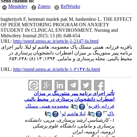
Send citation to:
Mendeley
Zotero
RefWorks
bagheriyeh F, hemmati maslek pak M, hashemloo L. THE EFFECT
OF PEER MENTORING PROGRAM ON ANXIETY
STUDENT IN CLINICAL ENVIRONMENT. Nursing and
Midwifery Journal 2015; 13 (8) :648-654
URL:
http://unmf.umsu.ac.ir/article-1-2147-fa.html
باقریه فرزانه، همتی مسلک پاک معصومه، هاشم لو لیلا. تأثیر اجرای
برنامه پییر منتورینگ بر میزان اضطراب دانشجویان پرستاری در
محیط بالینی. مجله پرستاری و مامایی. ۱۳۹۴; ۱۳ (۸) :۶۴۸-۶۵۴
URL:
http://unmf.umsu.ac.ir/article-۱-۲۱۴۷-fa.html
تأثیر اجرای برنامه پییر منتورینگ بر میزان
اضطراب دانشجویان پرستاری در محیط بالینی
۱
فرزانه باقریه
،
معصومه همتی مسلک
۱
۲
*
پاک
،
لیلا هاشم لو
۱- کارشناسی ارشد پرستاری، مربی، دانشکده
پرستاری و مامایی، دانشگاه علوم پزشکی
ارومیه، ارومیه، ایران