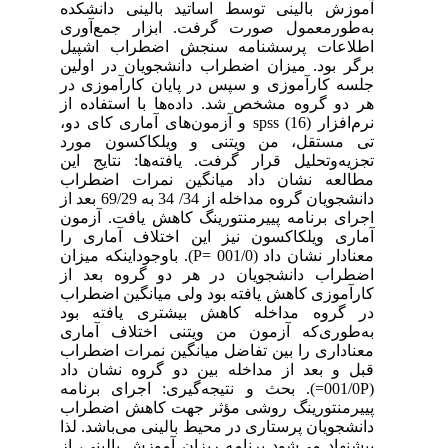
آموزش بالینی توسط اساتید بالینی دانشکده
به‌طورمعمول صورت گرفت. ابزار جمع‌آوری
اطلاعات پرسشنامه سنجش اضطراب اشپیل
برگر بود. میزان اضطراب دانشجویان در اولین
جلسه کارآموزی و سپس در پایان کارآموزی در
هر دو گروه مشخص شد. داده‌ها با استفاده از
نرم‌افزار (16) spss و آزمون‌های آماری کای دو،
تی مستقل، من ویتنی و ویلکاکسون مورد
تجزیه‌وتحلیل قرار گرفت. یافته‌ها: نتایج این
مطالعه نشان داد میانگین نمرات اضطراب
دانشجویان گروه مداخله از 34/ 34 به 69/29 بعد از
اجرای برنامه پییرمنتورینگ کاهش یافت. آزمون
آماری ویلکاکسون نیز این اختلاف آماری را
معنادار نشان داد (001/0 =P). باوجوداینکه میزان
اضطراب دانشجویان در هر دو گروه بعد از
کارآموزی کاهش یافته بود ولی میانگین اضطراب
در گروه مداخله کاهش بیشتری یافته بود
به‌طوری‌که آزمون من ویتنی اختلاف آماری
معناداری را بین تفاضل میانگین نمرات اضطراب
قبل و بعد از مداخله بین دو گروه نشان داد
(001/0P=). بحث و نتیجه‌گیری: اجرای برنامه
پییرمنتورینگ روشی مؤثر جهت کاهش اضطراب
دانشجویان پرستاری در محیط بالینی می‌باشد. لذا
پیشنهاد می‌شود برنامه ریزان آموزش بالینی، از