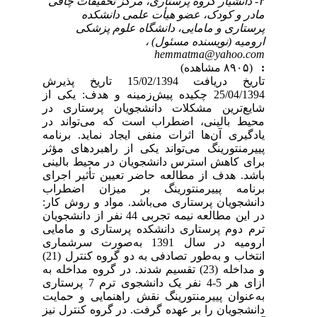
۲- دانشیار گروه پرستاری، مرکز تحقیقات چاقی
مادر و کودک، عضو هیأت علمی دانشکده
پرستاری و مامایی، دانشگاه علوم پزشکی
ارومیه (نویسنده مسئول) ،
hemmatma@yahoo.com
:
(۸۹۰۵ مشاهده)
تاریخ دریافت 15/02/1394 تاریخ پذیرش
25/04/1394 چکیده پیش‌زمینه و هدف: یکی از
شایع‌ترین مشکلات دانشجویان پرستاری در
محیط بالینی، اضطراب است که می‌تواند در
یادگیری آن‌ها اثرات منفی ایجاد نماید. برنامه
پییرمنتورینگ می‌تواند یکی از راهبردهای مؤثر
برای کاهش استرس دانشجویان در محیط بالینی
باشد. هدف از مطالعه حاضر تعیین تأثیر اجرای
برنامه پییرمنتورینگ بر میزان اضطراب
دانشجویان پرستاری می‌باشد. مواد و روش کار:
در این مطالعه نیمه تجربی 44 نفر از دانشجویان
ترم دوم پرستاری دانشکده پرستاری و مامایی
ارومیه در سال 1391 به‌صورت سرشماری
انتخاب و به‌طور تصادفی به دو گروه کنترل (21)
و مداخله (23) تقسیم شدند. در گروه مداخله به
ازای هر 5-4 نفر یک دانشجوی ترم 7 پرستاری
به‌عنوان پییرمنتورینگ نقش راهنمایی و حمایت
دانشجویان را بر عهده گرفت. در گروه کنترل نیز