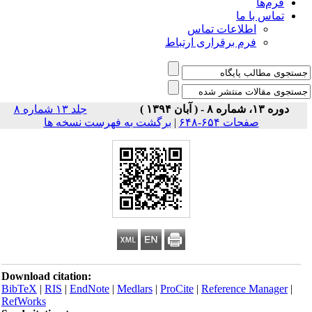
فرم‌ها
تماس با ما
اطلاعات تماس
فرم برقراری ارتباط
دوره ۱۳، شماره ۸ - ( آبان ۱۳۹۴ )
جلد ۱۳ شماره ۸
صفحات ۶۵۴-۶۴۸
|
برگشت به فهرست نسخه ها
Download citation:
BibTeX
|
RIS
|
EndNote
|
Medlars
|
ProCite
|
Reference Manager
|
RefWorks