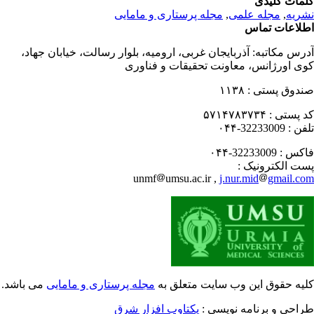
مات کلیدی
ریه
,
مجله علمی
,
مجله پرستاری و مامایی
لاعات تماس
رس مکاتبه:
آذربایجان غربی، ارومیه، بلوار رسالت، خیابان جهاد،
ی اورژانس، معاونت تحقیقات و فناوری
دوق پستی :
۱۱۳۸
 پستی :
۵۷۱۴۷۸۳۷۳۴
فن :
32233009-۰۴۴
کس :
32233009-۰۴۴
ت الکترونیک :
unmf
umsu.ac.ir ,
j.nur.mid
gmail.c
یه حقوق این وب سایت متعلق به
مجله پرستاری و مامایی
می باشد.
احی و برنامه نویسی :
یکتاوب افزار شرق