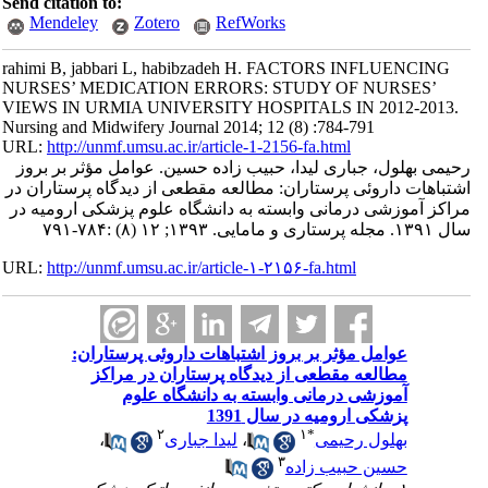
Send citation to:
Mendeley
Zotero
RefWorks
rahimi B, jabbari L, habibzadeh H. FACTORS INFLUENCING
NURSES’ MEDICATION ERRORS: STUDY OF NURSES’
VIEWS IN URMIA UNIVERSITY HOSPITALS IN 2012-2013.
Nursing and Midwifery Journal 2014; 12 (8) :784-791
URL:
http://unmf.umsu.ac.ir/article-1-2156-fa.html
رحیمی بهلول، جباری لیدا، حبیب زاده حسین. عوامل مؤثر بر بروز
اشتباهات داروئی پرستاران: مطالعه مقطعی از دیدگاه پرستاران در
مراکز آموزشی درمانی وابسته به دانشگاه علوم پزشکی ارومیه در
سال ۱۳۹۱. مجله پرستاری و مامایی. ۱۳۹۳; ۱۲ (۸) :۷۸۴-۷۹۱
URL:
http://unmf.umsu.ac.ir/article-۱-۲۱۵۶-fa.html
عوامل مؤثر بر بروز اشتباهات داروئی پرستاران:
مطالعه مقطعی از دیدگاه پرستاران در مراکز
آموزشی درمانی وابسته به دانشگاه علوم
پزشکی ارومیه در سال 1391
۲
۱
*
بهلول رحیمی
،
لیدا جباری
،
۳
حسین حبیب زاده