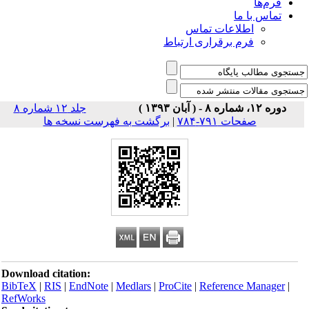
فرم‌ها
تماس با ما
اطلاعات تماس
فرم برقراری ارتباط
دوره ۱۲، شماره ۸ - ( آبان ۱۳۹۳ )
جلد ۱۲ شماره ۸
صفحات ۷۹۱-۷۸۴
|
برگشت به فهرست نسخه ها
Download citation:
BibTeX
|
RIS
|
EndNote
|
Medlars
|
ProCite
|
Reference Manager
|
RefWorks