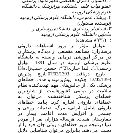
۱- دانشیار، دکتری تخصصی انفورماتیک پزشکی
عضو هیات علمی دانشکده پیراپزشکی، دانشگاه
علوم پزشکی ارومیه
۲- پزشک عمومی، دانشگاه علوم پزشکی ارومیه
(نویسنده مسئول)
۳- استادیار پرستاری، دانشکده پرستاری و
مامایی دانشگاه علوم پزشکی ارومیه
:
(۸۹۳۱ مشاهده)
عوامل مؤثر بر بروز اشتباهات داروئی
پرستاران: مطالعه مقطعی از دیدگاه پرستاران
در مراکز آموزشی درمانی وابسته به دانشگاه
علوم پزشکی ارومیه در سال 1391 بهلول
رحیمی[1]، لیدا جباری[2]*، حسین حبیب‌زاده[3]
تاریخ دریافت 07/03/1393 تاریخ پذیرش
13/05/1393 چکیده پیش‌زمینه و هدف: خطاهای
پزشکی یکی از چالش‌های مهم تهدیدکننده نظام
سلامت در تمامی کشورهاست. از شایع‌ترین
خطاهای پزشکی شناخته‌شده می‌توان به
خطاهای داروئی اشاره کرد. پیامد خطاهای
داروئی شامل ناتوانی، مرگ، صدمات روحی و
جسمی و افزایش مدت اقامت بیمار در
بیمارستان هست. هرساله هزاران نفر از مردم
دنیا درنتیجه بروز خطاهای داروئی جان خود را از
دست می‌دهند. بنابراین می‌توان شناسایی دلایل