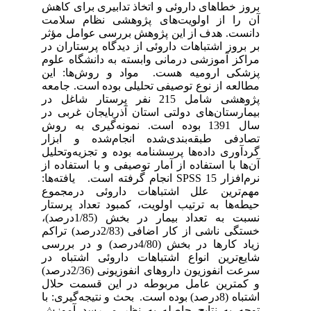
بروز خطاهای داروئی و اتخاذ تدابیری برای کاهش
آن را از اولویت‌های پژوهشی نظام سلامت
دانست. هدف از این پژوهش بررسی عوامل مؤثر
بر بروز اشتباهات داروئی از دیدگاه پرستاران در
مراکز آموزشی درمانی وابسته به دانشگاه علوم
پزشکی ارومیه هست. مواد و روش‌ها: این
مطالعه از نوع توصیفی تحلیلی بوده است. جامعه
پژوهشی شامل 215 نفر پرستار شاغل در
بیمارستان‌های دولتی استان آذربایجان غربی در
سال 1391 بوده است. نمونه‌گیری به روش
تصادفی طبقه‌بندی‌شده انجام‌شده و ابزار
گردآوری داده‌ها پرسشنامه بوده و تجزیه‌وتحلیل
آن‌ها با استفاده از آمار توصیفی و با استفاده از
نرم‌افزار SPSS 15 انجام گرفته است. یافته‌ها:
مهم‌ترین علل اشتباهات داروئی درمجموع
حیطه‌ها به ترتیب اولویت، کمبود تعداد پرستار
نسبت به تعداد بیمار در بخش (1/85درصد)،
خستگی ناشی از کار اضافی (2/83درصد) تراکم
زیاد کارها در بخش (4/80درصد) و در بررسی
شایع‌ترین انواع اشتباهات داروئی اشتباه در
سرعت انفوزیون داروهای انفوزیونی (2/36درصد)
و کمترین عامل مربوطه در این قسمت حلال
اشتباه (8درصد) بوده است. بحث و نتیجه‌گیری: با
توجه به نتایج حاصله به نظر می‌رسد آموزش