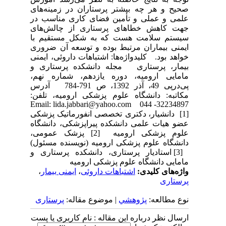
صحیح و هر چه بیشتر پرستاران در زمینه‌های
علمی و عملی و تأمین فضای کاری مناسب در
جهت کاهش خطاهای پرستاری از چالش‌های
سیستم سلامت هست که به شکل مستقیم با
ایمنی بیماران مرتبط بوده و توسعه آن ضروری
خواهد بود. کلیدواژه‌ها: اشتباهات داروئی، ایمنی
بیمار، پرستاری مجله دانشکده پرستاری و
مامایی ارومیه، دوره یازدهم، شماره نهم،
پی‌درپی 49، آذر 1392، ص 791-784 آدرس
مکاتبه: دانشگاه علوم پزشکی ارومیه، تلفن:
32234897- 044 Email: lida.jabbari@yahoo.com
[1]دانشیار، دکتری تخصصی انفورماتیک پزشکی
عضو هیات علمی دانشکده پیراپزشکی، دانشگاه
علوم پزشکی ارومیه [2] پزشک عمومی،
دانشگاه علوم پزشکی ارومیه (نویسنده مسئول)
[3] استادیار پرستاری، دانشکده پرستاری و
مامایی دانشگاه علوم پزشکی ارومیه
واژه‌های کلیدی:
اشتباهات داروئی
،
ایمنی بیمار
،
پرستاری
نوع مطالعه:
پژوهشي
| موضوع مقاله:
پرستاری
ارسال نظر درباره این مقاله : نام کاربری یا پست