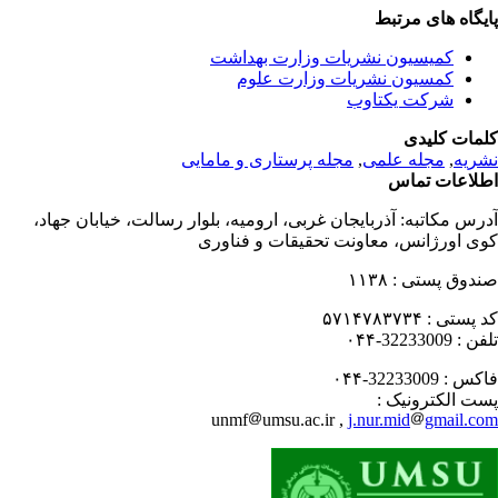
یگاه های مرتبط
کمیسیون نشریات وزارت بهداشت
کمسیون نشریات وزارت علوم
شرکت یکتاوب
مات کلیدی
ریه
,
مجله علمی
,
مجله پرستاری و مامایی
لاعات تماس
رس مکاتبه:
آذربایجان غربی، ارومیه، بلوار رسالت، خیابان جهاد،
ی اورژانس، معاونت تحقیقات و فناوری
دوق پستی :
۱۱۳۸
 پستی :
۵۷۱۴۷۸۳۷۳۴
فن :
32233009-۰۴۴
کس :
32233009-۰۴۴
ت الکترونیک :
unmf
umsu.ac.ir ,
j.nur.mid
gmail.c