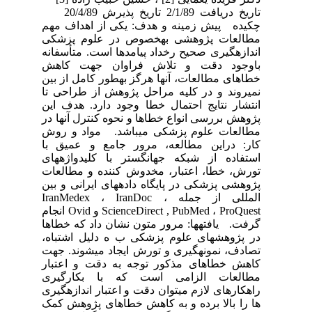
تاریخ دریافت 2/1/89 تاریخ پذیرش 20/4/89
چکیده پیش زمینه و هدف: یکی از اهداف مهم
مطالعات پژوهشی به­خصوص در علوم پزشکی
اندازه­گیری صحیح رخداد پیامدها است. متأسفانه
باوجود دقت و تلاش فراوان جهت کاهش
خطاهای مطالعات، آن­ها هرگز به­طور کامل از بین
نمی­روند و در کلیه مراحل پژوهش از طراحی تا
انتشار نتایج احتمال خطا وجود دارد. هدف این
پژوهش بررسی انواع خطاها و نحوه کنترل آن­ها در
مطالعات علوم پزشکی می­باشد. مواد و روش
کار: دراین مطالعه، مرور جامع و عمیق با
استفاده از شبکه جهان­گستر با کلیدواژه­های
تورش، خطا، اعتبار، مخدوش کننده و مطالعات
پژوهشی پزشکی در پایگاه داده­های ایرانی و بین
المللی از جمله IranMedex ، IranDoc ،
ScienceDirect , PubMed ، ProQuest و Ovid انجام
گرفت. یافته­ها: مرور متون نشان داد که خطاها
در پژوهش­های علوم پزشکی ب ه­ دلیل اشتباه،
تصادف، نمونه­گیری و تورش ایجاد می­شوند. جهت
کاهش خطاهای مذکور توجه به دقت و اعتبار
مطالعات الزامی است که با بکارگیری
راهکارهای لازم می­توان دقت و اعتبار اندازه­گیری
­ها را بالا برده و به کاهش خطاهای پژوهش کمک