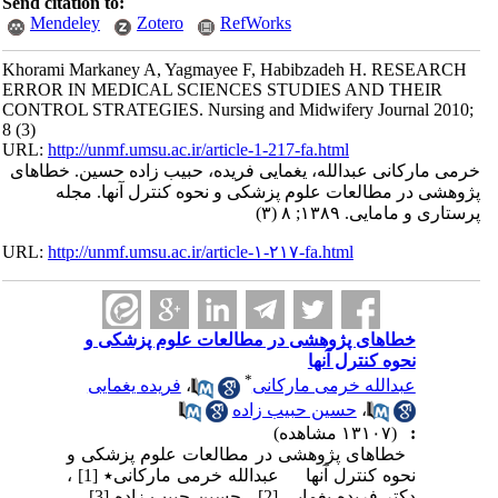
Send citation to:
Mendeley
Zotero
RefWorks
Khorami Markaney A, Yagmayee F, Habibzadeh H. RESEARCH
ERROR IN MEDICAL SCIENCES STUDIES AND THEIR
CONTROL STRATEGIES. Nursing and Midwifery Journal 2010;
8 (3)
URL:
http://unmf.umsu.ac.ir/article-1-217-fa.html
خرمی مارکانی عبدالله، یغمایی فریده، حبیب زاده حسین. خطاهای
پژوهشی در مطالعات علوم پزشکی و نحوه کنترل آن­ها. مجله
پرستاری و مامایی. ۱۳۸۹; ۸ (۳)
URL:
http://unmf.umsu.ac.ir/article-۱-۲۱۷-fa.html
خطاهای پژوهشی در مطالعات علوم پزشکی و
نحوه کنترل آن­ها
*
عبدالله خرمی مارکانی
،
فریده یغمایی
،
حسین حبیب زاده
:
(۱۳۱۰۷ مشاهده)
خطاهای پژوهشی در مطالعات علوم پزشکی و
نحوه کنترل آن­ها عبدالله خرمی مارکانی٭ [1] ،
دکتر فریده یغمایی [2] ، حسین حبیب زاده [3]