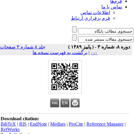
فرم‌ها
تماس با ما
اطلاعات تماس
فرم برقراری ارتباط
دوره ۸، شماره ۳ - ( پاییز ۱۳۸۹ )
جلد ۸ شماره ۳ صفحات
۰-۰
|
برگشت به فهرست نسخه ها
Download citation:
BibTeX
|
RIS
|
EndNote
|
Medlars
|
ProCite
|
Reference Manager
|
RefWorks