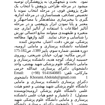
نمود. بحث و نتیجه­گیری: به پژوهشگران توصیه
می­شود در مرحله طراحی پژوهش با انتخاب یک
طرح پژوهش قوی، در مرحله انتخاب نمونه با
تخصیص تصادفی، همسان­سازی، در مرحله اندازه­
گیری با بی­خبرسازی مشاهده­گر یا مصاحبه­گر و
معتبر و پایا نمودن ابزار پژوهشی و در مرحله
آنالیز اطلاعات با استفاده از آنالیز آماری چند
متغیره و طبقه­بندی می­توانند منابع احتمالی تورش
را شناسایی و حذف نمایند. کلید واژه­ها: مطالعه
پزشکی، تورش، دقت، اعتبار، مخدوش کننده
فصلنامه دانشکده پرستاری و مامایی ارومیه،
دوره هشتم، شماره سوم، پاییز 1389، ص182-175
آدرس مکاتبه: تهران، خیابان شریعتی، روبروی
حسینیه ارشاد، کوچه هدیه، دانشکده پرستاری و
مامایی دانشگاه علوم پزشکی شهید بهشتی، واحد
دانشجویان دکترای پرستاری، عبدالله خرمی
مارکانی، تلفن: 9141640885 (98+) Email:
Khorami.Abdolah@gmail.com 1 دانشجوی
دکترای پرستاری دانشکده پرستاری و مامایی
دانشگاه علوم پزشکی شهید بهشتی و عضو هیئت
علمی دانشگاه علوم پزشکی ارومیه(نویسنده
مسئول) 2 دانشیار و عضو هیات علمی دانشکده
پرستاری و مامایی دانشگاه علوم پزشکی شهید
بهشتی 3 دانشجوی دکترای پرستاری دانشگاه