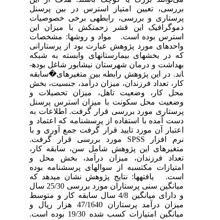
بررسی، تعیین امتیاز استرس در بین پرسنل
پرستاری و بررسی، رابطه­ی برخی خصوصیات
دموگرافیک این قشر زحمتکش با میزان این
استرس بوده است. مواد و روش­ها: مشخصات
واحدهای مورد پژوهش عبارت بود از پرستارانی
که در بخش­های بیمارستان­های وابسته به شبکه
بهداشت و درمان شهرستان نیشابور شاغل بوده­
اند. در این پژوهش رابطه بین متغیرهای�سابقه
کار، تعداد فرزندان، میزان درآمد، جنسیت، بخش
محل کار، وضعیت تاهل، میزان تحصیلات و
وضعیت محل سکونت با میزان استرس پرسنل
پرستاری مورد بررسی قرار گرفت. اطلاعات به
دست آمده با استفاده از پرسشنامه که اعتماد و
اعتبار آن مورد تایید قرار گرفت جمع آوری و با
نرم افزار SPSS مورد بررسی قرار گرفت.
متغیرهای این پژوهش شامل سن، سابقه کار،
تعداد فرزندان، میزان درآمد، بخش محل و
امتیازات مکتسبه از سوال­های پرسشنامه بوده
است. یافته­ها: نتایج پژوهش نشان می­دهد که
میانگین سنی پرستاران مورد بررسی 25/30 سال
و دارای میانگین 4/8 سال سابقه کار و متوسط
میزان درآمد پرستاران 47/1640 هزار ریال و
میانگین امتیازات کسب شده 19/30 بوده است.