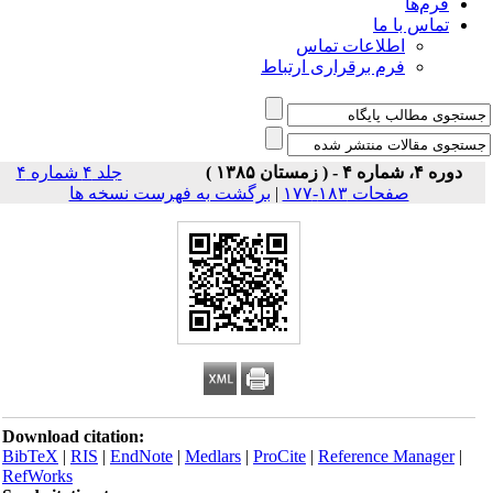
فرم‌ها
تماس با ما
اطلاعات تماس
فرم برقراری ارتباط
دوره ۴، شماره ۴ - ( زمستان ۱۳۸۵ )
جلد ۴ شماره ۴
صفحات ۱۸۳-۱۷۷
|
برگشت به فهرست نسخه ها
Download citation:
BibTeX
|
RIS
|
EndNote
|
Medlars
|
ProCite
|
Reference Manager
|
RefWorks