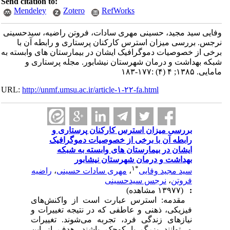
Send citation to:
Mendeley
Zotero
RefWorks
وفایی سید مجید، حسینی مهری سادات، فروتن راضیه، سیدحسینی
نرجس. بررسی میزان استرس کارکنان پرستاری و رابطه آن با
برخی از خصوصیات دموگرافیک ایشان در بیمارستان های وابسته به
شبکه بهداشت و درمان شهرستان نیشابور. مجله پرستاری و
مامایی. ۱۳۸۵; ۴ (۴) :۱۷۷-۱۸۳
URL:
http://unmf.umsu.ac.ir/article-۱-۲۲-fa.html
بررسی میزان استرس کارکنان پرستاری و
رابطه آن با برخی از خصوصیات دموگرافیک
ایشان در بیمارستان های وابسته به شبکه
بهداشت و درمان شهرستان نیشابور
۱
*
سید مجید وفایی
،
مهری سادات حسینی
،
راضیه
فروتن
،
نرجس سیدحسینی
:
(۱۳۹۷۷ مشاهده)
مقدمه: استرس‌ عبارت‌ است‌ از واکنش‌های‌
فیزیکی‌، ذهنی‌ و عاطفی‌ که در نتیجه‌ تغییرات‌ و
نیازهای‌ زندگی‌ فرد، تجربه‌ می‌شوند. تغییرات‌
می‌توانند بزرگ‌ یا کوچک‌ باشند. هدف از این