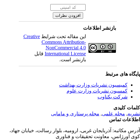
بازنشر اطلاعات
این مقاله تحت شرایط
Creative
Commons Attribution-
NonCommercial 4.0
International License
قابل
بازنشر است.
یگاه های مرتبط
کمیسیون نشریات وزارت بهداشت
کمسیون نشریات وزارت علوم
شرکت یکتاوب
مات کلیدی
ریه
,
مجله علمی
,
مجله پرستاری و مامایی
لاعات تماس
رس مکاتبه:
آذربایجان غربی، ارومیه، بلوار رسالت، خیابان جهاد،
ی اورژانس، معاونت تحقیقات و فناوری