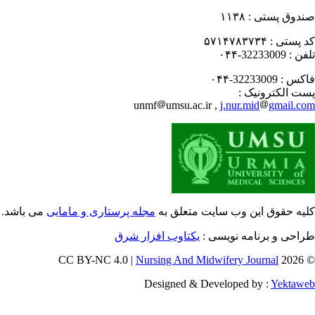
دوق پستی :
۱۱۳۸
 پستی :
۵۷۱۴۷۸۳۷۳۴
فن :
32233009-۰۴۴
کس :
32233009-۰۴۴
ت الکترونیک :
unmf
umsu.ac.ir ,
j.nur.mid
gmail.c
یه حقوق این وب سایت متعلق به
مجله پرستاری و مامایی
می باشد.
احی و برنامه نویسی :
یکتاوب افزار شرق
Nursing And Midwifery Journal
© 202
Designed & Developed by :
Yektaw