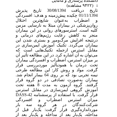
دانشکده پرستاری و مامایی
:
(۹۴۲۲ مشاهده)
تاریخ دریافت 30/08/1394 تاریخ پذیرش
01/11/1394 چکیده پیش‌زمینه و هدف: افسردگی
و اضطراب به‌عنوان شایع‌ترین اختلال
روان‌پزشکی در بیماران مبتلا به نارسایی مزمن
کلیه است. استرسورهای روانی در این بیماران
منجر به کاهش رعایت رژیم‌های درمانی و
درنتیجه افزایش مرگ‌ومیر و بستری شدن این
بیماران می‌گردد. تکنیک آموزش ایمن‌سازی در
مقابل استرس ازجمله تکنیک‌هایی است که
می‌توان به آن اشاره کرد. در این مطالعه تأثیر آن
بر میزان استرس، اضطراب و افسردگی بیماران
تحت درمان با همودیالیز موردبررسی قرار
گرفت. مواد و روش کار: این مطالعه طرحی
نیمه تجربی بود که بر روی 64 بیمار انجام شد.
بیماران به‌صورت تصادفی در دو گروه قرار
گرفتند. گروه آزمون به مدت 8 هفته تحت
آموزش گروهی ایمن‌سازی در مقابل استرس
قرار گرفت. با استفاده از پرسشنامه DASS-42
میزان استرس اضطراب و افسردگی
شرکت‌کنندگان در هر گروه سه بار
مورداندازه‌گیری قرار گرفت: یک‌بار قبل از
مداخله، یک‌بار بعد از مداخله و یک‌بار بعد از