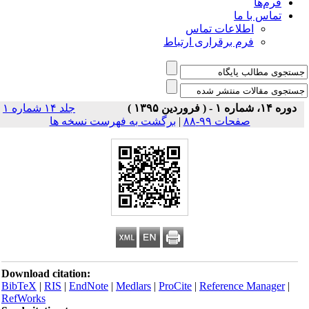
فرم‌ها
تماس با ما
اطلاعات تماس
فرم برقراری ارتباط
دوره ۱۴، شماره ۱ - ( فروردین ۱۳۹۵ )
جلد ۱۴ شماره ۱
صفحات ۹۹-۸۸
|
برگشت به فهرست نسخه ها
Download citation:
BibTeX
|
RIS
|
EndNote
|
Medlars
|
ProCite
|
Reference Manager
|
RefWorks