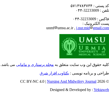
 پستی :
۵۷۱۴۷۸۳۷۳۴
فن :
32233009-۰۴۴
کس :
32233009-۰۴۴
ت الکترونیک :
unmf
umsu.ac.ir ,
j.nur.mid
gmail.c
یه حقوق این وب سایت متعلق به
مجله پرستاری و مامایی
می باشد.
احی و برنامه نویسی :
یکتاوب افزار شرق
Nursing And Midwifery Journal
© 202
Designed & Developed by :
Yektaw