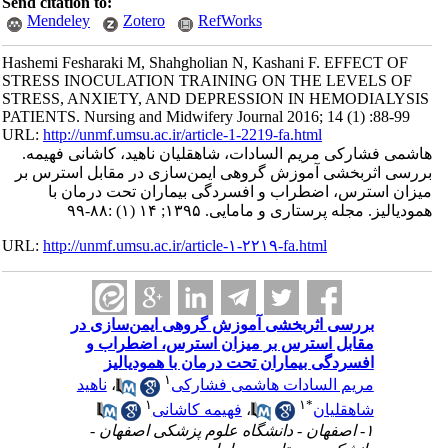
Send citation to:
Mendeley
Zotero
RefWorks
Hashemi Fesharaki M, Shahgholian N, Kashani F. EFFECT OF
STRESS INOCULATION TRAINING ON THE LEVELS OF
STRESS, ANXIETY, AND DEPRESSION IN HEMODIALYSIS
PATIENTS. Nursing and Midwifery Journal 2016; 14 (1) :88-99
URL:
http://unmf.umsu.ac.ir/article-1-2219-fa.html
هاشمی فشارکی مریم السادات، شاهقلیان ناهید، کاشانی فهیمه.
بررسی اثربخشی آموزش گروهی ایمن‌سازی در مقابل استرس بر
میزان استرس، اضطراب و افسردگی بیماران تحت درمان با
همودیالیز. مجله پرستاری و مامایی. ۱۳۹۵; ۱۴ (۱) :۸۸-۹۹
URL:
http://unmf.umsu.ac.ir/article-۱-۲۲۱۹-fa.html
بررسی اثربخشی آموزش گروهی ایمن‌سازی در
مقابل استرس بر میزان استرس، اضطراب و
افسردگی بیماران تحت درمان با همودیالیز
۱
مریم السادات هاشمی فشارکی
،
ناهید
۱
۱
*
شاهقلیان
،
فهیمه کاشانی
۱- اصفهان - دانشگاه علوم پزشکی اصفهان -