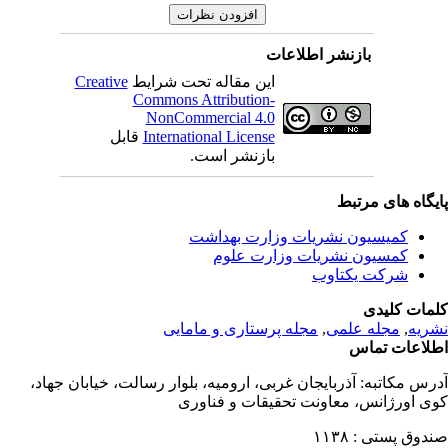
بازنشر اطلاعات
این مقاله تحت شرایط
Creative
Commons Attribution-
NonCommercial 4.0
International License
قابل
بازنشر است.
یگاه های مرتبط
کمیسیون نشریات وزارت بهداشت
کمسیون نشریات وزارت علوم
شرکت یکتاوب
مات کلیدی
ریه
,
مجله علمی
,
مجله پرستاری و مامایی
لاعات تماس
رس مکاتبه:
آذربایجان غربی، ارومیه، بلوار رسالت، خیابان جهاد،
ی اورژانس، معاونت تحقیقات و فناوری
دوق پستی :
۱۱۳۸