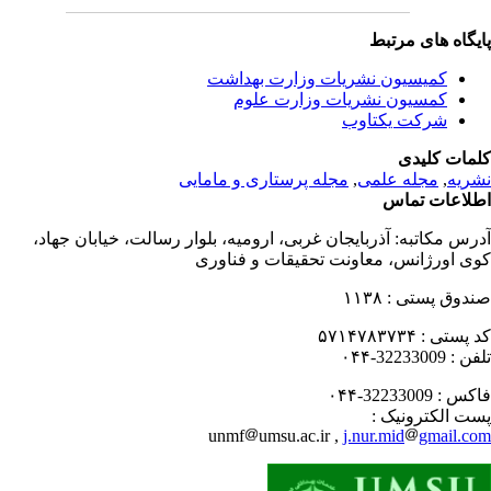
یگاه های مرتبط
کمیسیون نشریات وزارت بهداشت
کمسیون نشریات وزارت علوم
شرکت یکتاوب
مات کلیدی
ریه
,
مجله علمی
,
مجله پرستاری و مامایی
لاعات تماس
رس مکاتبه:
آذربایجان غربی، ارومیه، بلوار رسالت، خیابان جهاد،
ی اورژانس، معاونت تحقیقات و فناوری
دوق پستی :
۱۱۳۸
 پستی :
۵۷۱۴۷۸۳۷۳۴
فن :
32233009-۰۴۴
کس :
32233009-۰۴۴
ت الکترونیک :
unmf
umsu.ac.ir ,
j.nur.mid
gmail.c