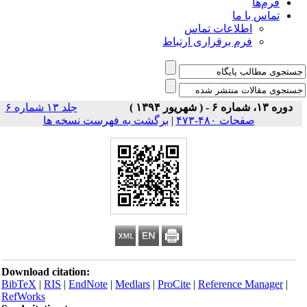
فرم‌ها
تماس با ما
اطلاعات تماس
فرم برقراری ارتباط
دوره ۱۳، شماره ۶ - ( شهریور ۱۳۹۴ )
جلد ۱۳ شماره ۶
صفحات ۴۸۰-۴۷۳
|
برگشت به فهرست نسخه ها
Download citation:
BibTeX
|
RIS
|
EndNote
|
Medlars
|
ProCite
|
Reference Manager
|
RefWorks