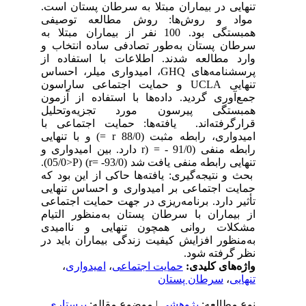
تنهایی در بیماران مبتلا به سرطان پستان است.
مواد و روش‌ها: روش مطالعه توصیفی
همبستگی بود. 100 نفر از بیماران مبتلا به
سرطان پستان به‌طور تصادفی ساده انتخاب و
وارد مطالعه شدند. اطلاعات با استفاده از
پرسشنامه‌های GHQ، امیدواری میلر، احساس
تنهایی UCLA و حمایت اجتماعی ساراسون
جمع‌آوری گردید. داده‌ها با استفاده از آزمون
همبستگی پیرسون مورد تجزیه‌وتحلیل
قرارگرفته‌اند. یافته‌ها: حمایت اجتماعی با
امیدواری، رابطه مثبت (88/0 r =) و با تنهایی
رابطه منفی (91/0 - = (r دارد. بین امیدواری و
تنهایی رابطه منفی یافت شد (93/0- =r) (05/0>P).
بحث و نتیجه‌گیری: یافته‌ها حاکی از این بود که
حمایت اجتماعی بر امیدواری و احساس تنهایی
تأثیر دارد. برنامه‌ریزی در جهت حمایت اجتماعی
از بیماران با سرطان پستان به‌منظور التیام
مشکلات روانی همچون تنهایی و ناامیدی
به‌منظور افزایش کیفیت زندگی بیماران باید در
نظر گرفته شود.
واژه‌های کلیدی:
حمایت اجتماعی
،
امیدواری
،
تنهایی
،
سرطان پستان
نوع مطالعه:
پژوهشي
| موضوع مقاله:
پرستاری