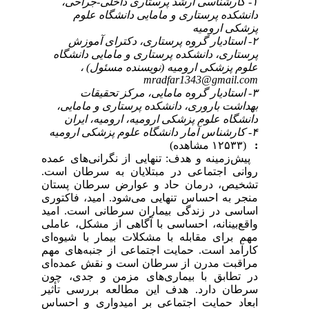
۱- کارشناسی ارشد پرستاری داخلی-جراحی،
دانشکده پرستاری و مامایی دانشگاه علوم
پزشکی ارومیه
۲- استادیار گروه پرستاری، دکترای آموزش
پرستاری، دانشکده پرستاری و مامایی دانشگاه
علوم پزشکی ارومیه (نویسنده مسئول) ،
mradfar1343@gmail.com
۳- استادیار گروه مامایی، مرکز تحقیقات
بهداشت باروری، دانشکده پرستاری و مامایی،
دانشگاه علوم پزشکی ارومیه، ارومیه، ایران
۴- کارشناس آمار دانشگاه علوم پزشکی ارومیه
:
(۱۲۵۳۳ مشاهده)
پیش‌زمینه و هدف: تنهایی از نگرانی‌های عمده
روانی اجتماعی در مبتلایان به سرطان است.
تشخیص، درمان حاد و عوارض سرطان پستان
منجر به احساس تنهایی می‌شود. امید، فاکتوری
اساسی در زندگی بیماران سرطانی است. امید
واقع‌بینانه، احساسی با آگاهی از مشکل، عاملی
مهم برای مقابله با مشکلات بیمار با شیوه‌ای
کارآمد است. حمایت اجتماعی از جنبه‌های مهم
مراقبت مدرن از سرطان است و نقش عمده‌ای
در تطابق با بیماری‌های مزمن و جدی، چون
سرطان دارد. هدف این مطالعه بررسی تأثیر
ابعاد حمایت اجتماعی بر امیدواری و احساس