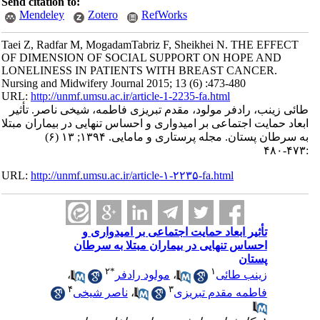
Send citation to:
Mendeley
Zotero
RefWorks
Taei Z, Radfar M, MogadamTabriz F, Sheikhei N. THE EFFECT
OF DIMENSION OF SOCIAL SUPPORT ON HOPE AND
LONELINESS IN PATIENTS WITH BREAST CANCER.
Nursing and Midwifery Journal 2015; 13 (6) :473-480
URL:
http://unmf.umsu.ac.ir/article-1-2235-fa.html
طائی زینب، رادفر مولود، مقدم تبریزی فاطمه، شیخی ناصر. تأثیر
ابعاد حمایت اجتماعی بر امیدواری و احساس تنهایی در بیماران مبتلا
به سرطان پستان. مجله پرستاری و مامایی. ۱۳۹۴; ۱۳ (۶)
:۴۷۳-۴۸۰
URL:
http://unmf.umsu.ac.ir/article-۱-۲۲۳۵-fa.html
تأثیر ابعاد حمایت اجتماعی بر امیدواری و
احساس تنهایی در بیماران مبتلا به سرطان
پستان
۲
*
۱
زینب طائی
،
مولود رادفر
،
۴
۳
فاطمه مقدم تبریزی
،
ناصر شیخی