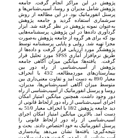
پژوهش در این مراکز انجام گرفت. جامعه
پژوهش شامل مدیران و روسا، آسیب‌شناس‌ها و
پرسنل انفورماتیک بود. در این مطالعه از روش
سرشماری استفاده گردید و جامعه پژوهش
به‌عنوان نمونه پژوهش در نظر گرفته شد. ابزار
گردآوری داده‌ها در این پژوهش، پرسشنامه‌هایی
بود که برای هر گروه از جامعه پژوهش به‌صورت
مجزا تهیه شد. روایی و پایایی پرسشنامه توسط
پژوهشگر مورد ارزیابی قرار گرفت و داده‌ها از
طریق نرم‌افزار آماری SPSS مورد تحلیل قرار
گرفت. یافته‌ها: میانگین میزان آگاهی جامعه
پژوهش از آسیب‌شناسی از راه دور بین
بیمارستان‌های موردمطالعه، 43/2 با انحراف
معیار 89/0 به دست آمد و تفاوت معنی‌داری بین
متوسط میزان آگاهی آسیب‌شناس‌ها، مدیران،
روسا و پرسنل انفورماتیک از آسیب‌شناسی از راه
دور وجود داشت. همچنین میانگین امتیاز امکان
اجرای آسیب‌شناسی از راه دور ازلحاظ قانونی از
دید جامعه پژوهش 18/2 با انحراف معیار 51/0 به
دست آمد. بالاترین میانگین امتیاز امکان اجرای
آسیب‌شناسی از راه دور ازلحاظ قانونی را
پرسنل انفورماتیک به خود اختصاص دادند. بحث و
نتیجه‌گیری: یافته‌ها نشان می‌دهد پیاده‌سازی
آسیب‌شناسی از راه دور کیفیت خدمات سلامت