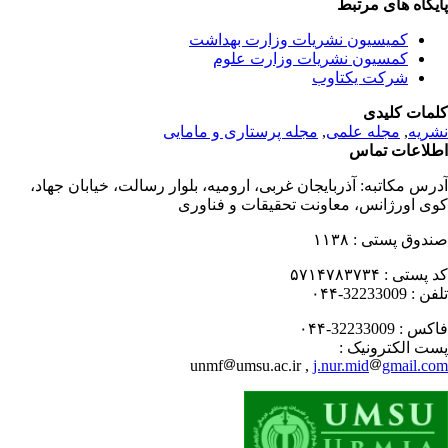
یگاه های مرتبط
کمیسیون نشریات وزارت بهداشت
کمسیون نشریات وزارت علوم
شرکت یکتاوب
مات کلیدی
ریه
,
مجله علمی
,
مجله پرستاری و مامایی
لاعات تماس
رس مکاتبه:
آذربایجان غربی، ارومیه، بلوار رسالت، خیابان جهاد،
ی اورژانس، معاونت تحقیقات و فناوری
دوق پستی :
۱۱۳۸
 پستی :
۵۷۱۴۷۸۳۷۳۴
فن :
32233009-۰۴۴
کس :
32233009-۰۴۴
ت الکترونیک :
unmf
umsu.ac.ir ,
j.nur.mid
gmail.c