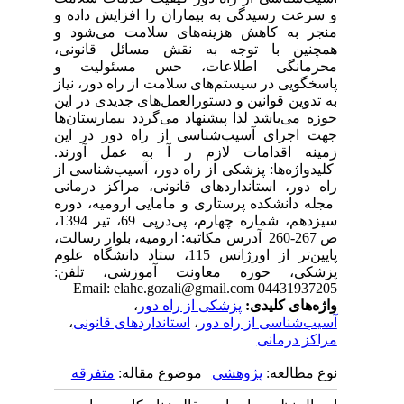
و سرعت رسیدگی به بیماران را افزایش داده و
منجر به کاهش هزینه‌های سلامت می‌شود و
همچنین با توجه به نقش مسائل قانونی،
محرمانگی اطلاعات، حس مسئولیت و
پاسخگویی در سیستم‌های سلامت از راه دور، نیاز
به تدوین قوانین و دستورالعمل‌های جدیدی در این
حوزه می‌باشد لذا پیشنهاد می‌گردد بیمارستان‌ها
جهت اجرای آسیب‌شناسی از راه دور در این
زمینه اقدامات لازم ر آ به عمل آورند.
کلیدواژه‌ها: پزشکی از راه دور، آسیب‌شناسی از
راه دور، استانداردهای قانونی، مراکز درمانی
مجله دانشکده پرستاری و مامایی ارومیه، دوره
سیزدهم، شماره چهارم، پی‌درپی 69، تیر 1394،
ص 267-260 آدرس مکاتبه: ارومیه، بلوار رسالت،
پایین‌تر از اورژانس 115، ستاد دانشگاه علوم
پزشکی، حوزه معاونت آموزشی، تلفن:
04431937205 Email: elahe.gozali@gmail.com
واژه‌های کلیدی:
پزشکی از راه دور
،
آسیب‌شناسی از راه دور
،
استانداردهای قانونی
،
مراکز درمانی
نوع مطالعه:
پژوهشي
| موضوع مقاله:
متفرقه