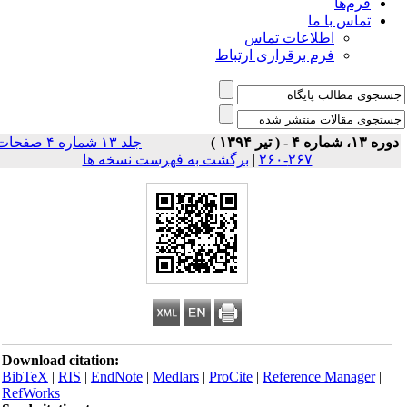
فرم‌ها
تماس با ما
اطلاعات تماس
فرم برقراری ارتباط
ه ۱۳، شماره ۴ - ( تیر ۱۳۹۴ )
جلد ۱۳ شماره ۴ صفحات
۲۶۷-۲۶۰
|
برگشت به فهرست نسخه ها
Download citation:
BibTeX
|
RIS
|
EndNote
|
Medlars
|
ProCite
|
Reference Manager
|
RefWorks