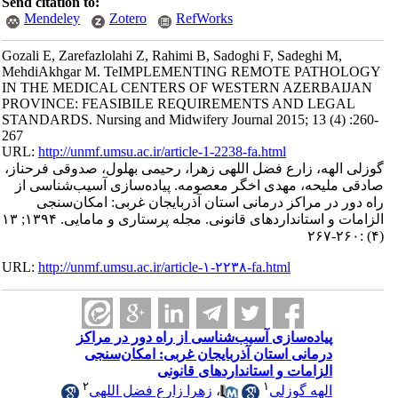
Send citation to:
Mendeley
Zotero
RefWorks
Gozali E, Zarefazlolahi Z, Rahimi B, Sadoghi F, Sadeghi M,
MehdiAkhgar M. TeIMPLEMENTING REMOTE PATHOLOGY
IN THE MEDICAL CENTERS OF WESTERN AZERBAIJAN
PROVINCE: FEASIBILE REQUIREMENTS AND LEGAL
STANDARDS. Nursing and Midwifery Journal 2015; 13 (4) :260-
267
URL:
http://unmf.umsu.ac.ir/article-1-2238-fa.html
گوزلی الهه، زارع فضل اللهی زهرا، رحیمی بهلول، صدوقی فرحناز،
صادقی ملیحه، مهدی اخگر معصومه. پیاده‌سازی آسیب‌شناسی از
راه دور در مراکز درمانی استان آذربایجان غربی: امکان‌سنجی
الزامات و استانداردهای قانونی. مجله پرستاری و مامایی. ۱۳۹۴; ۱۳
(۴) :۲۶۰-۲۶۷
URL:
http://unmf.umsu.ac.ir/article-۱-۲۲۳۸-fa.html
پیاده‌سازی آسیب‌شناسی از راه دور در مراکز
درمانی استان آذربایجان غربی: امکان‌سنجی
الزامات و استانداردهای قانونی
۲
۱
الهه گوزلی
،
زهرا زارع فضل اللهی