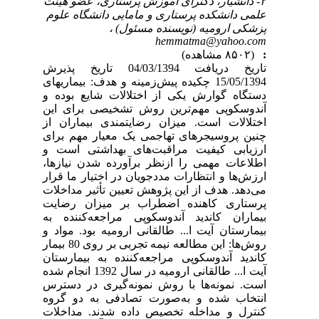
۲- دانشیار، دکترای آموزش پرستاری، عضو هیئت
علمی دانشکده پرستاری و مامایی دانشگاه علوم
پزشکی ارومیه (نویسنده مسئول) ،
hemmatma@yahoo.com
:
(۸۵۰۲ مشاهده)
تاریخ دریافت 04/03/1394 تاریخ پذیرش
15/05/1394 چکیده پیش‌زمینه و هدف: بیماری‎های
دستگاه گوارش یکی از اختلالات شایع بوده و
آندوسکوپی مهم‌ترین روش تشخیصی برای این
اختلالات است. میزان رضایتمندی بیماران از
چنین پروسیجرهای تهاجمی یک معیار مهم برای
ارزیابی کیفیت مراقبت‌های بهداشتی است و
اطلاعات مهمی را ازنظر برآورده شدن نیازها،
ارزش‌ها و انتظارات مددجویان در اختیار ما قرار
می‌دهد. هدف از این پژوهش تعیین تأثیر مداخلات
پرستاری کاهنده اضطراب بر میزان رضایت
بیماران کاندید آندوسکوپی مراجعه‌کننده به
بیمارستان آیت ا... طالقانی ارومیه بود. مواد و
روش‌ها: این مطالعه نیمه تجربی بر روی 80 بیمار
کاندید آندوسکوپی مراجعه‌کننده به بیمارستان
آیت ا... طالقانی ارومیه در سال 1392 انجام شده
است. نمونه‌ها با روش نمونه‌گیری در دسترس
انتخاب شده و به‌صورت تصادفی به دو گروه
کنترل و مداخله تخصیص داده شدند. مداخلات