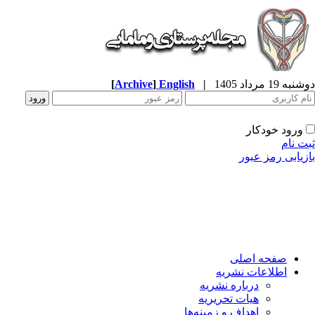
ه 19 مرداد 1405
|
English
]
Archive
[
ورود خودکار
ت نام
زیابی رمز عبور
صفحه اصلی
اطلاعات نشریه
درباره نشریه
هیات تحریریه
اهداف و زمینه‌ها