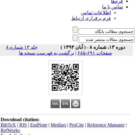
فرم‌ها
تماس با ما
اطلاعات تماس
فرم برقراری ارتباط
دوره ۱۳، شماره ۸ - ( آبان ۱۳۹۴ )
جلد ۱۳ شماره ۸
صفحات ۶۹۱-۶۸۵
|
برگشت به فهرست نسخه ها
Download citation:
BibTeX
|
RIS
|
EndNote
|
Medlars
|
ProCite
|
Reference Manager
|
RefWorks