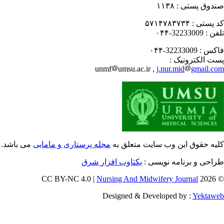
دوق پستی :
۱۱۳۸
 پستی :
۵۷۱۴۷۸۳۷۳۴
فن :
32233009-۰۴۴
کس :
32233009-۰۴۴
ت الکترونیک :
unmf
umsu.ac.ir ,
j.nur.mid
gmail.c
یه حقوق این وب سایت متعلق به
مجله پرستاری و مامایی
می باشد.
احی و برنامه نویسی :
یکتاوب افزار شرق
Nursing And Midwifery Journal
© 202
Designed & Developed by :
Yektaw