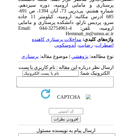
پرستاری و مامایی ارومیه، دوره سیزدهم،
شماره هشتم، پی‌درپی 73، آبان 1394، ص 691-
685 آدرس مکاتبه: ارومیه، کیلومتر 11 جاده
سرو، پردیس نازلو، دانشکده پرستاری و مامایی
ارومیه، تلفن: 4-32754961-044 Email:
Hemmati_m@umsu.ac.ir
واژه‌های کلیدی:
مداخلات پرستاری کاهنده
اضطراب
،
رضایت
،
آندوسکوپی
نوع مطالعه:
پژوهشي
| موضوع مقاله:
پرستاری
ارسال نظر درباره این مقاله : نام کاربری یا پست
الکترونیک شما:
ارسال پیام به نویسنده مسئول