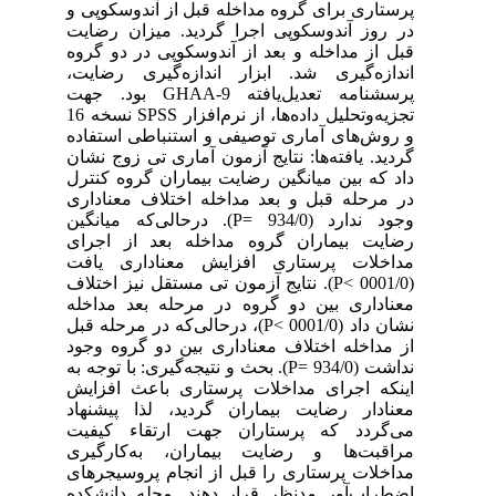
پرستاری برای گروه مداخله قبل از آندوسکوپی و
در روز آندوسکوپی اجرا گردید. میزان رضایت
قبل از مداخله و بعد از آندوسکوپی در دو گروه
اندازه‌گیری شد. ابزار اندازه‌گیری رضایت،
پرسشنامه تعدیل‌یافته GHAA-9 بود. جهت
تجزیه‌و‌تحلیل داده‌ها، از نرم‌افزار SPSS نسخه 16
و روش‌های آماری توصیفی و استنباطی استفاده
گردید. یافته‌ها: نتایج آزمون آماری تی زوج نشان
داد که بین میانگین رضایت بیماران گروه کنترل
در مرحله قبل و بعد مداخله اختلاف معناداری
وجود ندارد (934/0 =P). درحالی‌که میانگین
رضایت بیماران گروه مداخله بعد از اجرای
مداخلات پرستاری افزایش معناداری یافت
(0001/0 >P). نتایج آزمون تی مستقل نیز اختلاف
معناداری بین دو گروه در مرحله بعد مداخله
نشان داد (0001/0 >P)، درحالی‌که در مرحله قبل
از مداخله اختلاف معناداری بین دو گروه وجود
نداشت (934/0 =P). بحث و نتیجه‌گیری: با توجه به
اینکه اجرای مداخلات پرستاری باعث افزایش
معنادار رضایت بیماران گردید، لذا پیشنهاد
می‌گردد که پرستاران جهت ارتقاء کیفیت
مراقبت‌ها و رضایت بیماران، به‌کارگیری
مداخلات پرستاری را قبل از انجام پروسیجرهای
اضطراب‌آور مدنظر قرار دهند. مجله دانشکده