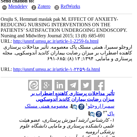
Send citation to:
Mendeley
Zotero
RefWorks
Orujlu S, Hemmati maslak pak M. EFFECT OF ANXIETY-
REDUCING NURSING INTERVENTIONS ON THE
PATIENTS’ SATISFACTION UNDERGOING ENDOSCOPY.
Nursing and Midwifery Journal 2015; 13 (8) :685-691
URL:
http://unmf.umsu.ac.ir/article-1-2259-fa.html
اروجلو سمیرا، همتی مسلک پاک معصومه. تأثیر مداخلات پرستاری
کاهنده اضطراب بر میزان رضایت بیماران کاندید آندوسکوپی. مجله
پرستاری و مامایی. ۱۳۹۴; ۱۳ (۸) :۶۸۵-۶۹۱
URL:
http://unmf.umsu.ac.ir/article-۱-۲۲۵۹-fa.html
تأثیر مداخلات پرستاری کاهنده اضطراب بر
میزان رضایت بیماران کاندید آندوسکوپی
۱
سمیرا اروجلو
،
معصومه همتی مسلک
۲
*
پاک
۱- کارشناس ارشد آموزش پرستاری، عضو هیئت
علمی دانشکده پرستاری و مامایی دانشگاه علوم
پزشکی ارومیه