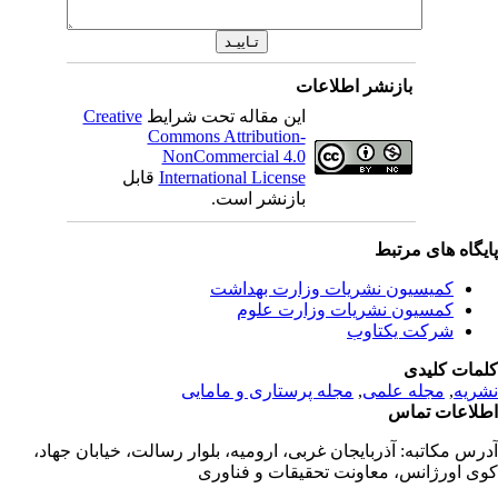
بازنشر اطلاعات
این مقاله تحت شرایط
Creative
Commons Attribution-
NonCommercial 4.0
International License
قابل
بازنشر است.
یگاه های مرتبط
کمیسیون نشریات وزارت بهداشت
کمسیون نشریات وزارت علوم
شرکت یکتاوب
مات کلیدی
ریه
,
مجله علمی
,
مجله پرستاری و مامایی
لاعات تماس
رس مکاتبه:
آذربایجان غربی، ارومیه، بلوار رسالت، خیابان جهاد،
ی اورژانس، معاونت تحقیقات و فناوری