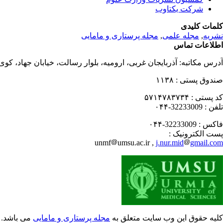
شرکت یکتاوب
کلمات کلیدی
نشریه
,
مجله علمی
,
مجله پرستاری و مامایی
اطلاعات تماس
آدرس مکاتبه:
آذربایجان غربی، ارومیه، بلوار رسالت، خیابان جهاد، کو
صندوق پستی :
۱۱۳۸
کد پستی :
۵۷۱۴۷۸۳۷۳۴
تلفن :
32233009-۰۴۴
فاکس :
32233009-۰۴۴
پست الکترونیک :
unmf
umsu.ac.ir ,
j.nur.mid
gmail.com
کلیه حقوق این وب سایت متعلق به
مجله پرستاری و مامایی
می باشد.