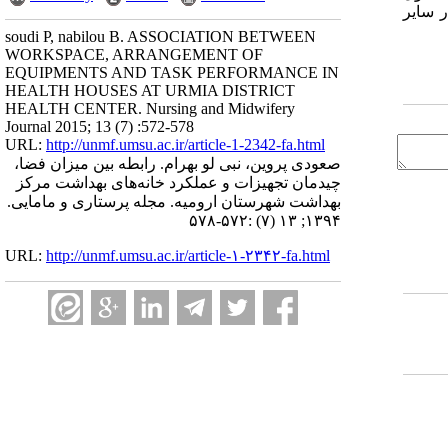
ر سایر
soudi P, nabilou B. ASSOCIATION BETWEEN
WORKSPACE, ARRANGEMENT OF
EQUIPMENTS AND TASK PERFORMANCE IN
HEALTH HOUSES AT URMIA DISTRICT
HEALTH CENTER. Nursing and Midwifery
Journal 2015; 13 (7) :572-578
URL:
http://unmf.umsu.ac.ir/article-1-2342-fa.html
صعودی پروین، نبی لو بهرام. رابطه بین میزان فضا،
چیدمان تجهیزات و عملکرد خانه‌های بهداشت مرکز
بهداشت شهرستان ارومیه. مجله پرستاری و مامایی.
۱۳۹۴; ۱۳ (۷) :۵۷۲-۵۷۸
URL:
http://unmf.umsu.ac.ir/article-۱-۲۳۴۲-fa.html