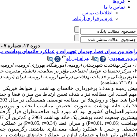
فرم‌ها
تماس با ما
اطلاعات تماس
فرم برقراری ارتباط
دوره ۱۳، شماره ۷ - ( مهر ۱۳۹۴ )
رابطه بین میزان فضا، چیدمان تجهیزات و عملکرد خانه‌های بهداشت 
۲
*
۱
پروین صعودی
،
بهرام نبی لو
۱- مرکز بهداشت شهرستان ارومیه، آموزشگاه بهورزی ارومیه، ارومیه، ایران
۲- مرکز تحقیقات عوامل اجتماعی مؤثر بر سلامت، دانشیار مدیریت 
علوم پزشکی و خدمات بهداشتی درمانی ارومیه، ارومیه، ایران (نویسن
:
(۷۲۱۷ مشاهده)
پیش زمینه و هدف: برخورداری خانه‌های بهداشت از ضوابط فیزیکی 
مهم است. این مطالعه نیز با هدف تعیین ارتباط بین میزان فضا و چ
35 باب خانه بهداشت به‌صورت تخصیص متناسب انتخاب و موردبرر
بهداشت (.01, r=0.66
تحصیلی و جنس با عملکرد رابطه معنی‌داری نداشتند. رگرسیون چندگا
اکتشافی تأثیر فضا و چیدمان لوازم بر عملکرد خانه‌های بهداشت را