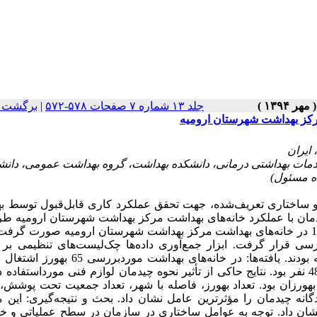
جلد ۱۳ شماره ۷ صفحات ۵۷۸-۵۷۲
|
برگشت ب
مرکز بهداشت شهرستان ارومیه
خدمات بهداشتی درمانی، دانشکده بهداشت، گروه بهداشت عمومی، دانش
ده مسئول)
و ساختاری تعریف‌شده، جهت تحقق عملکرد کاری قابل‌قبول توسط به
یدمان با عملکرد خانه‌های بهداشت مرکز بهداشت شهرستان ارومیه ط
اجرا شد. مواد و روش‌ها: این مطالعه توصیفی همبستگی در سال 1393 در خانه‌های بهداشت مرکز بهداشت شهرستان ارومیه صورت 
سی قرار گرفت. ابزار جمع‌آوری داده‌ها چک‌لیست‌های تنظیمی بر
دستورالعمل‌های کشوری بود که مورد تأیید صاحب‌نظران قرار گرفته بودند. یافته‌ها: در خانه‌های ب
بیشترین جمعیت تحت پوشش یک خانه بهداشت 2963 و کم‌ترین آن 487 نفر بود. نتایج حاکی از تأثیر نحوه چیدمان لوازم فنی مورداست
P=0) و میزان فضا (P=0.05, r=0.34) بر عملکرد بهورزان بود. تعداد بهورز، فاصله با شهر، تعداد جمعیت تحت 
نه چیدمان را مؤثرترین عامل نشان داد. بحث و نتیجه‌گیری: این م
 نشان داد. توجه به عوامل ساختاری در سازمان در سطح عملیاتی و 