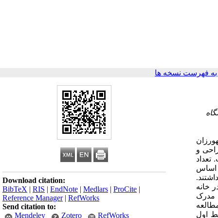
ه فهرست نسخه ها
گاه
ورزان
راحی و
گرفت. تعداد
 اساس
هداشت موردبررسی 65 بهورز اشتغال داشتند.
Download citation:
فاده در خانه
BibTeX
|
RIS
|
EndNote
|
Medlars
|
ProCite
|
پوشش، مدرک
Reference Manager
|
RefWorks
طالعه
Send citation to:
خط اول
Mendeley
Zotero
RefWorks