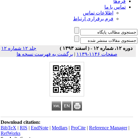
فرم‌ها
تماس با ما
اطلاعات تماس
فرم برقراری ارتباط
دوره ۱۲، شماره ۱۲ - ( اسفند ۱۳۹۳ )
جلد ۱۲ شماره ۱۲
صفحات ۱۱۴۶-۱۱۳۹
|
برگشت به فهرست نسخه ها
Download citation:
BibTeX
|
RIS
|
EndNote
|
Medlars
|
ProCite
|
Reference Manager
|
RefWorks