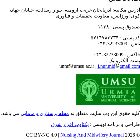
رس مکاتبه:
آذربایجان غربی، ارومیه، بلوار رسالت، خیابان جهاد،
ی اورژانس، معاونت تحقیقات و فناوری
دوق پستی :
۱۱۳۸
 پستی :
۵۷۱۴۷۸۳۷۳۴
فن :
32233009-۰۴۴
کس :
32233009-۰۴۴
ت الکترونیک :
unmf
umsu.ac.ir ,
j.nur.mid
gmail.c
یه حقوق این وب سایت متعلق به
مجله پرستاری و مامایی
می باشد.
احی و برنامه نویسی :
یکتاوب افزار شرق
Nursing And Midwifery Journal
© 202