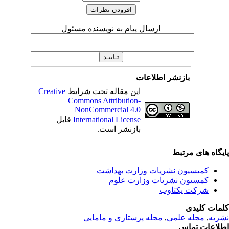
ارسال پیام به نویسنده مسئول
بازنشر اطلاعات
این مقاله تحت شرایط
Creative
Commons Attribution-
NonCommercial 4.0
International License
قابل
بازنشر است.
یگاه های مرتبط
کمیسیون نشریات وزارت بهداشت
کمسیون نشریات وزارت علوم
شرکت یکتاوب
مات کلیدی
ریه
,
مجله علمی
,
مجله پرستاری و مامایی
لاعات تماس