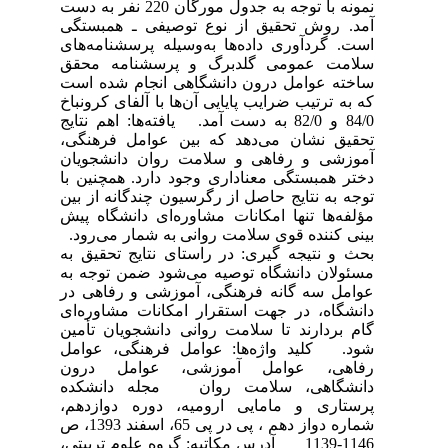
نمونه با توجه به جدول مورگان 220 نفر به دست
آمد. روش تحقیق از نوع توصیفی ـ همبستگی
است. گردآوری داده‌ها به‌وسیله پرسشنامه‌های
سلامت عمومی گلدبرگ و پرسشنامه محقق
ساخته عوامل درون دانشگاهی انجام شده است
که به ترتیب ضرایب پایایی آن‌ها با آلفای کرونباخ
84/0 و 82/0 به دست آمد. یافته‌ها: اهم نتایج
تحقیق نشان می‌دهد که بین عوامل فرهنگی،
آموزشی و رفاهی و سلامت روان دانشجویان
دختر همبستگی معناداری وجود دارد. همچنین با
توجه به نتایج حاصل از رگرسیون چندگانه از بین
مؤلفه‌ها تنها امکانات مشاوره‌ای دانشگاه پیش
بینی کننده قوی سلامت روانی به شمار می‌رود.
بحث و نتیجه گیری: در راستای نتایج تحقیق به
مسئولان دانشگاه توصیه می‌شود ضمن توجه به
عوامل سه گانه فرهنگی، آموزشی و رفاهی در
دانشگاه، در جهت استقرار امکانات مشاوره‌ای
گام بردارند تا سلامت روانی دانشجویان تأمین
شود. کلید واژه‌ها: عوامل فرهنگی، عوامل
رفاهی، عوامل آموزشی، عوامل درون
دانشگاهی، سلامت روان مجله دانشکده
پرستاری و مامایی ارومیه، دوره دوازدهم،
شماره دواز دهم ، پی در پی 65، اسفند 1393، ص
1146-1139 آدرس مکاتبه: گروه علوم تربیتی،