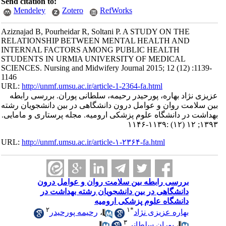
Send citation to:
Mendeley
Zotero
RefWorks
Aziznajad B, Pourheidar R, Soltani P. A STUDY ON THE
RELATIONSHIP BETWEEN MENTAL HEALTH AND
INTERNAL FACTORS AMONG PUBLIC HEALTH
STUDENTS IN URMIA UNIVERSITY OF MEDICAL
SCIENCES. Nursing and Midwifery Journal 2015; 12 (12) :1139-
1146
URL:
http://unmf.umsu.ac.ir/article-1-2364-fa.html
عزیزی نژاد بهاره، پورحیدر رحیمه، سلطانی پوران. بررسی رابطه
بین سلامت روان و عوامل درون دانشگاهی در بین دانشجویان رشته
بهداشت در دانشگاه علوم پزشکی ارومیه. مجله پرستاری و مامایی.
۱۳۹۳; ۱۲ (۱۲) :۱۱۳۹-۱۱۴۶
URL:
http://unmf.umsu.ac.ir/article-۱-۲۳۶۴-fa.html
بررسی رابطه بین سلامت روان و عوامل درون
دانشگاهی در بین دانشجویان رشته بهداشت در
دانشگاه علوم پزشکی ارومیه
۲
۱
*
بهاره عزیزی نژاد
،
رحیمه پورحیدر
۳
،
پوران سلطانی