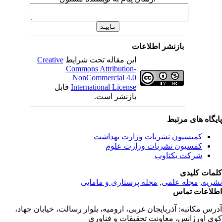
بازنشر اطلاعات
این مقاله تحت شرایط
Creative
Commons Attribution-
NonCommercial 4.0
International License
قابل
بازنشر است.
یگاه های مرتبط
کمیسیون نشریات وزارت بهداشت
کمسیون نشریات وزارت علوم
شرکت یکتاوب
مات کلیدی
ریه
,
مجله علمی
,
مجله پرستاری و مامایی
لاعات تماس
رس مکاتبه:
آذربایجان غربی، ارومیه، بلوار رسالت، خیابان جهاد،
ی اورژانس، معاونت تحقیقات و فناوری