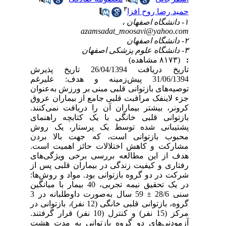
۳
حمید رضا روح افزا
۱- دانشگاه اصفهان ،
azamsadat_moosavi@yahoo.com
۲- دانشگاه اصفهان
۳- دانشگاه علوم پزشکی اصفهان
:
(۸۱۷۳ مشاهده)
تاریخ دریافت 26/04/1394 تاریخ پذیرش
31/06/1394 پیش‌زمینه و هدف: علیرغم
توصیه‌های بازتوانی قلبی مبنی بر ورزش به‌عنوان
جزء لاینفک مراقبت قلبی جامع از بیماران عروق
کرونر، بیشتر بیماران آن را دریافت نمی‌کنند.
بازتوانی قلبی خانگی با یک کتابچه راهنمای
پشتیبانی شده توسط یک پرستار، یک روش
محبوب بازتوانی است، که جهت بالا بردن
مشارکت و کاهش اختلالات حائز اهمیت است.
هدف از این مطالعه بررسی برخی ویژگی‌های
رفتاری و کیفیت زندگی در بیماران قلبی پس از
شرکت در دو گروه بازتوانی بود. مواد و روش‌ها:
در یک تحقیق نیمه تجربی، 40 بیمار با میانگین
سنی 28/6 ± 59 سال به‌صورت داوطلبانه در 3
گروه، بازتوانی قلبی خانگی (12 نفر)، بازتوانی در
مرکز (15 نفر) و کنترل (10 نفر) قرار گرفتند.
آزمودنی‌های دو گروه بازتوانی به مدت هشت