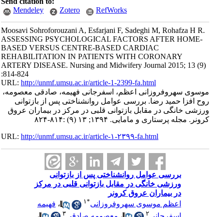
Send citation to:
Mendeley
Zotero
RefWorks
Moosavi Sohroforouzani A, Esfarjani F, Sadeghi M, Rohafza H R.
ASSESSING PSYCHOLOGICAL FACTORS AFTER HOME-
BASED VERSUS CENTRE-BASED CARDIAC
REHABILITATION IN PATIENTS WITH CORONARY
ARTERY DISEASE. Nursing and Midwifery Journal 2015; 13 (9)
:814-824
URL:
http://unmf.umsu.ac.ir/article-1-2399-fa.html
موسوی سهروفروزانی اعظم، اسفرجانی فهیمه، صادقی معصومه،
روح افزا حمید رضا. بررسی عوامل روانشناختی پس از بازتوانی
ورزشی خانگی در مقابل بازتوانی قلبی در مرکز در بیماران عروق
کرونر. مجله پرستاری و مامایی. ۱۳۹۴; ۱۳ (۹) :۸۱۴-۸۲۴
URL:
http://unmf.umsu.ac.ir/article-۱-۲۳۹۹-fa.html
بررسی عوامل روانشناختی پس از بازتوانی
ورزشی خانگی در مقابل بازتوانی قلبی در مرکز
در بیماران عروق کرونر
۱
*
اعظم موسوی سهروفروزانی
،
فهیمه
۳
۲
اسفرجانی
،
معصومه صادقی
،