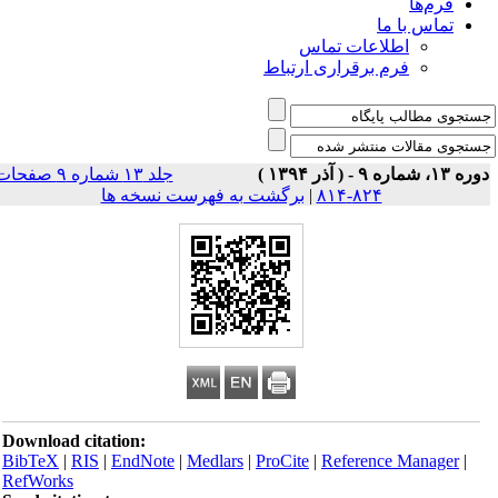
فرم‌ها
تماس با ما
اطلاعات تماس
فرم برقراری ارتباط
 ۱۳، شماره ۹ - ( آذر ۱۳۹۴ )
جلد ۱۳ شماره ۹ صفحات
۸۲۴-۸۱۴
|
برگشت به فهرست نسخه ها
Download citation:
BibTeX
|
RIS
|
EndNote
|
Medlars
|
ProCite
|
Reference Manager
|
RefWorks