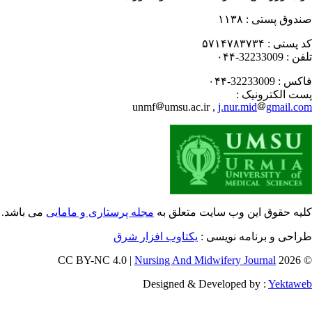
دوق پستی :
۱۱۳۸
 پستی :
۵۷۱۴۷۸۳۷۳۴
فن :
32233009-۰۴۴
کس :
32233009-۰۴۴
ت الکترونیک :
unmf
umsu.ac.ir ,
j.nur.mid
gmail.c
یه حقوق این وب سایت متعلق به
مجله پرستاری و مامایی
می باشد.
احی و برنامه نویسی :
یکتاوب افزار شرق
Nursing And Midwifery Journal
© 202
Designed & Developed by :
Yektaw