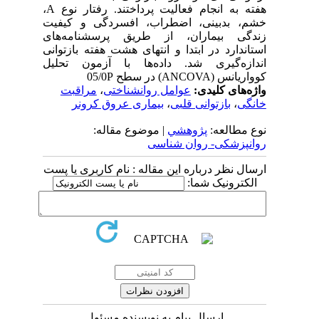
هفته به انجام فعالیت پرداختند. رفتار نوع A،
خشم، بدبینی، اضطراب، افسردگی و کیفیت
زندگی بیماران، از طریق پرسشنامه‌های
استاندارد در ابتدا و انتهای هشت هفته بازتوانی
اندازه‌گیری شد. داده‌ها با آزمون تحلیل
کوواریانس (ANCOVA) در سطح 05/0P
واژه‌های کلیدی:
عوامل روانشناختی
،
مراقبت
خانگی
،
بازتوانی قلبی
،
بیماری عروق کرونر
نوع مطالعه:
پژوهشي
| موضوع مقاله:
روانپزشکی- روان شناسی
ارسال نظر درباره این مقاله : نام کاربری یا پست
الکترونیک شما:
ارسال پیام به نویسنده مسئول