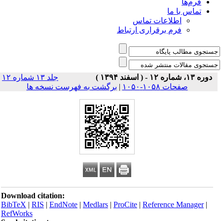
فرم‌ها
تماس با ما
اطلاعات تماس
فرم برقراری ارتباط
دوره ۱۳، شماره ۱۲ - ( اسفند ۱۳۹۴ )
جلد ۱۳ شماره ۱۲
صفحات ۱۰۵۸-۱۰۵۰
|
برگشت به فهرست نسخه ها
Download citation:
BibTeX
|
RIS
|
EndNote
|
Medlars
|
ProCite
|
Reference Manager
|
RefWorks