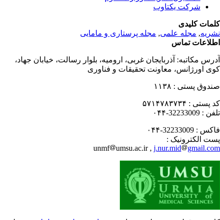
شرکت یکتاوب
مات کلیدی
ریه
,
مجله علمی
,
مجله پرستاری و مامایی
لاعات تماس
رس مکاتبه:
آذربایجان غربی، ارومیه، بلوار رسالت، خیابان جهاد،
ی اورژانس، معاونت تحقیقات و فناوری
دوق پستی :
۱۱۳۸
 پستی :
۵۷۱۴۷۸۳۷۳۴
فن :
32233009-۰۴۴
کس :
32233009-۰۴۴
ت الکترونیک :
unmf
umsu.ac.ir ,
j.nur.mid
gmail.c