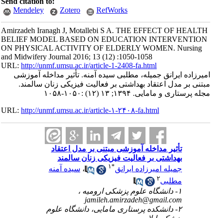
Send citation to:
Mendeley
Zotero
RefWorks
Amirzadeh Iranagh J, Motallebi S A. THE EFFECT OF HEALTH
BELIEF MODEL BASED ON EDUCATION INTERVENTION
ON PHYSICAL ACTIVITY OF ELDERLY WOMEN. Nursing
and Midwifery Journal 2016; 13 (12) :1050-1058
URL:
http://unmf.umsu.ac.ir/article-1-2408-fa.html
امیرزاده ایرانق جمیله، مطلبی سیده آمنه. تأثیر مداخله آموزشی
مبتنی بر مدل اعتقاد بهداشتی بر فعالیت فیزیکی زنان سالمند.
مجله پرستاری و مامایی. ۱۳۹۴; ۱۳ (۱۲) :۱۰۵۰-۱۰۵۸
URL:
http://unmf.umsu.ac.ir/article-۱-۲۴۰۸-fa.html
تأثیر مداخله آموزشی مبتنی بر مدل اعتقاد
بهداشتی بر فعالیت فیزیکی زنان سالمند
۱
*
جمیله امیرزاده ایرانق
،
سیده آمنه
۲
مطلبی
۱- دانشگاه علوم پزشکی ارومیه ،
jamileh.amirzadeh@gmail.com
۲- دانشکده پرستاری مامایی، دانشگاه علوم