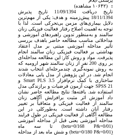
پزشکی ایلام
:
(۱۰۶۴۲ مشاهده)
تاریخ دریافت 11/09/1394 تاریخ پذیرش
18/11/1394 پیش‌زمینه و هدف: یکی از مهم‌ترین
دلایل بیماری‌های مزمن بی‌تحرکی است. لذا با
توجه به اهمیت اصلاح رفتار فعالیت فیزیکی زنان
سالمند و به‌منظور تدوین راهبردهای آموزشی و
مداخلاتی مناسب مطالعه حاضر باهدف بررسی
تأثیر مداخله آموزشی مبتنی بر مدل اعتقاد
بهداشتی بر فعالیت فیزیکی زنان سالمند انجام
پذیرفت. مواد و روش کار: این مطالعه مداخله‌ای
بر روی 200 نفر از زنان سالمند شهر ارومیه که
به روش نمونه‌گیری چندمرحله‌ای انتخاب شدند
انجام شد. در این پژوهش از مدل یابی معادلات
ساختاری با کمک نرم‌افزار Smart PLS 3.5 و
SPSS 21 جهت آزمون فرضیات و برازندگی مدل
استفاده شد. یافته‌ها: نتایج مطالعه حاضر نشان
داد آموزش اثر مثبت برافزایش آگاهی زنان
سالمند از فعالیت فیزیکی و متعاقباً بر تغییر
رفتار آنان داشته است. به‌طورکلی در این
مطالعه آگاهی از فعالیت فیزیکی در طول فرایند
مداخله آموزشی یعنی قبل از مداخله آموزشی
(0/01=&beta=0/168 P) تا سه ماه
(0/01=&beta=0/180 P) و شش ماه بعد از مداخله