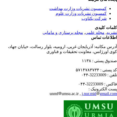
کمیسیون نشریات وزارت بهداشت
کمسیون نشریات وزارت علوم
شرکت یکتاوب
مات کلیدی
ریه
,
مجله علمی
,
مجله پرستاری و مامایی
لاعات تماس
رس مکاتبه:
آذربایجان غربی، ارومیه، بلوار رسالت، خیابان جهاد،
ی اورژانس، معاونت تحقیقات و فناوری
دوق پستی :
۱۱۳۸
 پستی :
۵۷۱۴۷۸۳۷۳۴
فن :
32233009-۰۴۴
کس :
32233009-۰۴۴
ت الکترونیک :
unmf
umsu.ac.ir ,
j.nur.mid
gmail.c