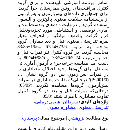
اساس برنامه آموزشی تأییدشده و برای گروه
کنترل مراقبت‌های روتین بیمارستان اجرا گردید.
برای جمع‌آوری داده‌های پیش‌آزمون و پس‌آزمون
از پرسشنامه سلامت معنوی پالوتزین و الیسون
استفاده گردید و درنهایت داده‌‌های به‌دست‌آمده با
آماری توصیفی و استنباطی مورد تجزیه‌وتحلیل
قرار گرفت. یافته‌ها: میانگین و انحراف‌‌ معیار
نمره تندرستی معنوی قبل و بعد بیماران گروه
مداخله به ترتیب 73/6±67/54 و19/6±83/85
محاسبه گردید. در گروه کنترل نیز نمرات قبل و
بعد به ترتیب 74 76/5±33/54 و 98/5±80/54 به
دست آمد. مقایسه جزءبه‌جزء با آزمونِ آماری تی
مستقل برای گروه‌‌ها وجود اختلاف معناداری را
در نمرات پس‌‌آزمونِ بین دو گروه نشان داد
(001/0>P)؛ درحالی‌که تفاوت معناداری در نمرات
پیش‌‌آزمون گروه‌‌ها مشاهده نگردید (05/0P).
درحالی‌که نمرات قبل و بعد در گروه کنترل
تفاوت معناداری با هم نداشتند (05/0
واژه‌های کلیدی:
سرطان
،
شیمی‌‌درمانی
،
تندرستی معنوی
،
مشاوره معنوی
نوع مطالعه:
پژوهشي
| موضوع مقاله:
پرستاری
ارسال نظر درباره این مقاله : نام کاربری یا پست