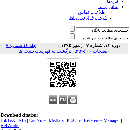
فرم‌ها
تماس با ما
اطلاعات تماس
فرم برقراری ارتباط
دوره ۱۴، شماره ۷ - ( مهر ۱۳۹۵ )
جلد ۱۴ شماره ۷
صفحات ۶۰۰-۵۹۲
|
برگشت به فهرست نسخه ها
Download citation:
BibTeX
|
RIS
|
EndNote
|
Medlars
|
ProCite
|
Reference Manager
|
RefWorks