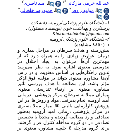
۲
۱
*
عبدالله خرمی مارکانی
،
امید ناصری
۲
۲
،
مولود رادفر
،
حمیدرضا خلخالی
۱- دانشگاه علوم پزشکی ارومیه، دانشکده
پرستاری و بهداشت خوی (نویسنده مسئول) ،
Khorami.abdolah@gmail.com
۲- دانشگاه علوم پزشکی ارومیه
:
(۸۸۵۰ مشاهده)
پیش‌زمینه و هدف: سرطان در مراحل بیماری و
درمان عوارض زیادی را به همراه دارد که از
مهم‌ترین آن‌ها می‌‌توان به ایجاد اختلال در
تندرستی معنوی اشاره نمود. به نظر می‌‌رسد
تدوین راهکارهایی بر اساس معنویت و در رأس
آن‌ها مشاوره معنوی بتواند بر مؤلفه‌‌ فوق‌‌الذکر
مؤثر باشد. این مطالعه با هدف بررسی تأثیر
مشاوره معنوی بر ارتقاء تندرستی معنوی
بیماران مبتلا به سرطانِ مرکز پژوهشی –درمانی
اُمید ارومیه انجام پذیرفت. مواد و روش‌ها: در این
پژوهش کارآزمایی بالینی 60 بیمار مبتلا بستری
در مرکز پژوهشی-درمانی امید ارومیه به‌طور
تصادفی وارد مطالعه گردیده و مجدداً با تخصیص
تصادفی در دو گروه مداخله کنترل قرار گرفتند.
برای گروه مداخله 8 جلسه مشاوره معنوی بر