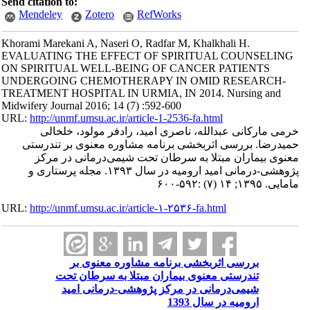
Send citation to:
Mendeley
Zotero
RefWorks
Khorami Marekani A, Naseri O, Radfar M, Khalkhali H.
EVALUATING THE EFFECT OF SPIRITUAL COUNSELING
ON SPIRITUAL WELL-BEING OF CANCER PATIENTS
UNDERGOING CHEMOTHERAPY IN OMID RESEARCH-
TREATMENT HOSPITAL IN URMIA, IN 2014. Nursing and
Midwifery Journal 2016; 14 (7) :592-600
URL:
http://unmf.umsu.ac.ir/article-1-2536-fa.html
خرمی مارکانی عبدالله، ناصری امید، رادفر مولود، خلخالی
حمیدرضا. بررسی اثربخشی برنامه مشاوره معنوی بر تندرستی
معنوی بیماران مبتلا به سرطان تحت شیمی‌‌درمانی در مرکز
پژوهشی-درمانی امید ارومیه در سال ۱۳۹۳. مجله پرستاری و
مامایی. ۱۳۹۵; ۱۴ (۷) :۵۹۲-۶۰۰
URL:
http://unmf.umsu.ac.ir/article-۱-۲۵۳۶-fa.html
بررسی اثربخشی برنامه مشاوره معنوی بر
تندرستی معنوی بیماران مبتلا به سرطان تحت
شیمی‌‌درمانی در مرکز پژوهشی-درمانی امید
ارومیه در سال 1393