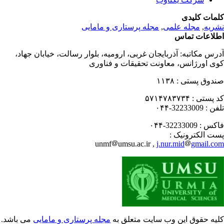
مات کلیدی
ریه
,
مجله علمی
,
مجله پرستاری و مامایی
لاعات تماس
رس مکاتبه:
آذربایجان غربی، ارومیه، بلوار رسالت، خیابان جهاد،
ی اورژانس، معاونت تحقیقات و فناوری
دوق پستی :
۱۱۳۸
 پستی :
۵۷۱۴۷۸۳۷۳۴
فن :
32233009-۰۴۴
کس :
32233009-۰۴۴
ت الکترونیک :
unmf
umsu.ac.ir ,
j.nur.mid
gmail.c
یه حقوق این وب سایت متعلق به
مجله پرستاری و مامایی
می باشد.