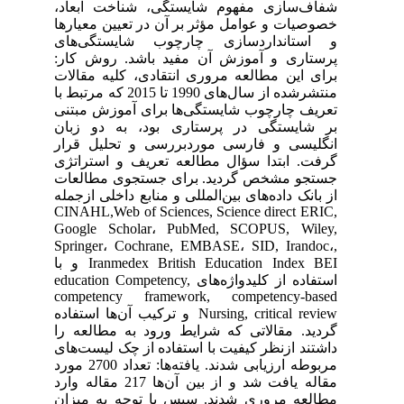
شفاف‌سازی مفهوم شایستگی، شناخت ابعاد،
خصوصیات و عوامل مؤثر بر آن در تعیین معیارها
و استانداردسازی چارچوب شایستگی‌های
پرستاری و آموزش آن مفید باشد. روش کار:
برای این مطالعه مروری انتقادی، کلیه مقالات
منتشرشده از سال‌های 1990 تا 2015 که مرتبط با
تعریف چارچوب شایستگی‌ها برای آموزش مبتنی
بر شایستگی در پرستاری بود، به دو زبان
انگلیسی و فارسی موردبررسی و تحلیل قرار
گرفت. ابتدا سؤال مطالعه تعریف و استراتژی
جستجو مشخص گردید. برای جستجوی مطالعات
از بانک داده‌های بین‌المللی و منابع داخلی ازجمله
CINAHL,Web of Sciences, Science direct ERIC,
Google Scholar، PubMed, SCOPUS, Wiley,
Springer، Cochrane, EMBASE، SID, Irandoc،,
Iranmedex British Education Index BEI و با
استفاده از کلیدواژه‌های education Competency,
competency framework, competency-based
Nursing, critical review و ترکیب آن‌ها استفاده
گردید. مقالاتی که شرایط ورود به مطالعه را
داشتند ازنظر کیفیت با استفاده از چک لیست‌های
مربوطه ارزیابی شدند. یافته‌ها: تعداد 2700 مورد
مقاله یافت شد و از بین آن‌ها 217 مقاله وارد
مطالعه مروری شدند. سپس با توجه به میزان