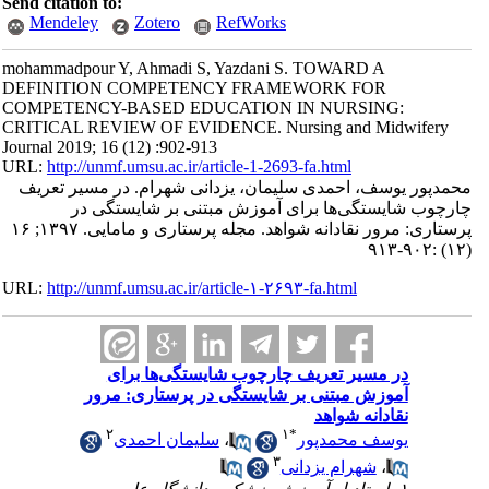
Send citation to:
Mendeley
Zotero
RefWorks
mohammadpour Y, Ahmadi S, Yazdani S. TOWARD A
DEFINITION COMPETENCY FRAMEWORK FOR
COMPETENCY-BASED EDUCATION IN NURSING:
CRITICAL REVIEW OF EVIDENCE. Nursing and Midwifery
Journal 2019; 16 (12) :902-913
URL:
http://unmf.umsu.ac.ir/article-1-2693-fa.html
محمدپور یوسف، احمدی سلیمان، یزدانی شهرام. در مسیر تعریف
چارچوب شایستگی‌ها برای آموزش مبتنی بر شایستگی در
پرستاری: مرور نقادانه شواهد. مجله پرستاری و مامایی. ۱۳۹۷; ۱۶
(۱۲) :۹۰۲-۹۱۳
URL:
http://unmf.umsu.ac.ir/article-۱-۲۶۹۳-fa.html
در مسیر تعریف چارچوب شایستگی‌ها برای
آموزش مبتنی بر شایستگی در پرستاری: مرور
نقادانه شواهد
۲
۱
*
یوسف محمدپور
،
سلیمان احمدی
۳
،
شهرام یزدانی