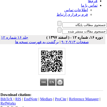
فرم‌ها
تماس با ما
اطلاعات تماس
فرم برقراری ارتباط
دوره ۱۶، شماره ۱۲ - ( اسفند ۱۳۹۷ )
جلد ۱۶ شماره ۱۲
صفحات ۹۱۳-۹۰۲
|
برگشت به فهرست نسخه ها
Download citation:
BibTeX
|
RIS
|
EndNote
|
Medlars
|
ProCite
|
Reference Manager
|
RefWorks