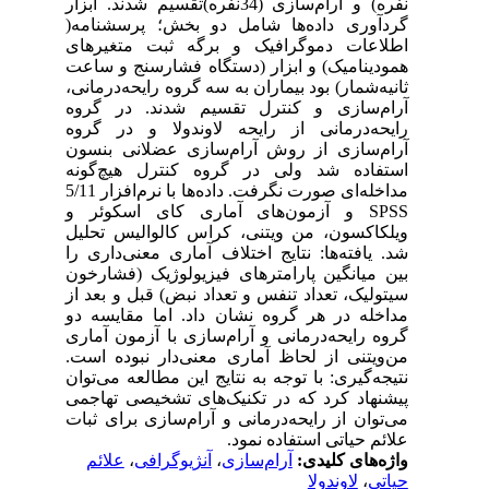
نفره) و آرام‌سازی (34نفره)تقسیم شدند. ابزار
گردآوری داده‌‌ها شامل دو بخش؛ پرسشنامه(
اطلاعات دموگرافیک و برگه ثبت متغیرهای
همودینامیک) و ابزار (دستگاه فشارسنج و ساعت
ثانیه‌شمار) بود بیماران به سه گروه رایحه‌درمانی،
آرام‌سازی و کنترل تقسیم شدند. در گروه
رایحه‌درمانی از رایحه لاوندولا و در گروه
آرام‌سازی از روش آرام‌سازی عضلانی بنسون
استفاده شد ولی در گروه کنترل هیچ‌گونه
مداخله‌ای صورت نگرفت. داده‌‌ها با نرم‌‌افزار 5/11
SPSS و آزمون‌‌های آماری کای اسکوئر و
ویلکاکسون، من ویتنی، کراس کالوالیس تحلیل
شد. یافته‌‌ها: نتایج اختلاف آماری معنی‌داری را
بین میانگین پارامترهای فیزیولوژیک (فشارخون
سیتولیک، تعداد تنفس و تعداد نبض) قبل و بعد از
مداخله در هر گروه نشان داد. اما مقایسه دو
گروه رایحه‌درمانی و آرام‌سازی با آزمون آماری
من‌ویتنی از لحاظ آماری معنی‌دار نبوده است.
نتیجه‌‌گیری: با توجه به نتایج این مطالعه می‌توان
پیشنهاد کرد که در تکنیک‌های تشخیصی تهاجمی
می‌توان از رایحه‌درمانی و آرام‌سازی برای ثبات
علائم حیاتی استفاده نمود.
واژه‌های کلیدی:
آرام‌سازی
،
آنژیوگرافی
،
علائم
حیاتی
،
لاوندولا