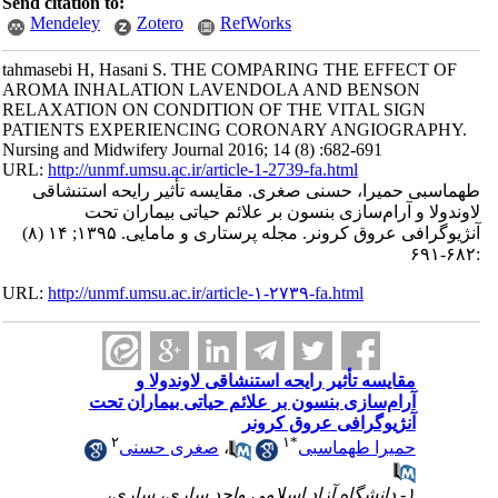
Send citation to:
Mendeley
Zotero
RefWorks
tahmasebi H, Hasani S. THE COMPARING THE EFFECT OF
AROMA INHALATION LAVENDOLA AND BENSON
RELAXATION ON CONDITION OF THE VITAL SIGN
PATIENTS EXPERIENCING CORONARY ANGIOGRAPHY.
Nursing and Midwifery Journal 2016; 14 (8) :682-691
URL:
http://unmf.umsu.ac.ir/article-1-2739-fa.html
طهماسبی حمیرا، حسنی صغری. مقایسه تأثیر رایحه استنشاقی
لاوندولا و آرام‌سازی بنسون بر علائم حیاتی بیماران تحت
آنژیوگرافی عروق کرونر. مجله پرستاری و مامایی. ۱۳۹۵; ۱۴ (۸)
:۶۸۲-۶۹۱
URL:
http://unmf.umsu.ac.ir/article-۱-۲۷۳۹-fa.html
مقایسه تأثیر رایحه استنشاقی لاوندولا و
آرام‌سازی بنسون بر علائم حیاتی بیماران تحت
آنژیوگرافی عروق کرونر
۲
۱
*
حمیرا طهماسبی
،
صغری حسنی
۱- دانشگاه آزاد اسلامی واحد ساری، ساری،