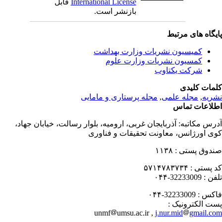
International License
قابل
بازنشر است.
یگاه های مرتبط
کمیسیون نشریات وزارت بهداشت
کمسیون نشریات وزارت علوم
شرکت یکتاوب
مات کلیدی
ریه
,
مجله علمی
,
مجله پرستاری و مامایی
لاعات تماس
رس مکاتبه:
آذربایجان غربی، ارومیه، بلوار رسالت، خیابان جهاد،
ی اورژانس، معاونت تحقیقات و فناوری
دوق پستی :
۱۱۳۸
 پستی :
۵۷۱۴۷۸۳۷۳۴
فن :
32233009-۰۴۴
کس :
32233009-۰۴۴
ت الکترونیک :
unmf
umsu.ac.ir ,
j.nur.mid
gmail.c