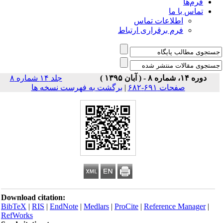
فرم‌ها
تماس با ما
اطلاعات تماس
فرم برقراری ارتباط
دوره ۱۴، شماره ۸ - ( آبان ۱۳۹۵ )
جلد ۱۴ شماره ۸
صفحات ۶۹۱-۶۸۲
|
برگشت به فهرست نسخه ها
Download citation:
BibTeX
|
RIS
|
EndNote
|
Medlars
|
ProCite
|
Reference Manager
|
RefWorks