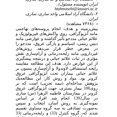
ایران (نویسنده مسئول) ،
htahmasebi@iausari.ac.ir
۲- دانشگاه آزاد اسلامی واحد ساری، ساری،
ایران
:
(۷۳۶۸ مشاهده)
پیش‌زمینه و هدف: انجام پروسه‌های تهاجمی
مانند آنژیوگرافی، روی واکنش‌‌های فیزیولوژیک و
علائم حیاتی مددجو تأثیر گذاشته و عوارضی مانند
دیس ریتمی، اسپاسم و پارگی عروق، مددجو را
در معرض خطر قرار می‌دهد. روش‌های
غیردارویی مانند رایحه‌درمانی و آرام‌سازی نقش
مؤثری در ثبات علائم حیاتی و درنتیجه پیشگیری
از این عوارض دارد. هدف این مطالعه مقایسه
رایحه استنشاقی لاوندولا و آرام‌سازی بنسون بر
علائم حیاتی بیماران تحت آنژیوگرافی عروق
کرونر بود. مواد و روش کار‌‌: این مطالعه‌یک
پژوهش مداخله‌ای (نیمه تجربی) است که بر
روی100 بیمار بستری، جهت آنژیوگرافی عروق
کرونر در بیمارستان فاطمه الزهرا (س) ساری
در سال1392 انجام شد. افراد بر اساس
نمونه‌گیری به روش آسان، انتخاب و سپس
به‌صورت تصادفی به سه گروه مساوی تقسیم
شدند که، گروه کنترل (33) و رایحه‌درمانی (33