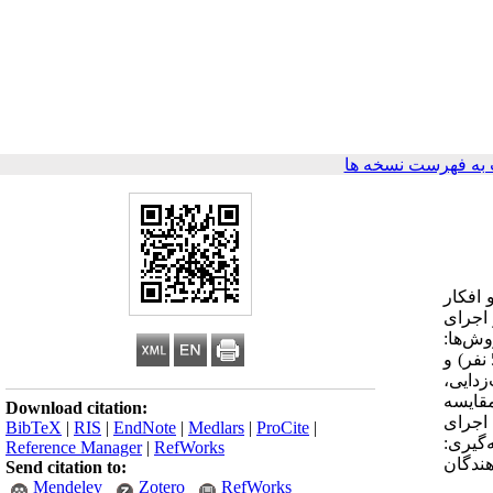
به فهرست نسخه ها
 افکار
اجرای
وش‌ها:
پژوهش حاضر، مطالعه‌ای تجربی از نوع بعد از مداخله می‌باشد که در آن 100 نفر از بیماران افسرده به‌صورت تصادفی به دو گروه کنترل (50 نفر) و
حساسیت‌زدایی،
ه ازنظر بستری مجدد مقایسه
Download citation:
ستقل و آزمون مجذور کای استفاده گردید. یافته‌ها: نتایج نشان داد که در طول 6 ماه اجرای
BibTeX
|
RIS
|
EndNote
|
Medlars
|
ProCite
|
 47 بیمار بود (05/0P˂). بحث و نتیجه‌گیری:
Reference Manager
|
RefWorks
ندگان
Send citation to:
Mendeley
Zotero
RefWorks