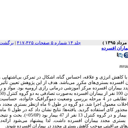
جلد ۱۴ شماره ۵ صفحات ۴۲۵-۴۱۷
|
برگشت 
ماران افسرده
mra
ا کاهش انرژی و علاقه، احساس گناه، اشکال در تمرکز، بی‌اشتهایی و
سرده بستری‌های مکرر می‌باشد. هدف از این پژوهش تعیین تأثیر 
د بیماران افسرده مرکز آموزشی درمانی رازی ارومیه بود. مواد و ر
آزمون (50 نفر) تخصیص داده شدند. برای گروه آزمون مدل پایداری تطابقی در 4 مرحله بررسی وضعیت دموگرافیک خانواده، 
تشریک‌مساعی و پایش مستمر در طول 6 ماه و برای گروه کنترل مداخلات معمول اجرا شد. دو گروه در طول 6 ما
شدند. برای تجزیه‌و‌تحلیل داده‌ها از آزمون آماری تی م
مدل پایداری تطابقی در گروه آزمون تعداد بستری مجدد 5 نفر از 47 بیمار و در گروه کنترل 13 نفر از
بستری مجدد بیماران افسرده داشت. لذا پیشنهاد می‌شود ارائه‌ده
ل‌های مراقبتی موجب کاهش بستری مجدد در بیماران افسرده شوند.