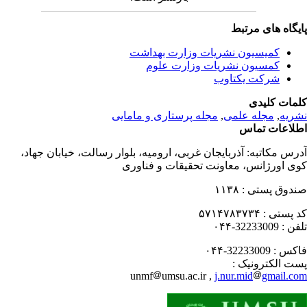
یگاه های مرتبط
کمیسیون نشریات وزارت بهداشت
کمسیون نشریات وزارت علوم
شرکت یکتاوب
مات کلیدی
ریه
,
مجله علمی
,
مجله پرستاری و مامایی
لاعات تماس
رس مکاتبه:
آذربایجان غربی، ارومیه، بلوار رسالت، خیابان جهاد،
ی اورژانس، معاونت تحقیقات و فناوری
دوق پستی :
۱۱۳۸
 پستی :
۵۷۱۴۷۸۳۷۳۴
فن :
32233009-۰۴۴
کس :
32233009-۰۴۴
ت الکترونیک :
unmf
umsu.ac.ir ,
j.nur.mid
gmail.c