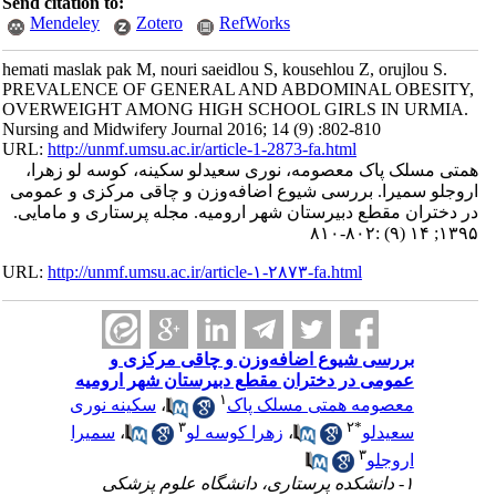
Send citation to:
Mendeley
Zotero
RefWorks
hemati maslak pak M, nouri saeidlou S, kousehlou Z, orujlou S.
PREVALENCE OF GENERAL AND ABDOMINAL OBESITY,
OVERWEIGHT AMONG HIGH SCHOOL GIRLS IN URMIA.
Nursing and Midwifery Journal 2016; 14 (9) :802-810
URL:
http://unmf.umsu.ac.ir/article-1-2873-fa.html
همتی مسلک پاک معصومه، نوری سعیدلو سکینه، کوسه لو زهرا،
اروجلو سمیرا. بررسی شیوع اضافه‌وزن و چاقی مرکزی و عمومی
در دختران مقطع دبیرستان شهر ارومیه. مجله پرستاری و مامایی.
۱۳۹۵; ۱۴ (۹) :۸۰۲-۸۱۰
URL:
http://unmf.umsu.ac.ir/article-۱-۲۸۷۳-fa.html
بررسی شیوع اضافه‌وزن و چاقی مرکزی و
عمومی در دختران مقطع دبیرستان شهر ارومیه
۱
معصومه همتی مسلک پاک
،
سکینه نوری
۳
۲
*
سعیدلو
،
زهرا کوسه لو
،
سمیرا
۳
اروجلو
۱- دانشکده پرستاری، دانشگاه علوم پزشکی