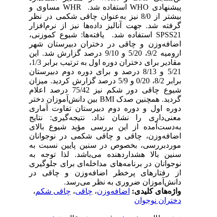
پیشنهادی WHO استفاده شد. WHR مساوی و
بیشتر از 8/0 نیز به‌عنوان چاقی شکمی در نظر
گرفته شد. جهت آنالیز داده‌ها نیز از نرم‌افزار
SPSS21 استفاده شد. یافته‌ها: شیوع کم‎وزنی،
اضافه‌وزن و چاقی در دختران دبیرستان شهر
ارومیه 9/2، 5/20 و 9/10 درصد گزارش شد. این
مقادیر برای دختران دوره اول به ترتیب برابر 1/3،
5/21 و 8/13 درصد و برای دوره دوم دبیرستان
برابر 8/2، 0/20 و 5/9 درصد گزارش کردید. میزان
شیوع چاقی دور شکم نیز 75/42 درصد اعلام
گردید. همچنین صدک BMI بین دانش‌آموزان دختر
دوره اول و دوره دوم دبیرستان تفاوت آماری
معنی‌داری را نشان نداد. نتیجه‌گیری: نتایج
به‌دست‌آمده از این بررسی مؤید شیوع بالای
اضافه‌وزن، چاقی و چاقی شکمی در نوجوانان
موردبررسی، بخصوص در سنین پایین نسبت به
سنین بالا هشداردهنده می‌باشد. لذا توجه به
نوجوانان در برنامه‌های مداخله‌ای برای جلوگیری
از رفتارهای پرخطر اضافه‌وزن و چاقی در
دانش‌آموزان ضروری به نظر می‌رسد.
واژه‌های کلیدی:
اضافه‌وزن
،
چاقی
،
چاقی شکم
،
دختران نوجوان