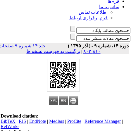
فرم‌ها
تماس با ما
اطلاعات تماس
فرم برقراری ارتباط
 ۱۴، شماره ۹ - ( آذر ۱۳۹۵ )
جلد ۱۴ شماره ۹ صفحات
۸۱۰-۸۰۲
|
برگشت به فهرست نسخه ها
Download citation:
BibTeX
|
RIS
|
EndNote
|
Medlars
|
ProCite
|
Reference Manager
|
RefWorks