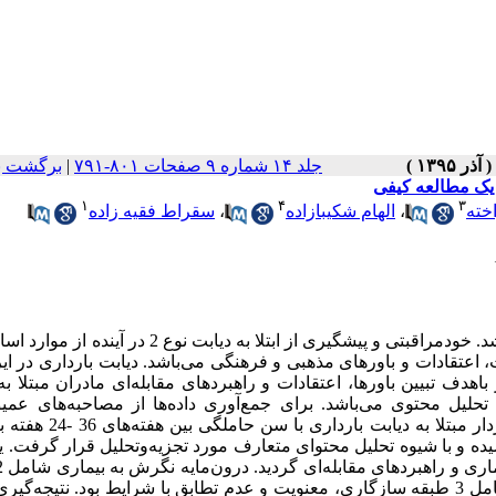
جلد ۱۴ شماره ۹ صفحات ۸۰۱-۷۹۱
|
برگشت ب
: یک مطالعه کیفی
۱
۴
۳
خته
،
الهام شکیبازاده
،
سقراط فقیه زاده
پیش‌زمینه و هدف: دیابت شایع‌ترین عارضه طبی دوران حاملگی می‌باشد. خودمراقبتی و پیشگیری از ابتلا به دیابت
 اعتقادات و باورهای مذهبی و فرهنگی می‌باشد. دیابت بارداری در ایر
 تبیین باورها، اعتقادات و راهبردهای مقابله‌ای مادران مبتلا به
حلیل محتوی می‌باشد. برای جمع‌آوری داده‌ها از مصاحبه‌های عمیق
ساختاریافته فردی استفاده شده است. مشارکت‌کنندگان خانم‌های باردار مب
به اشباع رسیده و با شیوه تحلیل محتوای متعارف مورد تجزیه‌و‌تحلیل قرار گرفت. یا
اعتقادات و باورهای پزشکی بود. درون‌مایه راهبردهای مقابله‌ای نیز شامل 3 طبقه سازگاری، معنویت و عدم تطابق با شرایط بود. نتیج