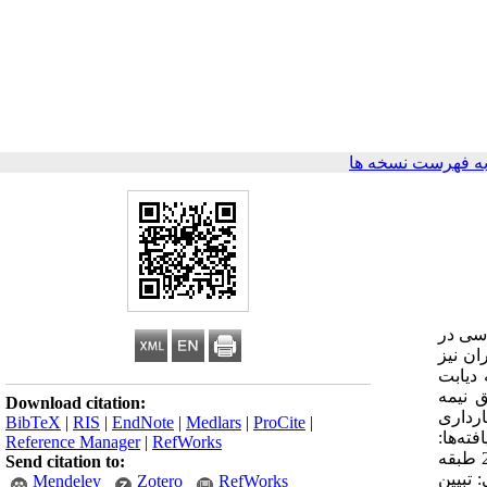
ه فهرست نسخه ها
 نوع 2 در آینده از موارد اساسی در
ان نیز
 دیابت
 نیمه
Download citation:
تلا به دیابت بارداری با سن حاملگی بین هفته‌های 36 -24 هفته بارداری
BibTeX
|
RIS
|
EndNote
|
Medlars
|
ProCite
|
فته‌ها:
Reference Manager
|
RefWorks
تحلیل محتوای متعارف منجر به پدیدار شدن دو درون‌مایه نگرش به بیماری و راهبردهای مقابله‌ای گردید. درون‌مایه نگرش به بیماری شامل 2 طبقه
Send citation to:
ه‌گیری: تبیین
Mendeley
Zotero
RefWorks