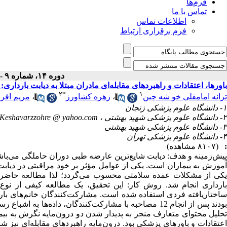
فرم‌ها
تماس با ما
اطلاعات تماس
فرم برقراری ارتباط
دوره ۱۴، شماره ۹ - ( آذر ۱۳۹۵ )
باورها، اعتقادات و راهبردهای مقابله‌ای مادران مبتلا به دیابت بارداری
۲
*
۱
ترانه امامقلی خو شه چین
،
زهره کشاورز
،
مریم افرا
۱- دانشگاه علوم پزشکی زنجان
۲- دانشگاه علوم پزشکی شهید بهشتی ،
Keshavarzzohre @ yahoo.com
۳- دانشگاه علوم پزشکی شهید بهشتی
۴- دانشگاه علوم پزشکی تهران
:
(۸۱۰۷ مشاهده)
آموزش به بیماران است. یکی از عوامل مؤثر بر خود مراقبتی در دیابت،
یکی از مشکلات عمده سلامتی محسوب می‌گردد؛ لذا مطالعه حاضر باهدف
بارداری انجام شد. روش کار: این تحقیق، یک مطالعه کیفی از نوع ت
بودند پس از انجام 12 مصاحبه با مشارکت‌کنندگان، داده‌ها 