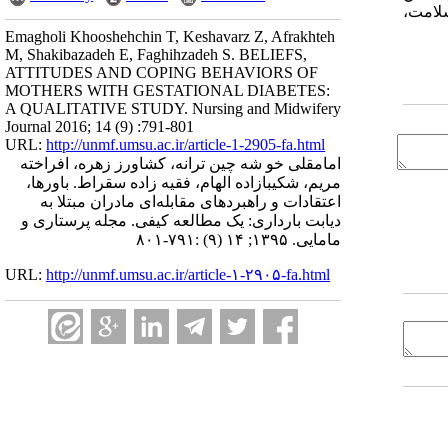
لامت،
Emagholi Khooshehchin T, Keshavarz Z, Afrakhteh
M, Shakibazadeh E, Faghihzadeh S. BELIEFS,
ATTITUDES AND COPING BEHAVIORS OF
MOTHERS WITH GESTATIONAL DIABETES:
A QUALITATIVE STUDY. Nursing and Midwifery
Journal 2016; 14 (9) :791-801
URL:
http://unmf.umsu.ac.ir/article-1-2905-fa.html
امامقلی خو شه چین ترانه، کشاورز زهره، افراخته
مریم، شکیبازاده الهام، فقیه زاده سقراط. باورها،
اعتقادات و راهبردهای مقابله‌ای مادران مبتلا به
دیابت بارداری: یک مطالعه کیفی. مجله پرستاری و
مامایی. ۱۳۹۵; ۱۴ (۹) :۷۹۱-۸۰۱
URL:
http://unmf.umsu.ac.ir/article-۱-۲۹۰۵-fa.html