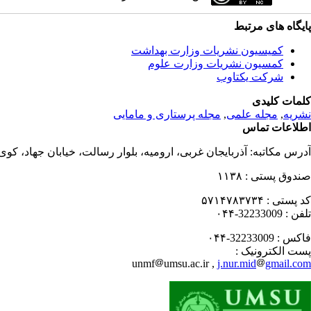
پایگاه های مرتبط
کمیسیون نشریات وزارت بهداشت
کمسیون نشریات وزارت علوم
شرکت یکتاوب
کلمات کلیدی
نشریه
,
مجله علمی
,
مجله پرستاری و مامایی
اطلاعات تماس
آدرس مکاتبه:
آذربایجان غربی، ارومیه، بلوار رسالت، خیابان جهاد، کو
صندوق پستی :
۱۱۳۸
کد پستی :
۵۷۱۴۷۸۳۷۳۴
تلفن :
32233009-۰۴۴
فاکس :
32233009-۰۴۴
پست الکترونیک :
unmf
umsu.ac.ir ,
j.nur.mid
gmail.com