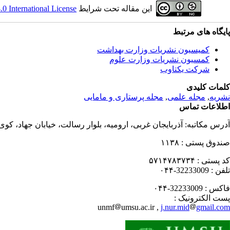
این مقاله تحت شرایط
 International License
پایگاه های مرتبط
کمیسیون نشریات وزارت بهداشت
کمسیون نشریات وزارت علوم
شرکت یکتاوب
کلمات کلیدی
نشریه
,
مجله علمی
,
مجله پرستاری و مامایی
اطلاعات تماس
آدرس مکاتبه:
آذربایجان غربی، ارومیه، بلوار رسالت، خیابان جهاد، کو
صندوق پستی :
۱۱۳۸
کد پستی :
۵۷۱۴۷۸۳۷۳۴
تلفن :
32233009-۰۴۴
فاکس :
32233009-۰۴۴
پست الکترونیک :
unmf
umsu.ac.ir ,
j.nur.mid
gmail.com