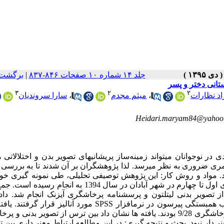
جلد ۱۴ شماره ۱۰ صفحات ۸۴۶-۸۳۷
|
برگشت 
تانی دختر و پسر
۳
۲
۲
د نظارات
،
میثم مجدم
،
سارا سروندیان
Heidari.maryam84@yahoo
ر نوجوانان می­تواند زمینه‌ساز پریشانی­های تصویر بدن و اختلالاتی
 امری ضروری به نظر می­رسد. لذا پژوهشگران بر آن شدند تا به بررسی 
د. مواد و روش کار: این پژوهش توصیفی تحلیلی، طی نمونه­ گیری خو
چندمرحله­ ای به روی 357 دانش­آموز دبیرستانی دختر و پسر در پایه ­های اول تا چهارم در شهر آبادان در سال 1394 ب
تصویر بدنی لیتلتون و پرسشنامه پرخاشگری آیزنک انجام شد. داده­
استفاده از آمار توصیفی و آزمون­های آماری Independent t-test و ضریب همبستگی پیرسون در نرم­افزار SPSS مورد آنالیز
کل، دانش ­آموزان دارای نمره­ ی ترس از تصویر بدنی 4/39 و نمره­ی پرخاشگری 9/28 بودند. یافته­ ها نشان داد بین ترس از تصویر 
ی‌دار نبود. بحث و نتیجه ­گیری: در این مطالعه ارتباط معنی‌داری بین 