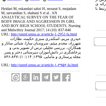
ائه­ ی
بط با
Heidari M, eskandari sabzi H, nezarat S, mojadam
M, sarvandian S, shabani S et al . AN
ANALYTICAL SURVEY ON THE FEAR OF
BODY IMAGE AND AGGRESSION IN GIRL
AND BOY HIGH SCHOOL STUDENTS. Nursing
and Midwifery Journal 2017; 14 (10) :837-846
URL:
http://unmf.umsu.ac.ir/article-1-2952-fa.html
حیدری مریم، اسکندری سبزی حکیمه، نظارات
شهرزاد، مجدم میثم، سروندیان سارا، شبانی ساناز و
همکاران.. بررسی تحلیلی ترس از تصویر بدنی و
پرخاشگری در دانش‌آموزان دبیرستانی دختر و پسر.
مجله پرستاری و مامایی. ۱۳۹۵; ۱۴ (۱۰) :۸۳۷-۸۴۶
URL:
http://unmf.umsu.ac.ir/article-۱-۲۹۵۲-fa.html