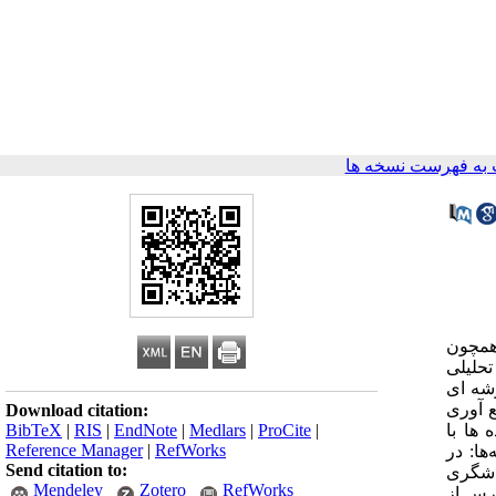
به فهرست نسخه ها
 همچون
تحلیلی
شه­ ای
ه انجام رسیده است. جمع ­آوری
Download citation:
BibTeX
|
RIS
|
EndNote
|
Medlars
|
ProCite
|
 ها با
Reference Manager
|
RefWorks
 قرار گرفتند. یافته‌ها: در
Send citation to:
بدنی و پرخاشگری
Mendeley
Zotero
RefWorks
ترس از