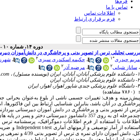
فرم‌ها
تماس با ما
اطلاعات تماس
فرم برقراری ارتباط
دوره ۱۴، شماره ۱۰ - ( دی ۱۳۹۵ )
بررسی تحلیلی ترس از تصویر بدنی و پرخاشگری در دانش‌آموزان دبیرس
۲
۱
*
مریم حیدری
،
حکیمه اسکندری سبزی
،
شهرزا
۲
۲
،
ساناز شبانی
،
مرضیه آذر
۱- دانشکده علوم پزشکی آبادان، آبادان، ایران (نویسنده مسئول) ،
.com
۲- دانشکده علوم پزشکی آبادان، آبادان، ایران
۳- دانشگاه علوم پزشکی جندی شاپور اهواز، اهواز، ایران
:
(۷۸۶۰ مشاهده)
پیش‌زمینه و هدف: تغییرات جسمی ناشی از بلوغ به‌عنوان بحرانی جدی د
پرخاشگری در آنان باشد، بنابراین شناسایی ارتباط بین این فاکتورها،
ترس از تصویر بدنی و پرخاشگری در دانش ­آموزان دبیرستانی بپردازن
اطلاعات با استفاده از فرم اطلاعات دموگرافیک، پرسشنامه ترس از 
در دختران ارتباط معنی‌دار وجود نداشت و این ارتباط در پسران نیز معن